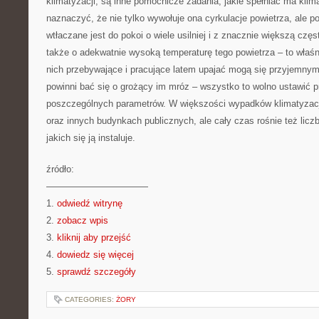
klimatyzacji, są inne pomocnicze zadania, jakie spełniać ma kli
naznaczyć, że nie tylko wywołuje ona cyrkulacje powietrza, ale p
wtłaczane jest do pokoi o wiele usilniej i z znacznie większą czę
także o adekwatnie wysoką temperaturę tego powietrza – to właś
nich przebywające i pracujące latem upajać mogą się przyjemny
powinni bać się o grożący im mróz – wszystko to wolno ustawić p
poszczególnych parametrów. W większości wypadków klimatyzac
oraz innych budynkach publicznych, ale cały czas rośnie też lic
jakich się ją instaluje.
źródło:
———————————
1.
odwiedź witrynę
2.
zobacz wpis
3.
kliknij aby przejść
4.
dowiedz się więcej
5.
sprawdź szczegóły
CATEGORIES:
ŻORY