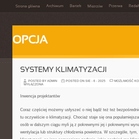
Archiwum
Bartek
Przerwa
Redak
Strona główna
Mistrzów
OPCJA
SYSTEMY KLIMATYZACJI
POSTED BY ADMIN
POSTED ON SIE - 6 - 2025
MOŻLIWOŚĆ K
WYŁĄCZONA
Inwencja projektantów
Coraz częściej możemy usłyszeć o niej bądź też też bezpośredni
tu oczywiście o klimatyzacji. Chociaż staje się ona popularniejs
osób w dalszym ciągu myli ją z pokrewnymi jej i pokrewnymi wyna
wentylacja lub struktury chłodzenia powietrza. W szczególe, tym, 