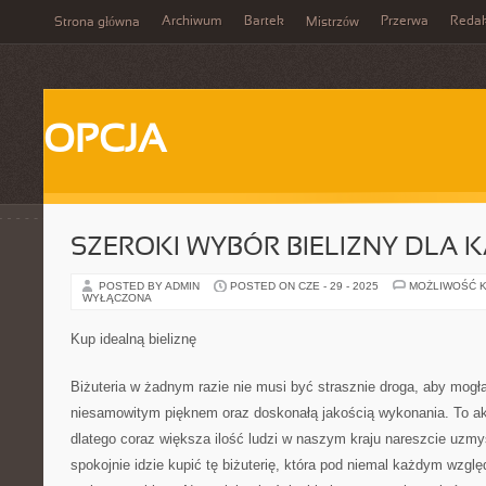
Archiwum
Bartek
Przerwa
Redak
Strona główna
Mistrzów
OPCJA
SZEROKI WYBÓR BIELIZNY DLA 
POSTED BY ADMIN
POSTED ON CZE - 29 - 2025
MOŻLIWOŚĆ 
WYŁĄCZONA
Kup idealną bieliznę
Biżuteria w żadnym razie nie musi być strasznie droga, aby mogł
niesamowitym pięknem oraz doskonałą jakością wykonania. To aku
dlatego coraz większa ilość ludzi w naszym kraju nareszcie uzmy
spokojnie idzie kupić tę biżuterię, która pod niemal każdym wzgl