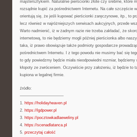
majstersztykiem. Naturalnie pierścionki złote czy srebrne, które 
rozsądnie kupić za pośrednictwem Internetu. Na całe szczęście wz
orientują się, że jeśli kupować pierścionki zaręczynowe, itp., to p
lecz również w najróżniejszych serwisach aukcyjnych, przede ws
Warto nadmienić, iż w żadnym razie nie trzeba zakładać, że skoro
internetową, to nie będziemy mogli później pierścionka albo naszy
taka, iż prawo obowiązuje także podmioty gospodarcze prowadząc
pośrednictwem Internetu. I z tego powodu nie musimy bać się tego,
to gdy powiedzmy będzie miała nieodpowiedni rozmiar, będziemy 
kłopoty ze zwróceniem. Oczywiście przy założeniu, iż będzie to ta
kupiona w legalnej firmie.
źródło:
———————————
1.
https://holidayheaven.pl
2.
https://lgdpower.pl
3.
https://pocztowkadlaeweliny.pl
4.
https://scenadlatanca.pl
5.
przeczytaj całość