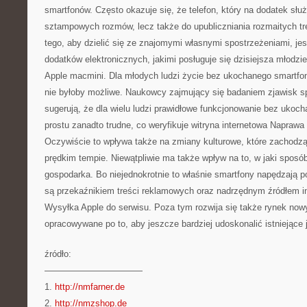
smartfonów. Często okazuje się, że telefon, który na dodatek słu
sztampowych rozmów, lecz także do upubliczniania rozmaitych treś
tego, aby dzielić się ze znajomymi własnymi spostrzeżeniami, je
dodatków elektronicznych, jakimi posługuje się dzisiejsza młodz
Apple macmini. Dla młodych ludzi życie bez ukochanego smartfon
nie byłoby możliwe. Naukowcy zajmujący się badaniem zjawisk s
sugerują, że dla wielu ludzi prawidłowe funkcjonowanie bez ukoc
prostu zanadto trudne, co weryfikuje witryna internetowa Napraw
Oczywiście to wpływa także na zmiany kulturowe, które zachodzą
prędkim tempie. Niewątpliwie ma także wpływ na to, w jaki sposó
gospodarka. Bo niejednokrotnie to właśnie smartfony napędzają 
są przekaźnikiem treści reklamowych oraz nadrzędnym źródłem in
Wysyłka Apple do serwisu. Poza tym rozwija się także rynek nowy
opracowywane po to, aby jeszcze bardziej udoskonalić istniejące 
źródło:
———————————
1.
http://nmfarner.de
2.
http://nmzshop.de