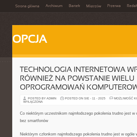
Archiwum
Bartek
Przerwa
Redak
Strona główna
Mistrzów
OPCJA
TECHNOLOGIA INTERNETOWA W
RÓWNIEŻ NA POWSTANIE WIELU
OPROGRAMOWAŃ KOMPUTERO
POSTED BY ADMIN
POSTED ON SIE - 11 - 2025
MOŻLIWOŚĆ 
WYŁĄCZONA
Co niektórym uczestnikom najmłodszego pokolenia trudno jest w 
bez smartfonów
Niektórym członkom najmłodszego pokolenia trudno jest w ogóle w