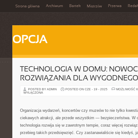
Archiwum
Bartek
Przerwa
Redak
Strona główna
Mistrzów
OPCJA
TECHNOLOGIA W DOMU: NOWOC
ROZWIĄZANIA DLA WYGODNEGO 
POSTED BY ADMIN
POSTED ON CZE - 19 - 2025
MOŻLIWOŚĆ 
WYŁĄCZONA
Organizacja wydarzeń, koncertów czy muzeów to nie tylko kwestia
ciekawych atrakcji, ale przede wszystkim — bezpieczeństwa. W d
technologia rozwija się w zawrotnym tempie, coraz więcej rozwi
przebieg takich przedsięwzięć. Czy zastanawialiście się kiedyś, 