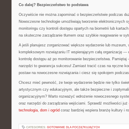
Co dalej? Bezpieczeństwo to podstawa
Oczywiście nie można zapominać o bezpieczeństwie podczas d
Nowoczesne technologie umożliwiają tworzenie elektronicznych
monitoringu czy kontroli dostępu opartych na biometrii lub karta
na skuteczne zarządzanie tłumem oraz szybkie reagowanie w syt
A jeśli planujesz zorganizować większe wydarzenie lub muzeum,
kompleksowym rozwiązaniu IT wspierającym całą organizację — o
kontrolę dostępu aż po monitorowanie bezpieczeństwa. Pamiętaj 
narzędzi to gwarancja sukcesu! Zamiast tracić czas na ręczne kon
postaw na nowoczesne rozwiązania i ciesz się spokojem podczas
Chcesz mieć pewność, że twoje wydarzenie będzie nie tylko świ
artystycznym czy edukacyjnym, ale także bezpieczne i zoptyma
organizacyjnym? Warto rozważyć wdrożenie nowoczesnego system
oraz narzędzi do zarządzania wejściami. Sprawdź możliwości już
technologia, dom i ogród
coraz bardziej wspiera branżę kultury i r
CATEGORIES:
GOTOWANIE DLA POCZĄTKUJĄCYCH