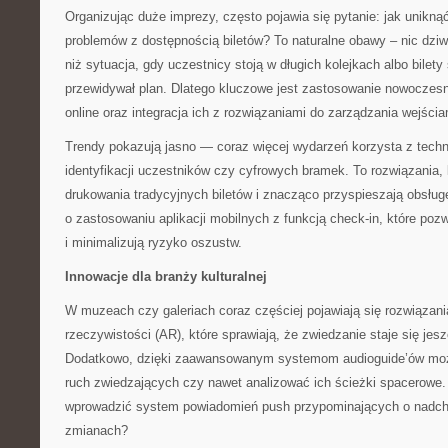
Organizując duże imprezy, często pojawia się pytanie: jak unikną
problemów z dostępnością biletów? To naturalne obawy – nic dzi
niż sytuacja, gdy uczestnicy stoją w długich kolejkach albo bilety
przewidywał plan. Dlatego kluczowe jest zastosowanie nowocze
online oraz integracja ich z rozwiązaniami do zarządzania wejści
Trendy pokazują jasno — coraz więcej wydarzeń korzysta z techn
identyfikacji uczestników czy cyfrowych bramek. To rozwiązania, 
drukowania tradycyjnych biletów i znacząco przyspieszają obsług
o zastosowaniu aplikacji mobilnych z funkcją check-in, które poz
i minimalizują ryzyko oszustw.
Innowacje dla branży kulturalnej
W muzeach czy galeriach coraz częściej pojawiają się rozwiązani
rzeczywistości (AR), które sprawiają, że zwiedzanie staje się jes
Dodatkowo, dzięki zaawansowanym systemom audioguide’ów możn
ruch zwiedzających czy nawet analizować ich ścieżki spacerowe. 
wprowadzić system powiadomień push przypominających o nadch
zmianach?