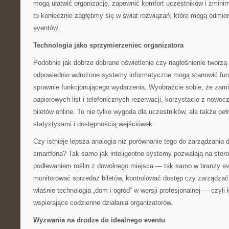
mogą ułatwić organizację, zapewnić komfort uczestników i zminim
to koniecznie zagłębmy się w świat rozwiązań, które mogą odmie
eventów.
Technologia jako sprzymierzeniec organizatora
Podobnie jak dobrze dobrane oświetlenie czy nagłośnienie tworzą
odpowiednio wdrożone systemy informatyczne mogą stanowić fun
sprawnie funkcjonującego wydarzenia. Wyobraźcie sobie, że zami
papierowych list i telefonicznych rezerwacji, korzystacie z nowo
biletów online. To nie tylko wygoda dla uczestników, ale także pe
statystykami i dostępnością wejściówek.
Czy istnieje lepsza analogia niż porównanie tego do zarządzani
smartfona? Tak samo jak inteligentne systemy pozwalają na ster
podlewaniem roślin z dowolnego miejsca — tak samo w branży e
monitorować sprzedaż biletów, kontrolować dostęp czy zarządzać
właśnie technologia „dom i ogród” w wersji profesjonalnej — czyl
wspierające codzienne działania organizatorów.
Wyzwania na drodze do idealnego eventu