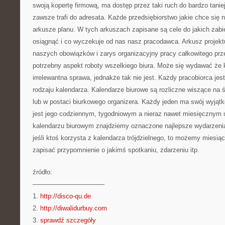
swoją kopertę firmową, ma dostęp przez taki ruch do bardzo tanie
zawsze trafi do adresata. Każde przedsiębiorstwo jakie chce się 
arkusze planu. W tych arkuszach zapisane są cele do jakich zabi
osiągnąć i co wyczekuje od nas nasz pracodawca. Arkusz projek
naszych obowiązków i zarys organizacyjny pracy całkowitego prze
potrzebny aspekt roboty wszelkiego biura. Może się wydawać że 
irrelewantna sprawa, jednakże tak nie jest. Każdy pracobiorca je
rodzaju kalendarza. Kalendarze biurowe są rozliczne wiszące na ś
lub w postaci biurkowego organizera. Każdy jeden ma swój wyjątk
jest jego codziennym, tygodniowym a nieraz nawet miesięcznym 
kalendarzu biurowym znajdziemy oznaczone najlepsze wydarzenia 
jeśli ktoś korzysta z kalendarza trójdzielnego, to możemy miesiąc
zapisać przypomnienie o jakimś spotkaniu, zdarzeniu itp.
źródło:
———————————
1.
http://disco-qu.de
2.
http://diwalidurbuy.com
3.
sprawdź szczegóły