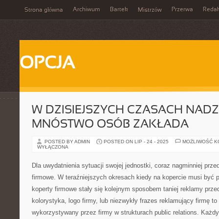
Archiwum
Bartek
Przerwa
Redak
Strona główna
Mistrzów
OPCJA
W DZISIEJSZYCH CZASACH NAD
MNÓSTWO OSÓB ZAKŁADA
POSTED BY ADMIN
POSTED ON LIP - 24 - 2025
MOŻLIWOŚĆ 
WYŁĄCZONA
Dla uwydatnienia sytuacji swojej jednostki, coraz nagminniej prze
firmowe. W teraźniejszych okresach kiedy na kopercie musi być 
koperty firmowe stały się kolejnym sposobem taniej reklamy prze
kolorystyka, logo firmy, lub niezwykły frazes reklamujący firmę to
wykorzystywany przez firmy w strukturach public relations. Każd