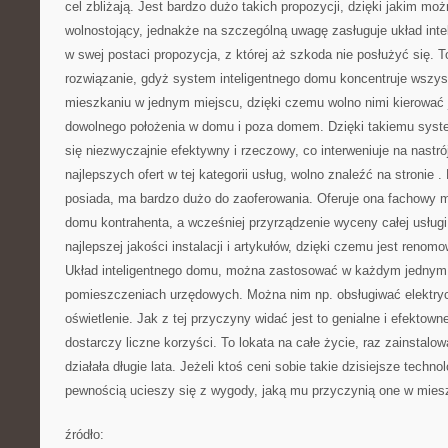
cel zbliżają. Jest bardzo dużo takich propozycji, dzięki jakim 
wolnostojący, jednakże na szczególną uwagę zasługuje układ inte
w swej postaci propozycja, z której aż szkoda nie posłużyć się. T
rozwiązanie, gdyż system inteligentnego domu koncentruje wszyst
mieszkaniu w jednym miejscu, dzięki czemu wolno nimi kierować
dowolnego położenia w domu i poza domem. Dzięki takiemu syste
się niezwyczajnie efektywny i rzeczowy, co interweniuje na nastró
najlepszych ofert w tej kategorii usług, wolno znaleźć na stronie
.
posiada, ma bardzo dużo do zaoferowania. Oferuje ona fachowy 
domu kontrahenta, a wcześniej przyrządzenie wyceny całej usług
najlepszej jakości instalacji i artykułów, dzięki czemu jest reno
Układ inteligentnego domu, można zastosować w każdym jednym
pomieszczeniach urzędowych. Można nim np. obsługiwać elektrycz
oświetlenie. Jak z tej przyczyny widać jest to genialne i efektow
dostarczy liczne korzyści. To lokata na całe życie, raz zainstalo
działała długie lata. Jeżeli ktoś ceni sobie takie dzisiejsze techno
pewnością ucieszy się z wygody, jaką mu przyczynią one w mies
źródło: