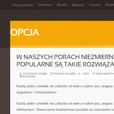
Archiwum
Bartek
Przerwa
Redak
Strona główna
Mistrzów
OPCJA
W NASZYCH PORACH NIEZMIERN
POPULARNE SĄ TAKIE ROZWIĄZ
POSTED BY ADMIN
POSTED ON WRZ - 11 - 2025
MOŻLIWOŚĆ 
WYŁĄCZONA
Każdy jeden człowiek nie zależnie od wieku w jakim jest, pragni
wygodnym i funkcjonalnym
Każdy jeden człowiek nie zależnie od wieku w jakim jest, pragni
efektywnym. Nowoczesne budownictwo pozwala na stosowanie roz