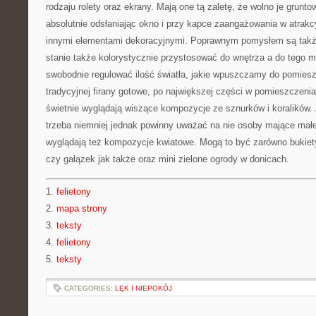
rodzaju rolety oraz ekrany. Mają one tą zaletę, że wolno je grunto
absolutnie odsłaniając okno i przy kapce zaangażowania w atrak
innymi elementami dekoracyjnymi. Poprawnym pomysłem są także
stanie także kolorystycznie przystosować do wnętrza a do tego ma
swobodnie regulować ilość światła, jakie wpuszczamy do pomies
tradycyjnej firany gotowe, po największej części w pomieszczeni
świetnie wyglądają wiszące kompozycje ze sznurków i koralików.
trzeba niemniej jednak powinny uważać na nie osoby mające małe 
wyglądają też kompozycje kwiatowe. Mogą to być zarówno bukiety
czy gałązek jak także oraz mini zielone ogrody w donicach.
1.
felietony
2.
mapa strony
3.
teksty
4.
felietony
5.
teksty
CATEGORIES:
LĘK I NIEPOKÓJ