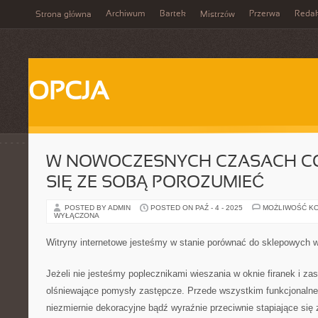
Archiwum
Bartek
Przerwa
Redak
Strona główna
Mistrzów
OPCJA
W NOWOCZESNYCH CZASACH CO
SIĘ ZE SOBĄ POROZUMIEĆ
POSTED BY ADMIN
POSTED ON PAŹ - 4 - 2025
MOŻLIWOŚĆ K
WYŁĄCZONA
Witryny internetowe jesteśmy w stanie porównać do sklepowych 
Jeżeli nie jesteśmy poplecznikami wieszania w oknie firanek i z
olśniewające pomysły zastępcze. Przede wszystkim funkcjonalne, 
niezmiernie dekoracyjne bądź wyraźnie przeciwnie stapiające się