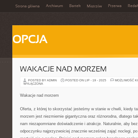
Archiwum
Bartek
Przerwa
Redak
Strona główna
Mistrzów
OPCJA
WAKACJE NAD MORZEM
POSTED BY ADMIN
POSTED ON LIP - 19 - 2025
MOŻLIWOŚĆ 
WYŁĄCZONA
Wakacje nad morzem
Oferta, z której to skorzystać jesteśmy w stanie w chwili, kiedy
morzem jest niezmiernie gigantyczna oraz różnorodna, dlatego t
nam niezapomniane doświadczenie i atrakcje. Naturalnie, aby bez
odpoczynku najprzyzwoiciej znacznie wcześniej zająć noclegi, po 