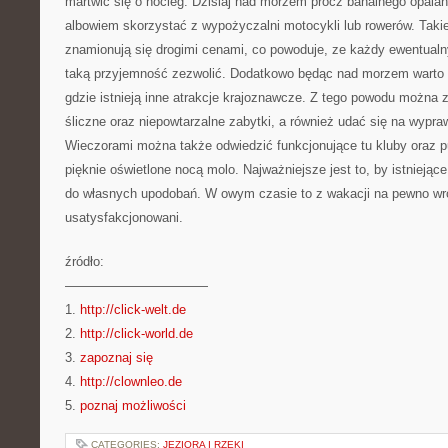
martwić się o nocleg. Dzisiaj nad morzem prócz banalnego opalan
albowiem skorzystać z wypożyczalni motocykli lub rowerów. Taki
znamionują się drogimi cenami, co powoduje, ze każdy ewentualn
taką przyjemność zezwolić. Dodatkowo będąc nad morzem warto 
gdzie istnieją inne atrakcje krajoznawcze. Z tego powodu można 
śliczne oraz niepowtarzalne zabytki, a również udać się na wypr
Wieczorami można także odwiedzić funkcjonujące tu kluby oraz p
pięknie oświetlone nocą molo. Najważniejsze jest to, by istniejąc
do własnych upodobań. W owym czasie to z wakacji na pewno wr
usatysfakcjonowani.
źródło:
———————————
1.
http://click-welt.de
2.
http://click-world.de
3.
zapoznaj się
4.
http://clownleo.de
5.
poznaj możliwości
CATEGORIES:
JEZIORA I RZEKI