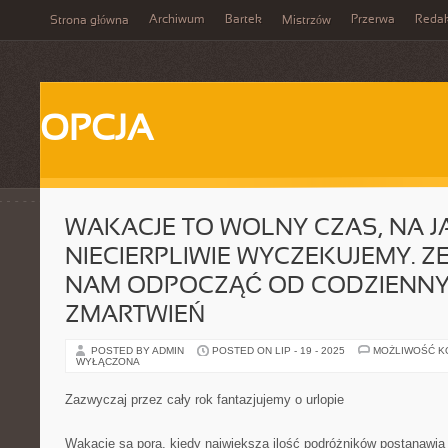
Archiwum
Bartek
Przerwa
Redak
Strona główna
Mistrzów
OPCJA
WAKACJE TO WOLNY CZAS, NA JA
NIECIERPLIWIE WYCZEKUJEMY. 
NAM ODPOCZĄĆ OD CODZIENN
ZMARTWIEŃ
POSTED BY ADMIN
POSTED ON LIP - 19 - 2025
MOŻLIWOŚĆ 
WYŁĄCZONA
Zazwyczaj przez cały rok fantazjujemy o urlopie
Wakacje są porą, kiedy największa ilość podróżników postanawia 