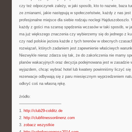
czy też odpoczynek zależy, w jaki sposób, kto to nazwie, baza t
ze zmianami, jakie następują w społeczeństwie, każdy z nas jest
profesjonalne miejsce dla siebie rodzaju noclegi Hajduszoboszlo. 
każdy z gości ma szansę spędzenia wczasów w taki sposób, w jak
ma już większego znaczenia czy wybierzemy się do jednego z ku
czy nad polskie jeziora każde z tych terenów w obecnych czasa
rozwiązań, których zadaniem jest zapewnienie właściwych waru
Niezwykle nieraz zdarza się tak, że do zakończenia nie mamy s
planów wakacyjnych oraz decyzja podejmowana jest w zasadzie w
wyjazdem, chcąc wybrać hotel lub kwatery powinniśmy liczyć się 
rezerwacje odbywają się z paru miesięcznym wyprzedzeniem natu
odkryć coś na własną rękę.
źródło:
———————————
1.
http://club29-colditz.de
2.
http://clubfitnessonlinenz.com
3.
zobacz wszystkie
4.
http://cohnforcongress2014.com