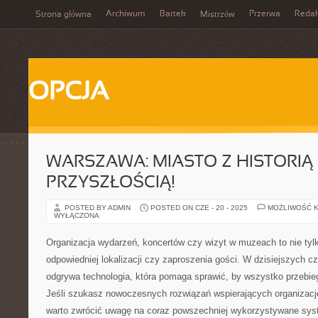
Archiwum
Bartek
Przerwa
Redak
Strona główna
Mistrzów
OPCJA
WARSZAWA: MIASTO Z HISTORIĄ 
PRZYSZŁOŚCIĄ!
POSTED BY ADMIN
POSTED ON CZE - 20 - 2025
MOŻLIWOŚĆ 
WYŁĄCZONA
Organizacja wydarzeń, koncertów czy wizyt w muzeach to nie tyl
odpowiedniej lokalizacji czy zaproszenia gości. W dzisiejszych c
odgrywa technologia, która pomaga sprawić, by wszystko przebieg
Jeśli szukasz nowoczesnych rozwiązań wspierających organizację
warto zwrócić uwagę na coraz powszechniej wykorzystywane sys