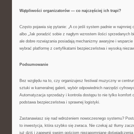
Wątpliwości organizatorów — co najczęściej ich trapi?
Często pojawia się pytanie: „A co jeśli system padnie w najmnie
albo „Jak poradzić sobie z nagłym wzrostem ilości sprzedanych bi
ale dobre rozwiązania posiadają mechanizmy awaryjne i wsparcie
wybrać platformę z certyfikatami bezpieczeństwa i wysoką nieza
Podsumowanie
Bez względu na to, czy organizujesz festiwal muzyczny w cent
sztuki w kameralnej galerii, wybór odpowiednich narzędzi cyfrow
Automatyzacja sprzedaży i kontrola dostępu to nie tylko komfort d
podstawa bezpieczeństwa i sprawnej logistyki.
Zastanawiasz się nad wdrożeniem nowoczesnego systemu? Posta
to inwestycja, która szybko się zwraca. Nie czekaj aż tłumy zacz
już dziś i zapewnij swoim gościom niezapomniane doświadczenia 