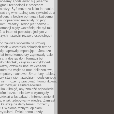
 możemy spodziewać się jeszcze
egracji technologii z procesem
wiedzy. Być może za kilka lat nauka
ać się w wirtualnej rzeczywistości, a
teligencja będzie pomagała każdemu
wi dopasować materiały do jego
ziomu wiedzy. Jedno jest pewne –
formacji nigdy wcześniej nie był tak
iś, a internet pozostaje jednym z
szych narzędzi rozwoju osobistego i
.
 od zawsze wpływała na rozwój
 jednak w ostatnich dekadach tempo
 się naprawdę imponujące. Jeszcze
t lat temu komputery zajmowały całe
a, a dostęp do informacji był
do bibliotek, książek i encyklopedii.
każdy człowiek nosi w kieszeni
 które ma większą moc obliczeniową
omputery naukowe. Smartfony, tablety
ry stały się narzędziami codziennego
ki nim możemy pracować, komunikować
raz rozwijać zainteresowania.
lka kliknięć, aby znaleźć odpowiedzi
 które jeszcze niedawno wymagały
ukiwań w książkach. Internet zmienił
b, w jaki zdobywamy wiedzę. Zamiast
ą książkę na dany temat, możemy
 z wieloma różnymi opiniami,
artykułami. Dzięki temu każdy