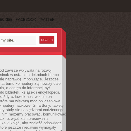
SCRIBE
FACEBOOK
TWITTER
 od zawsze wpływała na rozwój
 jednak w ostatnich dekadach tempo
 się naprawdę imponujące. Jeszcze
t lat temu komputery zajmowały całe
a, a dostęp do informacji był
do bibliotek, książek i encyklopedii.
każdy człowiek nosi w kieszeni
 które ma większą moc obliczeniową
omputery naukowe. Smartfony, tablety
ry stały się narzędziami codziennego
ki nim możemy pracować, komunikować
raz rozwijać zainteresowania.
lka kliknięć, aby znaleźć odpowiedzi
 które jeszcze niedawno wymagały