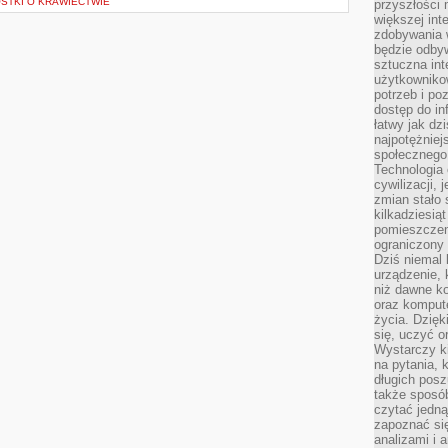
OSTKI O KRAWIECTWIE
przyszłości
większej int
zdobywania 
będzie odbyw
sztuczna in
użytkowniko
potrzeb i po
dostęp do in
łatwy jak dz
najpotężniej
społecznego
Technologia
cywilizacji,
zmian stało
kilkadziesią
pomieszczeni
ograniczony 
Dziś niemal 
urządzenie,
niż dawne k
oraz kompute
życia. Dzię
się, uczyć o
Wystarczy ki
na pytania,
długich posz
także sposó
czytać jedn
zapoznać się
analizami i 