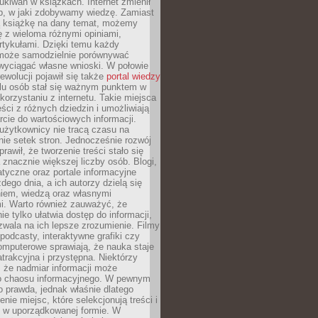
ukiwań w książkach. Internet zmienił
b, w jaki zdobywamy wiedzę. Zamiast
ą książkę na dany temat, możemy
 z wieloma różnymi opiniami,
artykułami. Dzięki temu każdy
może samodzielnie porównywać
 wyciągać własne wnioski. W połowie
rewolucji pojawił się także
portal wiedzy
elu osób stał się ważnym punktem w
orzystaniu z internetu. Takie miejsca
ści z różnych dziedzin i umożliwiają
rcie do wartościowych informacji.
użytkownicy nie tracą czasu na
ie setek stron. Jednocześnie rozwój
prawił, że tworzenie treści stało się
 znacznie większej liczby osób. Blogi,
tyczne oraz portale informacyjne
dego dnia, a ich autorzy dzielą się
iem, wiedzą oraz własnymi
i. Warto również zauważyć, że
ie tylko ułatwia dostęp do informacji,
zwala na ich lepsze zrozumienie. Filmy
podcasty, interaktywne grafiki czy
omputerowe sprawiają, że nauka staje
 atrakcyjna i przystępna. Niektórzy
, że nadmiar informacji może
o chaosu informacyjnego. W pewnym
to prawda, jednak właśnie dlatego
nie miejsc, które selekcjonują treści i
e w uporządkowanej formie. W