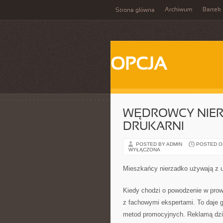
Archiwum
Bartek
Strona główna
OPCJA
WĘDROWCY NIER
DRUKARNI
POSTED BY ADMIN
POSTED ON 
WYŁĄCZONA
Mieszkańcy nierzadko używają z u
Kiedy chodzi o powodzenie w prow
z fachowymi ekspertami. To daje 
metod promocyjnych. Reklamą dzia