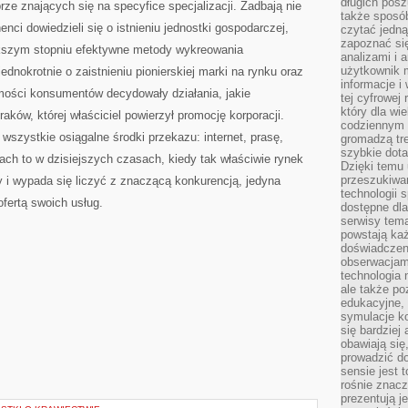
długich posz
ze znających się na specyfice specjalizacji. Zadbają nie
także sposó
henci dowiedzieli się o istnieniu jednostki gospodarczej,
czytać jedn
zapoznać się
kszym stopniu efektywne metody wykreowania
analizami i 
użytkownik 
ednokrotnie o zaistnieniu pionierskiej marki na rynku oraz
informacje i
omości konsumentów decydowały działania, jakie
tej cyfrowej 
który dla wi
ków, której właściciel powierzył promocję korporacji.
codziennym k
szystkie osiągalne środki przekazu: internet, prasę,
gromadzą tre
szybkie dota
cach to w dzisiejszych czasach, kiedy tak właściwie rynek
Dzięki temu 
przeszukiwan
 i wypada się liczyć z znaczącą konkurencją, jedyna
technologii s
ofertą swoich usług.
dostępne dla
serwisy tema
powstają każ
doświadczen
obserwacjam
technologia n
ale także po
edukacyjne, 
symulacje k
się bardziej
obawiają się
prowadzić d
sensie jest 
rośnie znacze
prezentują j