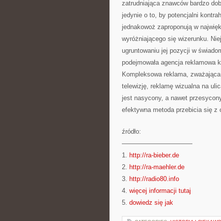
zatrudniająca znawców bardzo dobr
jedynie o to, by potencjalni kontra
jednakowoż zaproponują w najwię
wyróżniającego się wizerunku. Niej
ugruntowaniu jej pozycji w świad
podejmowała agencja reklamowa kra
Kompleksowa reklama, zważająca w
telewizję, reklamę wizualna na uli
jest nasycony, a nawet przesycony
efektywna metoda przebicia się z 
źródło:
———————————
1.
http://ra-bieber.de
2.
http://ra-maehler.de
3.
http://radio80.info
4.
więcej informacji tutaj
5.
dowiedz się jak