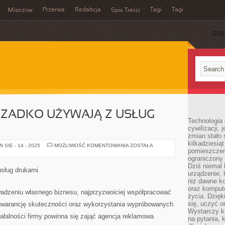
Przerwa
Redakcja
Tagi
Tagi
Mistrzów
Spis Treści
SUB
ZADKO UŻYWAJĄ Z USŁUG
Technologia
cywilizacji,
zmian stało
kilkadziesią
WĘDROWCY
SIE - 14 - 2025
MOŻLIWOŚĆ KOMENTOWANIA
ZOSTAŁA
pomieszczeni
NIERZADKO
UŻYWAJĄ
ograniczony 
Z
Dziś niemal 
USŁUG
sług drukarni
DRUKARNI
urządzenie,
niż dawne k
oraz kompute
adzeniu własnego biznesu, najprzyzwoiciej współpracować
życia. Dzię
się, uczyć o
gwarancję skuteczności oraz wykorzystania wypróbowanych
Wystarczy ki
łalności firmy powinna się zająć agencja reklamowa
na pytania,