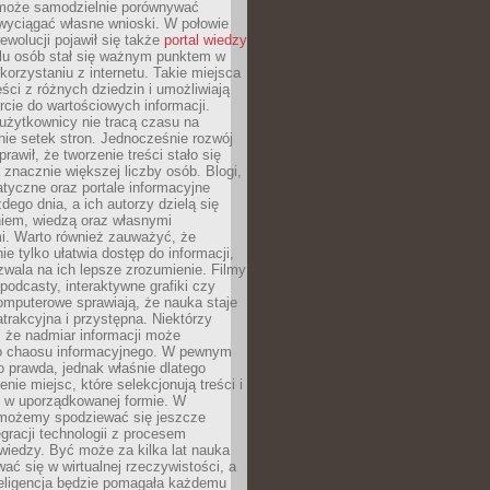
może samodzielnie porównywać
 wyciągać własne wnioski. W połowie
rewolucji pojawił się także
portal wiedzy
elu osób stał się ważnym punktem w
orzystaniu z internetu. Takie miejsca
ści z różnych dziedzin i umożliwiają
rcie do wartościowych informacji.
użytkownicy nie tracą czasu na
ie setek stron. Jednocześnie rozwój
prawił, że tworzenie treści stało się
 znacznie większej liczby osób. Blogi,
tyczne oraz portale informacyjne
dego dnia, a ich autorzy dzielą się
iem, wiedzą oraz własnymi
i. Warto również zauważyć, że
ie tylko ułatwia dostęp do informacji,
zwala na ich lepsze zrozumienie. Filmy
podcasty, interaktywne grafiki czy
omputerowe sprawiają, że nauka staje
 atrakcyjna i przystępna. Niektórzy
, że nadmiar informacji może
o chaosu informacyjnego. W pewnym
to prawda, jednak właśnie dlatego
nie miejsc, które selekcjonują treści i
e w uporządkowanej formie. W
 możemy spodziewać się jeszcze
egracji technologii z procesem
wiedzy. Być może za kilka lat nauka
ać się w wirtualnej rzeczywistości, a
teligencja będzie pomagała każdemu