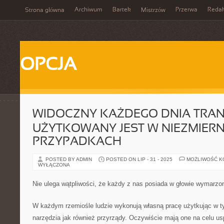
Archiwum
Bartek
Przerwa
Redak
Strona główna
Mistrzów
OPCJA
WIDOCZNY KAŻDEGO DNIA TRA
UŻYTKOWANY JEST W NIEZMIER
PRZYPADKACH
POSTED BY ADMIN
POSTED ON LIP - 31 - 2025
MOŻLIWOŚĆ 
WYŁĄCZONA
Nie ulega wątpliwości, że każdy z nas posiada w głowie wymarz
W każdym rzemiośle ludzie wykonują własną pracę użytkując w t
narzędzia jak również przyrządy. Oczywiście mają one na celu us