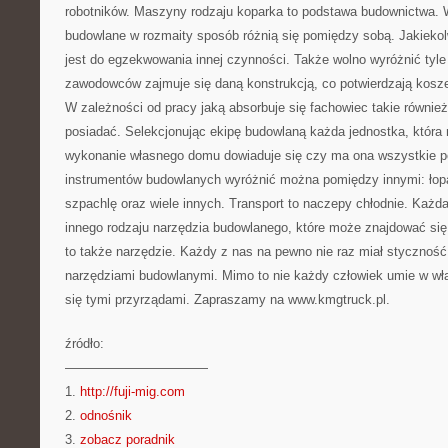
robotników. Maszyny rodzaju koparka to podstawa budownictwa. 
budowlane w rozmaity sposób różnią się pomiędzy sobą. Jakieko
jest do egzekwowania innej czynności. Także wolno wyróżnić tyle
zawodowców zajmuje się daną konstrukcją, co potwierdzają kosze
W zależności od pracy jaką absorbuje się fachowiec takie równie
posiadać. Selekcjonując ekipę budowlaną każda jednostka, która 
wykonanie własnego domu dowiaduje się czy ma ona wszystkie p
instrumentów budowlanych wyróżnić można pomiędzy innymi: łopat
szpachlę oraz wiele innych. Transport to naczepy chłodnie. Każ
innego rodzaju narzędzia budowlanego, które może znajdować si
to także narzędzie. Każdy z nas na pewno nie raz miał styczność
narzędziami budowlanymi. Mimo to nie każdy człowiek umie w wł
się tymi przyrządami. Zapraszamy na www.kmgtruck.pl.
źródło:
———————————
1.
http://fuji-mig.com
2.
odnośnik
3.
zobacz poradnik