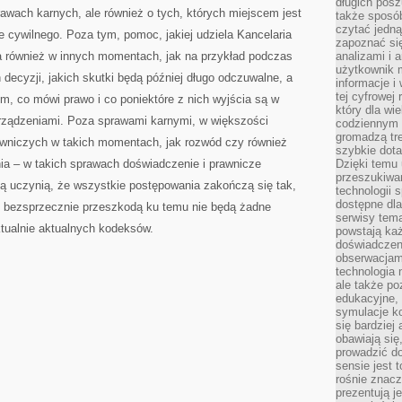
długich posz
awach karnych, ale również o tych, których miejscem jest
także sposó
czytać jedn
e cywilnego. Poza tym, pomoc, jakiej udziela Kancelaria
zapoznać się
 również w innych momentach, jak na przykład podczas
analizami i 
użytkownik 
ecyzji, jakich skutki będą później długo odczuwalne, a
informacje i
tej cyfrowej 
ym, co mówi prawo i co poniektóre z nich wyjścia są w
który dla wi
orządzeniami. Poza sprawami karnymi, w większości
codziennym k
gromadzą tre
wniczych w takich momentach, jak rozwód czy również
szybkie dota
a – w takich sprawach doświadczenie i prawnicze
Dzięki temu 
przeszukiwan
ą uczynią, że wszystkie postępowania zakończą się tak,
technologii s
dostępne dla
le bezsprzecznie przeszkodą ku temu nie będą żadne
serwisy tema
tualnie aktualnych kodeksów.
powstają każ
doświadczen
obserwacjam
technologia n
ale także po
edukacyjne, 
symulacje k
się bardziej
obawiają się
prowadzić d
sensie jest 
rośnie znacze
prezentują j