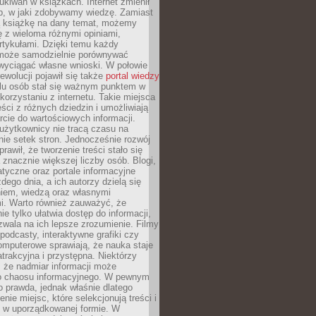
ukiwań w książkach. Internet zmienił
b, w jaki zdobywamy wiedzę. Zamiast
ą książkę na dany temat, możemy
 z wieloma różnymi opiniami,
artykułami. Dzięki temu każdy
może samodzielnie porównywać
 wyciągać własne wnioski. W połowie
rewolucji pojawił się także
portal wiedzy
elu osób stał się ważnym punktem w
orzystaniu z internetu. Takie miejsca
ści z różnych dziedzin i umożliwiają
rcie do wartościowych informacji.
użytkownicy nie tracą czasu na
ie setek stron. Jednocześnie rozwój
prawił, że tworzenie treści stało się
 znacznie większej liczby osób. Blogi,
tyczne oraz portale informacyjne
dego dnia, a ich autorzy dzielą się
iem, wiedzą oraz własnymi
i. Warto również zauważyć, że
ie tylko ułatwia dostęp do informacji,
zwala na ich lepsze zrozumienie. Filmy
podcasty, interaktywne grafiki czy
omputerowe sprawiają, że nauka staje
 atrakcyjna i przystępna. Niektórzy
, że nadmiar informacji może
o chaosu informacyjnego. W pewnym
to prawda, jednak właśnie dlatego
nie miejsc, które selekcjonują treści i
e w uporządkowanej formie. W