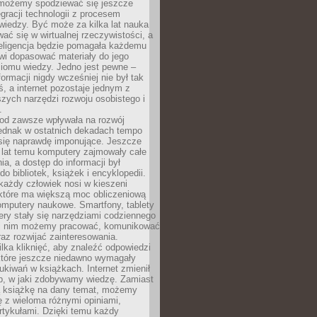
 możemy spodziewać się jeszcze
egracji technologii z procesem
wiedzy. Być może za kilka lat nauka
ać się w wirtualnej rzeczywistości, a
teligencja będzie pomagała każdemu
wi dopasować materiały do jego
ziomu wiedzy. Jedno jest pewne –
formacji nigdy wcześniej nie był tak
iś, a internet pozostaje jednym z
szych narzędzi rozwoju osobistego i
.
 od zawsze wpływała na rozwój
 jednak w ostatnich dekadach tempo
 się naprawdę imponujące. Jeszcze
t lat temu komputery zajmowały całe
a, a dostęp do informacji był
do bibliotek, książek i encyklopedii.
każdy człowiek nosi w kieszeni
 które ma większą moc obliczeniową
omputery naukowe. Smartfony, tablety
ry stały się narzędziami codziennego
ki nim możemy pracować, komunikować
raz rozwijać zainteresowania.
lka kliknięć, aby znaleźć odpowiedzi
 które jeszcze niedawno wymagały
ukiwań w książkach. Internet zmienił
b, w jaki zdobywamy wiedzę. Zamiast
ą książkę na dany temat, możemy
 z wieloma różnymi opiniami,
artykułami. Dzięki temu każdy