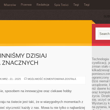
Przerwa
Redakcja
Tagi
Tagi
Mistrzów
Spis Treści
SUB
INNIŚMY DZISIAJ
Technologia
 ZNACZNYCH
cywilizacji,
zmian stało
kilkadziesią
pomieszczeni
ograniczony 
WIELE
 WRZ - 21 - 2025
MOŻLIWOŚĆ KOMENTOWANIA
ZOSTAŁA
Dziś niemal 
PRAC
POWINNIŚMY
urządzenie,
DZISIAJ
niż dawne k
WYKONYWAĆ
asie, sposobem na innowacyjne oraz ciekawe hobby
oraz kompute
NA
ZNACZNYCH
życia. Dzię
WYSOKOŚCIACH
się, uczyć o
raju na świecie jest taki, że w wiarygodnych momentach z
Wystarczy ki
na pytania,
eć styczność każdy z nas. Mowa tu nie tylko o najbardziej