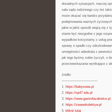
dosadnych sytuacjach, inaczej spr
sala sądu rodzinnego czy też takż
może okazać się bardzo przydatna
podejmowania ważnych życiowych d
jakie w jakiś sposób wiążą się z t
stanie być niezgodne z jego rozp
wypadków korzystamy z usług pra
sprawy o spadki czy odszkodowani
umiejętności adwokata z pewności
jak tego byśmy sobie życzyli, o i
przeciwwskazania wynikające z ak
źródło:
———————————
1.
https://babysowa.pl
2.
https://sp47.edu.pl
3.
https://www.gastrofazakielce.pl
4.
https://zwawokolektyw.pl
5.
kliknij tutaj