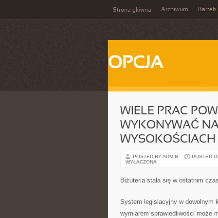
Archiwum
Bartek
Strona główna
OPCJA
WIELE PRAC POW
WYKONYWAĆ NA
WYSOKOŚCIACH
POSTED BY ADMIN
POSTED ON
WYŁĄCZONA
Biżuteria stała się w ostatnim cz
System legislacyjny w dowolnym k
wymiarem sprawiedliwości może mi