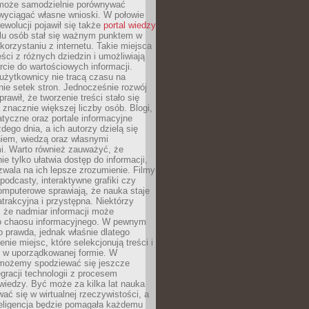
może samodzielnie porównywać
 wyciągać własne wnioski. W połowie
rewolucji pojawił się także
portal wiedzy
elu osób stał się ważnym punktem w
orzystaniu z internetu. Takie miejsca
ści z różnych dziedzin i umożliwiają
rcie do wartościowych informacji.
użytkownicy nie tracą czasu na
ie setek stron. Jednocześnie rozwój
prawił, że tworzenie treści stało się
 znacznie większej liczby osób. Blogi,
tyczne oraz portale informacyjne
dego dnia, a ich autorzy dzielą się
iem, wiedzą oraz własnymi
i. Warto również zauważyć, że
ie tylko ułatwia dostęp do informacji,
zwala na ich lepsze zrozumienie. Filmy
podcasty, interaktywne grafiki czy
omputerowe sprawiają, że nauka staje
 atrakcyjna i przystępna. Niektórzy
, że nadmiar informacji może
o chaosu informacyjnego. W pewnym
to prawda, jednak właśnie dlatego
nie miejsc, które selekcjonują treści i
e w uporządkowanej formie. W
 możemy spodziewać się jeszcze
egracji technologii z procesem
wiedzy. Być może za kilka lat nauka
ać się w wirtualnej rzeczywistości, a
teligencja będzie pomagała każdemu