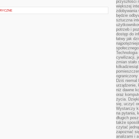
przyszłości
większej int
zdobywania 
RYCZNE
będzie odbyw
sztuczna in
użytkowniko
potrzeb i po
dostęp do in
łatwy jak dz
najpotężniej
społecznego
Technologia
cywilizacji,
zmian stało
kilkadziesią
pomieszczeni
ograniczony 
Dziś niemal 
urządzenie,
niż dawne k
oraz kompute
życia. Dzię
się, uczyć o
Wystarczy ki
na pytania,
długich posz
także sposó
czytać jedn
zapoznać się
analizami i 