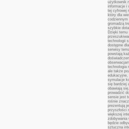
użytkownik 
informacje i
tej cyfrowej 
który dla wi
codziennym k
gromadzą tre
szybkie dota
Dzięki temu 
przeszukiwan
technologii s
dostępne dla
serwisy tema
powstają każ
doświadczen
obserwacjam
technologia n
ale także po
edukacyjne, 
symulacje k
się bardziej
obawiają się
prowadzić d
sensie jest 
rośnie znacze
prezentują j
przyszłości
większej int
zdobywania 
będzie odbyw
sztuczna in