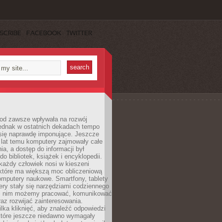
SCRIBE
FACEBOOK
TWITTER
 od zawsze wpływała na rozwój
 jednak w ostatnich dekadach tempo
 się naprawdę imponujące. Jeszcze
t lat temu komputery zajmowały całe
a, a dostęp do informacji był
do bibliotek, książek i encyklopedii.
każdy człowiek nosi w kieszeni
 które ma większą moc obliczeniową
omputery naukowe. Smartfony, tablety
ry stały się narzędziami codziennego
ki nim możemy pracować, komunikować
raz rozwijać zainteresowania.
lka kliknięć, aby znaleźć odpowiedzi
 które jeszcze niedawno wymagały