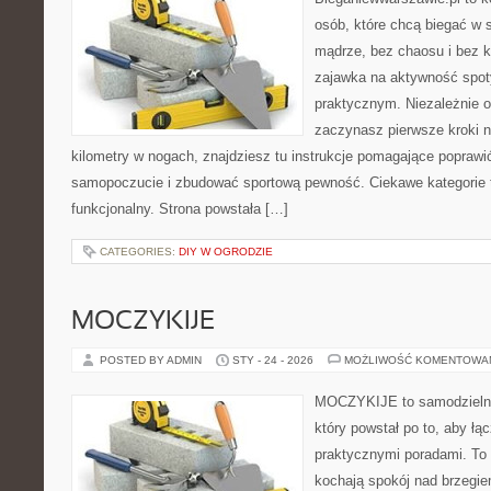
osób, które chcą biegać w s
mądrze, bez chaosu i bez ko
zajawka na aktywność spot
praktycznym. Niezależnie o
zaczynasz pierwsze kroki n
kilometry w nogach, znajdziesz tu instrukcje pomagające poprawi
samopoczucie i zbudować sportową pewność. Ciekawe kategorie to
funkcjonalny. Strona powstała […]
CATEGORIES:
DIY W OGRODZIE
MOCZYKIJE
POSTED BY ADMIN
STY - 24 - 2026
MOŻLIWOŚĆ KOMENTOWA
MOCZYKIJE to samodzielny 
który powstał po to, aby łą
praktycznymi poradami. To 
kochają spokój nad brzegie