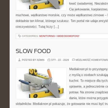
łowić świadomiej. Niezależn
Cię jerkowanie, karpiarstwo
muchowe, wędkarstwo morskie, czy może wędkarstwo zimowe 
dokładnie ten klimat, którego szukasz. Ten portal nie udaje encyk
rzeczywistości. Tutaj liczy […]
CATEGORIES:
MONITORING I WIDEODOMOFONY
SLOW FOOD
POSTED BY ADMIN
STY - 22 - 2026
MOŻLIWOŚĆ KOMENTOWA
Mediaknorr.pl to przystępny
z myślą o osobach szukają
kuchni. To miejsce dla tyc
sprawnie, a jednocześnie 
potraw. Na stronie znajdzie
dania, które można przygo
składników. Mediaknorr.pl pokazuje, że gotowanie nie musi być tr