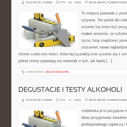
POSTED BY ADMIN
STY - 18 - 2026
MOŻLIWOŚĆ KOMENTOWA
To miejsce powstało z pros
sztywna. Ten portal dla ci
uczenie się może być przyg
miałeś wrażenie, że szkoln
życia, tutaj znajdziesz jas
zrozumieć nawet najbardzie
stronie czeka mix treści, które łączą praktyczne uczenie się z 
jednej strony pojawiają się materiały o tym, jak lepiej […]
CATEGORIES:
BALTICAYACHTS
DEGUSTACJE I TESTY ALKOHOLI
POSTED BY ADMIN
STY - 17 - 2026
MOŻLIWOŚĆ KOMENTOWA
zrobdrinka.pl to przyjazne 
łatwo przygotować banalnie
profesjonalnego zaplecza i