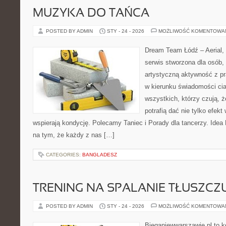
MUZYKA DO TAŃCA
POSTED BY ADMIN
STY - 24 - 2026
MOŻLIWOŚĆ KOMENTOWA
Dream Team Łódź – Aerial, 
serwis stworzona dla osób,
artystyczną aktywność z pra
w kierunku świadomości cia
wszystkich, którzy czują, że
potrafią dać nie tylko efekt 
wspierają kondycję. Polecamy Taniec i Porady dla tancerzy. Idea
na tym, że każdy z nas […]
CATEGORIES:
BANGLADESZ
TRENING NA SPALANIE TŁUSZCZ
POSTED BY ADMIN
STY - 24 - 2026
MOŻLIWOŚĆ KOMENTOWA
Bieganiewwarszawie.pl to 