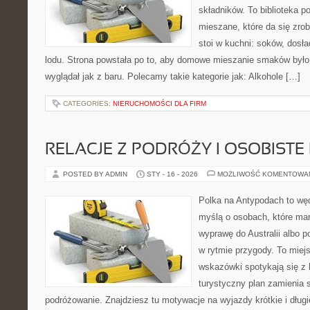
składników. To biblioteka 
mieszane, które da się zrob
stoi w kuchni: soków, dosła
lodu. Strona powstała po to, aby domowe mieszanie smaków było
wyglądał jak z baru. Polecamy takie kategorie jak: Alkohole […]
CATEGORIES:
NIERUCHOMOŚCI DLA FIRM
RELACJE Z PODRÓŻY I OSOBISTE 
POSTED BY ADMIN
STY - 16 - 2026
MOŻLIWOŚĆ KOMENTOWA
Polka na Antypodach to wę
myślą o osobach, które mar
wyprawę do Australii albo p
w rytmie przygody. To miej
wskazówki spotykają się z h
turystyczny plan zamienia
podróżowanie. Znajdziesz tu motywacje na wyjazdy krótkie i dłu