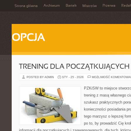
Archiwum
Bartek
Przerwa
Redak
Strona główna
Mistrzów
OPCJA
TRENING DLA POCZĄTKUJĄCYCH
POSTED BY ADMIN
STY - 25 - 2026
MOŻLIWOŚĆ KOMENTOWA
PZKiSW to miejsce stworzo
trening z masą własnego ciał
szukasz praktycznych pora
konieczności posiadania pro
tego marzysz o lepszej form
po to, by prowadzić Cię kro
informacji dla początkujących i zaawansowanych, dla tych, którzy