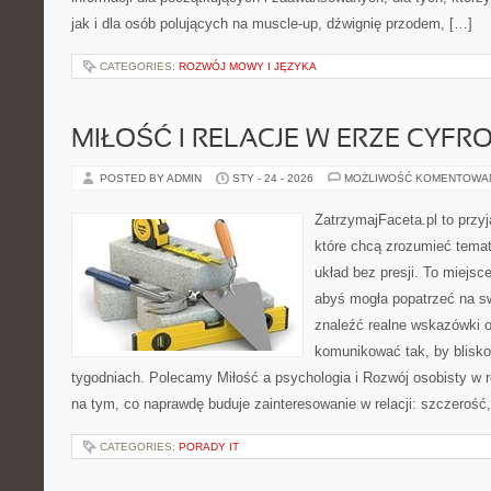
jak i dla osób polujących na muscle-up, dźwignię przodem, […]
CATEGORIES:
ROZWÓJ MOWY I JĘZYKA
MIŁOŚĆ I RELACJE W ERZE CYFR
POSTED BY ADMIN
STY - 24 - 2026
MOŻLIWOŚĆ KOMENTOWA
ZatrzymajFaceta.pl to przyj
które chcą zrozumieć temat
układ bez presji. To miejsc
abyś mogła popatrzeć na sw
znaleźć realne wskazówki 
komunikować tak, by bliskoś
tygodniach. Polecamy Miłość a psychologia i Rozwój osobisty w r
na tym, co naprawdę buduje zainteresowanie w relacji: szczerość,
CATEGORIES:
PORADY IT