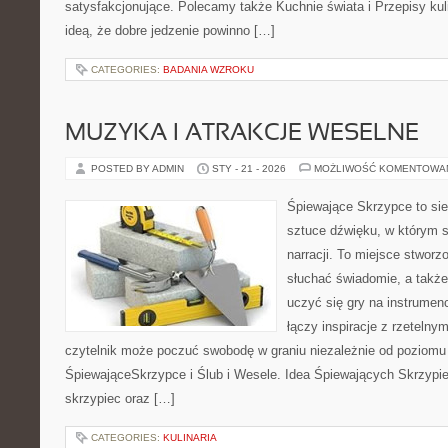
satysfakcjonujące. Polecamy także Kuchnie świata i Przepisy kuli
ideą, że dobre jedzenie powinno […]
CATEGORIES:
BADANIA WZROKU
MUZYKA I ATRAKCJE WESELNE
POSTED BY ADMIN
STY - 21 - 2026
MOŻLIWOŚĆ KOMENTOWA
Śpiewające Skrzypce to sie
sztuce dźwięku, w którym s
narracji. To miejsce stworz
słuchać świadomie, a także 
uczyć się gry na instrume
łączy inspiracje z rzetelny
czytelnik może poczuć swobodę w graniu niezależnie od poziom
ŚpiewająceSkrzypce i Ślub i Wesele. Idea Śpiewających Skrzypiec
skrzypiec oraz […]
CATEGORIES:
KULINARIA