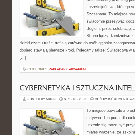
chrześcijaństwa, którego se
Szczepana. To miejsce pows
świadomie przeżywać codzi
Bogiem, przez celebrację, a
Strona łączy dziedzictwo z
dzięki czemu treści trafiają zarówno do osób głęboko zaangażowan
dopiero stawiają pierwsze kroki. Polecamy także: Świadectwa wiar
[…]
CATEGORIES:
ZAKŁADANIE AKWARIUM
CYBERNETYKA I SZTUCZNA INTE
POSTED BY ADMIN
STY - 18 - 2026
MOŻLIWOŚĆ KOMENTOWA
To miejsce powstało z pros
sztywna. Ten portal dla ci
uczenie się może być przyg
miałeś wrażenie, że szkoln