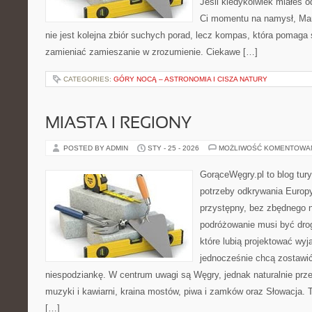
Jeśli kiedykolwiek miałeś o
Ci momentu na namysł, Marg
nie jest kolejna zbiór suchych porad, lecz kompas, która pomag
zamieniać zamieszanie w zrozumienie. Ciekawe […]
CATEGORIES:
GÓRY NOCĄ – ASTRONOMIA I CISZA NATURY
MIASTA I REGIONY
POSTED BY ADMIN
STY - 25 - 2026
MOŻLIWOŚĆ KOMENTOWA
GorąceWęgry.pl to blog tury
potrzeby odkrywania Europ
przystępny, bez zbędnego n
podróżowanie musi być drog
które lubią projektować wyj
jednocześnie chcą zostawić
niespodziankę. W centrum uwagi są Węgry, jednak naturalnie przewi
muzyki i kawiarni, kraina mostów, piwa i zamków oraz Słowacja. To
[…]