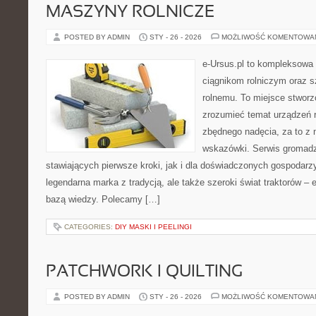
MASZYNY ROLNICZE
POSTED BY ADMIN
STY - 26 - 2026
MOŻLIWOŚĆ KOMENTOWA
e-Ursus.pl to kompleksowa
ciągnikom rolniczym oraz s
rolnemu. To miejsce stworz
zrozumieć temat urządzeń r
zbędnego nadęcia, za to z 
wskazówki. Serwis gromadzi
stawiających pierwsze kroki, jak i dla doświadczonych gospodarzy.
legendarna marka z tradycją, ale także szeroki świat traktorów –
bazą wiedzy. Polecamy […]
CATEGORIES:
DIY MASKI I PEELINGI
PATCHWORK I QUILTING
POSTED BY ADMIN
STY - 26 - 2026
MOŻLIWOŚĆ KOMENTOWA