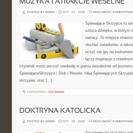
MUZYKA I ATRAKCJE WESELNE
POSTED BY ADMIN
STY - 21 - 2026
MOŻLIWOŚĆ KOMENTOWA
Śpiewające Skrzypce to sie
sztuce dźwięku, w którym s
narracji. To miejsce stworz
słuchać świadomie, a także 
uczyć się gry na instrume
łączy inspiracje z rzetelny
czytelnik może poczuć swobodę w graniu niezależnie od poziom
ŚpiewająceSkrzypce i Ślub i Wesele. Idea Śpiewających Skrzypiec
skrzypiec oraz […]
CATEGORIES:
KULINARIA
DOKTRYNA KATOLICKA
POSTED BY ADMIN
STY - 20 - 2026
MOŻLIWOŚĆ KOMENTOWA
Szczepan.org.pl to blog po