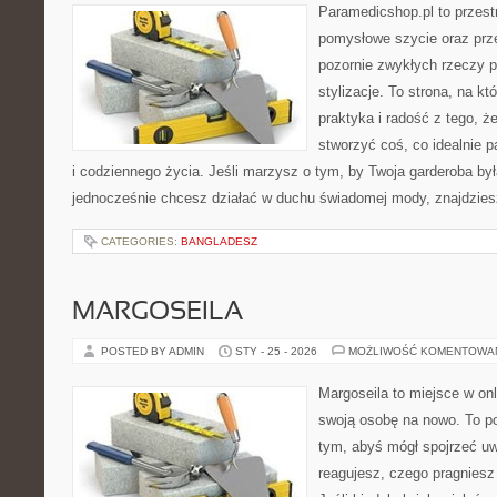
Paramedicshop.pl to przest
pomysłowe szycie oraz prze
pozornie zwykłych rzeczy 
stylizacje. To strona, na któ
praktyka i radość z tego, 
stworzyć coś, co idealnie p
i codziennego życia. Jeśli marzysz o tym, by Twoja garderoba był
jednocześnie chcesz działać w duchu świadomej mody, znajdzie
CATEGORIES:
BANGLADESZ
MARGOSEILA
POSTED BY ADMIN
STY - 25 - 2026
MOŻLIWOŚĆ KOMENTOWA
Margoseila to miejsce w on
swoją osobę na nowo. To po
tym, abyś mógł spojrzeć uw
reagujesz, czego pragniesz