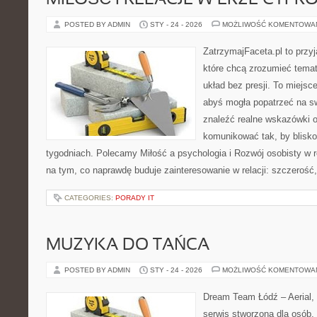
MIŁOŚĆ I RELACJE W ERZE CYFR
POSTED BY ADMIN
STY - 24 - 2026
MOŻLIWOŚĆ KOMENTOWA
ZatrzymajFaceta.pl to przyj
które chcą zrozumieć temat
układ bez presji. To miejsc
abyś mogła popatrzeć na sw
znaleźć realne wskazówki 
komunikować tak, by bliskoś
tygodniach. Polecamy Miłość a psychologia i Rozwój osobisty w r
na tym, co naprawdę buduje zainteresowanie w relacji: szczerość,
CATEGORIES:
PORADY IT
MUZYKA DO TAŃCA
POSTED BY ADMIN
STY - 24 - 2026
MOŻLIWOŚĆ KOMENTOWA
Dream Team Łódź – Aerial, 
serwis stworzona dla osób,