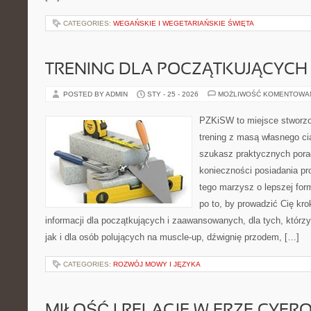
CATEGORIES:
WEGAŃSKIE I WEGETARIAŃSKIE ŚWIĘTA
TRENING DLA POCZĄTKUJĄCYCH
POSTED BY ADMIN
STY - 25 - 2026
MOŻLIWOŚĆ KOMENTOWA
PZKiSW to miejsce stworzo
trening z masą własnego ciał
szukasz praktycznych pora
konieczności posiadania pro
tego marzysz o lepszej form
po to, by prowadzić Cię kro
informacji dla początkujących i zaawansowanych, dla tych, którzy
jak i dla osób polujących na muscle-up, dźwignię przodem, […]
CATEGORIES:
ROZWÓJ MOWY I JĘZYKA