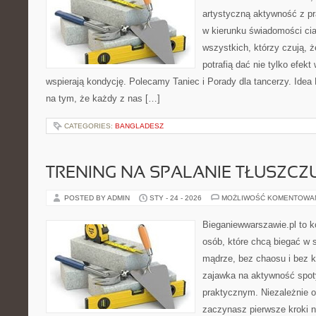
artystyczną aktywność z pra
w kierunku świadomości cia
wszystkich, którzy czują, że
potrafią dać nie tylko efekt 
wspierają kondycję. Polecamy Taniec i Porady dla tancerzy. Idea
na tym, że każdy z nas […]
CATEGORIES:
BANGLADESZ
TRENING NA SPALANIE TŁUSZCZ
POSTED BY ADMIN
STY - 24 - 2026
MOŻLIWOŚĆ KOMENTOWA
Bieganiewwarszawie.pl to 
osób, które chcą biegać w s
mądrze, bez chaosu i bez ko
zajawka na aktywność spot
praktycznym. Niezależnie o
zaczynasz pierwsze kroki n