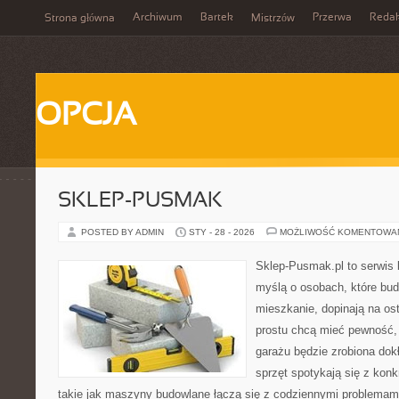
Archiwum
Bartek
Przerwa
Redak
Strona główna
Mistrzów
OPCJA
SKLEP-PUSMAK
POSTED BY ADMIN
STY - 28 - 2026
MOŻLIWOŚĆ KOMENTOWA
Sklep-Pusmak.pl to serwis 
myślą o osobach, które bu
mieszkanie, dopinają na ost
prostu chcą mieć pewność,
garażu będzie zrobiona dok
sprzęt spotykają się z kon
takie jak maszyny budowlane łączą się z codziennymi problemam