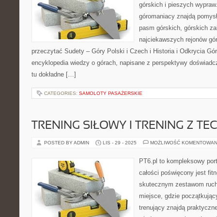
górskich i pieszych wypraw.
góromaniacy znajdą pomysł
pasm górskich, górskich z
najciekawszych rejonów gór
przeczytać Sudety – Góry Polski i Czech i Historia i Odkrycia Gór
encyklopedia wiedzy o górach, napisane z perspektywy doświadcz
tu dokładne […]
CATEGORIES:
SAMOLOTY PASAŻERSKIE
TRENING SIŁOWY I TRENING Z T
POSTED BY ADMIN
LIS - 29 - 2025
MOŻLIWOŚĆ KOMENTOWAN
PT6.pl to kompleksowy porta
całości poświęcony jest fi
skutecznym zestawom ruch
miejsce, gdzie początkujący
trenujący znajdą praktyczne