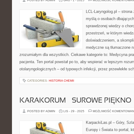
POSTED BY ADMIN
GRU - 1 - 2025
MOŻLIWOŚĆ KOMENTOWAN
LCL-Laryngolog.pl – strona
myślą o osobach dbających 
sprawdzonej wiedzy o choro
przestrzeń, w którym wiedz
doświadczeniem, a skompl
medyczne są tłumaczone n
zrozumiałym dla wszystkich. Ciekawe kategorie to: Medycyna pr
pacjenta. Ten portal powstał po to, aby wspierać w lepszym rozu
otolaryngologicznych – od typowych infekcji, przez przewlekłe sc
CATEGORIES:
HISTORIA CHEMII
KARAKORUM – SUROWE PIĘKNO
POSTED BY ADMIN
LIS - 29 - 2025
MOŻLIWOŚĆ KOMENTOWAN
KarpackiLas.pl – Góry, Szl
Europy i Świata to portal, k