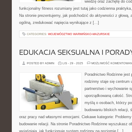
wiedzę oraz zachętę do cod
funkcjonalny fitness rozumiany jest tutaj jako codzienna praktyka, 
Na stronie prezentujemy, jak podchodzić do aktywności z głową
ogólną, zredukować napięcia wynikające z […]
CATEGORIES:
WOJEWÓDZTWO WARMIŃSKO-MAZURSKIE
EDUKACJA SEKSUALNA I PORAD
POSTED BY ADMIN
LIS - 29 - 2025
MOŻLIWOŚĆ KOMENTOWAN
Poradnictwo Rodzinne jest 
rodzinny staje się centrum 
partnerstwo i wychowanie sp
uporządkowaną całość. Str
myślą o osobach, którzy p
budowaniu bliskich relacji,
oraz pracy nad własnymi emocjami. Ciekawe kategorie: Problemy
budowanie relacji. Na stronie Poradnictwo Rodzinne wyszukasz ob
wyjaśniają, jak funkcjonuje system rodzinny na poziomie […]