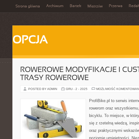
Archiwum
Bartek
Przerwa
Redak
Strona główna
Mistrzów
OPCJA
ROWEROWE MODYFIKACJE I CUST
TRASY ROWEROWE
POSTED BY ADMIN
GRU - 2 - 2025
MOŻLIWOŚĆ KOMENTOWAN
ProfiBike.pl to serwis inte
rowerom oraz wszystkiemu, 
bicyklu. To miejsce, w któ
się z rzetelną wiedzą, inspi
oraz praktycznymi wskazó
poziomie umiejętności. Niez