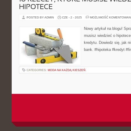
HIPOTECE
POSTED BY ADMIN
CZE - 2 - 2025
MOŻLIWOŚĆ KOMENTOWAN
Nowy artykuł na blogu! Spr
musisz wiedzieć o hipotece
kredytu. Dowiedz się, jak n
bank. #hipoteka #kredyt #f
CATEGORIES:
MODA NA KAŻDĄ KIESZEŃ