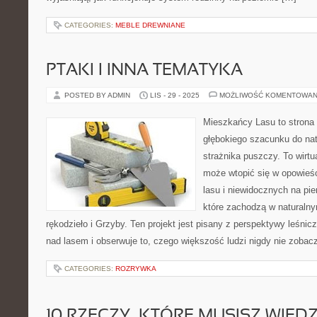
CATEGORIES:
MEBLE DREWNIANE
PTAKI I INNA TEMATYKA
POSTED BY ADMIN
LIS - 29 - 2025
MOŻLIWOŚĆ KOMENTOWAN
Mieszkańcy Lasu to strona 
głębokiego szacunku do nat
strażnika puszczy. To wirtu
może wtopić się w opowieś
lasu i niewidocznych na pi
które zachodzą w naturalny
rękodzieło i Grzyby. Ten projekt jest pisany z perspektywy leśnic
nad lasem i obserwuje to, czego większość ludzi nigdy nie zobac
CATEGORIES:
ROZRYWKA
10 RZECZY, KTÓRE MUSISZ WIEDZ