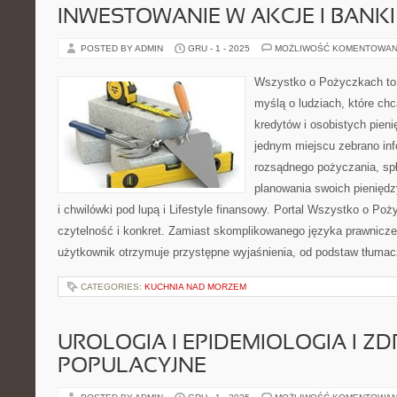
INWESTOWANIE W AKCJE I BANKI 
POSTED BY ADMIN
GRU - 1 - 2025
MOŻLIWOŚĆ KOMENTOWAN
Wszystko o Pożyczkach to p
myślą o ludziach, które chc
kredytów i osobistych pieni
jednym miejscu zebrano inf
rozsądnego pożyczania, sp
planowania swoich pienięd
i chwilówki pod lupą i Lifestyle finansowy. Portal Wszystko o Po
czytelność i konkret. Zamiast skomplikowanego języka prawnicz
użytkownik otrzymuje przystępne wyjaśnienia, od podstaw tłumac
CATEGORIES:
KUCHNIA NAD MORZEM
UROLOGIA I EPIDEMIOLOGIA I Z
POPULACYJNE