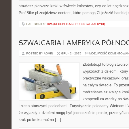
stawiasz pierwsze kroki w świecie kolarstwa, czy od lat spędzas
ProfiBike.pl znajdziesz content, które pomogą Ci jeździć bardzie
CATEGORIES:
RPA (REPUBLIKA POŁUDNIOWEJ AFRYKI)
SZWAJCARIA I AMERYKA PÓŁNO
POSTED BY ADMIN
GRU - 2 - 2025
MOŻLIWOŚĆ KOMENTOWAN
Zlotoloto.pl to blog stworz
wyjazdach z dziećmi, który 
praktyczne wskazówki oraz
na całym świecie. To przes
małżeństwa szukające konk
kompendium wiedzy po świe
i nieco starszymi pociechami. Turystycznie polecamy Wietnam i Wa
że wyjazdy z dziećmi mogą być jednocześnie proste, przemyślane 
krok po kroku można […]