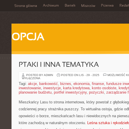
Archiwum
Bartek
Przerwa
Redak
Strona główna
Mistrzów
OPCJA
PTAKI I INNA TEMATYKA
POSTED BY ADMIN
POSTED ON LIS - 29 - 2025
MOŻLIWOŚĆ 
WYŁĄCZONA
Tagi:
akcje
,
bankowość
,
biznes
,
ekonomia
,
finanse
,
fundusze inw
inwestowanie
,
inwestycje
,
karta kredytowa
,
konto osobiste
,
kredyt
planowanie budżetu
,
portfel inwestycyjny
,
pożyczki
,
zarządzanie 
Mieszkańcy Lasu to strona internetowa, który powstał z głębokieg
codziennej pracy strażnika puszczy. To wirtualna ostoja, gdzie o
opowieści o borze, mieszkańcach lasu i niewidocznych na pierws
które zachodzą w naturalnym otoczeniu.
Leśna sztuka i rękodzieł