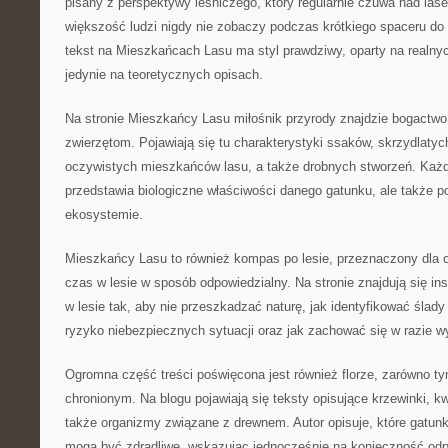
pisany z perspektywy leśniczego, który regularnie czuwa nad las
większość ludzi nigdy nie zobaczy podczas krótkiego spaceru do
tekst na Mieszkańcach Lasu ma styl prawdziwy, oparty na realny
jedynie na teoretycznych opisach.
Na stronie Mieszkańcy Lasu miłośnik przyrody znajdzie bogactwo
zwierzętom. Pojawiają się tu charakterystyki ssaków, skrzydlaty
oczywistych mieszkańców lasu, a także drobnych stworzeń. Każdy
przedstawia biologiczne właściwości danego gatunku, ale także p
ekosystemie.
Mieszkańcy Lasu to również kompas po lesie, przeznaczony dla 
czas w lesie w sposób odpowiedzialny. Na stronie znajdują się in
w lesie tak, aby nie przeszkadzać naturę, jak identyfikować ślady
ryzyko niebezpiecznych sytuacji oraz jak zachować się w razie w
Ogromna część treści poświęcona jest również florze, zarówno t
chronionym. Na blogu pojawiają się teksty opisujące krzewinki, kw
także organizmy związane z drewnem. Autor opisuje, które gatunk
mogą być zdradliwe, wskazując jednocześnie na konieczność odpo