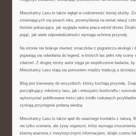
Mieszkańcy Lasu to także wgląd w codzienność leśnej służby. Zna
zmieniających się porach roku, przemyślenia na temat relacji czł
historie pokazujące, jak wygląda realna praca wśród drzew. Dzięki
pojąć, jak wiele odpowiedzialności wymaga ochrona przyrody.
Na stronie nie brakuje również smaczków z pogranicza ekologii i
pojawiają się odwołania do legend, w których las pełni rolę sceny
zdarzeń. Z drugiej strony autor sięga po współczesne badania, by
Mieszkańcy Lasu stają się pomostem między tradycją a dzisiejsz
Blog jest kierowany do wszystkich, którzy kochają przyrodę. Znaj
początkujący miłośnicy lasu, jak i entuzjaści bushcraftu i surviv
wykorzystać publikowane treści jako źródło ciekawych przykładów
zyskają przystępnie podaną wiedzę.
Mieszkańcy Lasu to także apel do uważnego kontaktu z naturą. B
nie tylko sceneria, ale żywy organizm, który wymaga zrozumienia
klamrą wrażenia z merytorycznymi informacjami, dzięki czemu lek