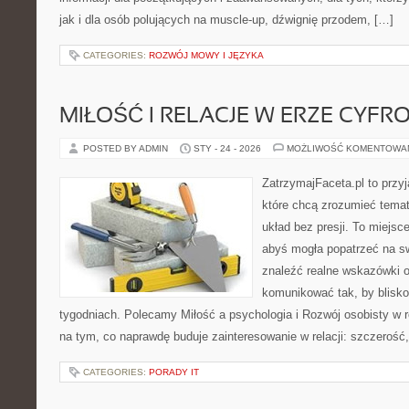
jak i dla osób polujących na muscle-up, dźwignię przodem, […]
CATEGORIES:
ROZWÓJ MOWY I JĘZYKA
MIŁOŚĆ I RELACJE W ERZE CYFR
POSTED BY ADMIN
STY - 24 - 2026
MOŻLIWOŚĆ KOMENTOWA
ZatrzymajFaceta.pl to przyj
które chcą zrozumieć temat
układ bez presji. To miejsc
abyś mogła popatrzeć na sw
znaleźć realne wskazówki 
komunikować tak, by bliskoś
tygodniach. Polecamy Miłość a psychologia i Rozwój osobisty w r
na tym, co naprawdę buduje zainteresowanie w relacji: szczerość,
CATEGORIES:
PORADY IT