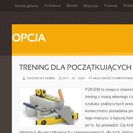
Archiwum
Bartek
Przerwa
Redak
Strona główna
Mistrzów
OPCJA
TRENING DLA POCZĄTKUJĄCYCH
POSTED BY ADMIN
STY - 25 - 2026
MOŻLIWOŚĆ KOMENTOWA
PZKiSW to miejsce stworzo
trening z masą własnego ciał
szukasz praktycznych pora
konieczności posiadania pro
tego marzysz o lepszej form
po to, by prowadzić Cię kro
informacji dla początkujących i zaawansowanych, dla tych, którzy