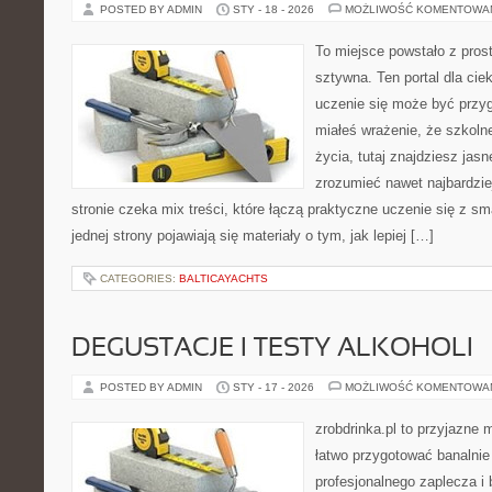
POSTED BY ADMIN
STY - 18 - 2026
MOŻLIWOŚĆ KOMENTOWA
To miejsce powstało z pros
sztywna. Ten portal dla ci
uczenie się może być przyg
miałeś wrażenie, że szkoln
życia, tutaj znajdziesz jas
zrozumieć nawet najbardzie
stronie czeka mix treści, które łączą praktyczne uczenie się z 
jednej strony pojawiają się materiały o tym, jak lepiej […]
CATEGORIES:
BALTICAYACHTS
DEGUSTACJE I TESTY ALKOHOLI
POSTED BY ADMIN
STY - 17 - 2026
MOŻLIWOŚĆ KOMENTOWA
zrobdrinka.pl to przyjazne 
łatwo przygotować banalnie
profesjonalnego zaplecza i