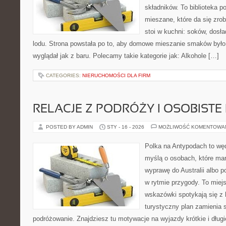
składników. To biblioteka 
mieszane, które da się zrob
stoi w kuchni: soków, dosła
lodu. Strona powstała po to, aby domowe mieszanie smaków było
wyglądał jak z baru. Polecamy takie kategorie jak: Alkohole […]
CATEGORIES:
NIERUCHOMOŚCI DLA FIRM
RELACJE Z PODRÓŻY I OSOBISTE 
POSTED BY ADMIN
STY - 16 - 2026
MOŻLIWOŚĆ KOMENTOWA
Polka na Antypodach to wę
myślą o osobach, które mar
wyprawę do Australii albo p
w rytmie przygody. To miej
wskazówki spotykają się z h
turystyczny plan zamienia
podróżowanie. Znajdziesz tu motywacje na wyjazdy krótkie i dłu