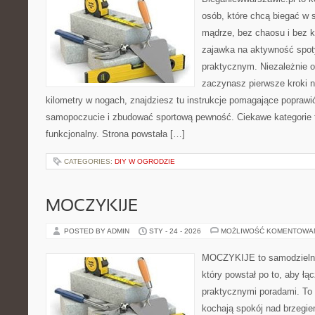
osób, które chcą biegać w s
mądrze, bez chaosu i bez ko
zajawka na aktywność spot
praktycznym. Niezależnie o
zaczynasz pierwsze kroki n
kilometry w nogach, znajdziesz tu instrukcje pomagające poprawi
samopoczucie i zbudować sportową pewność. Ciekawe kategorie to
funkcjonalny. Strona powstała […]
CATEGORIES:
DIY W OGRODZIE
MOCZYKIJE
POSTED BY ADMIN
STY - 24 - 2026
MOŻLIWOŚĆ KOMENTOWA
MOCZYKIJE to samodzielny 
który powstał po to, aby łą
praktycznymi poradami. To 
kochają spokój nad brzegie