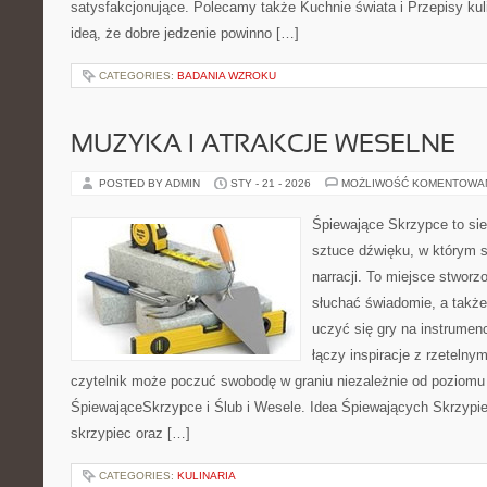
satysfakcjonujące. Polecamy także Kuchnie świata i Przepisy kuli
ideą, że dobre jedzenie powinno […]
CATEGORIES:
BADANIA WZROKU
MUZYKA I ATRAKCJE WESELNE
POSTED BY ADMIN
STY - 21 - 2026
MOŻLIWOŚĆ KOMENTOWA
Śpiewające Skrzypce to sie
sztuce dźwięku, w którym s
narracji. To miejsce stworz
słuchać świadomie, a także 
uczyć się gry na instrume
łączy inspiracje z rzetelny
czytelnik może poczuć swobodę w graniu niezależnie od poziom
ŚpiewająceSkrzypce i Ślub i Wesele. Idea Śpiewających Skrzypiec
skrzypiec oraz […]
CATEGORIES:
KULINARIA