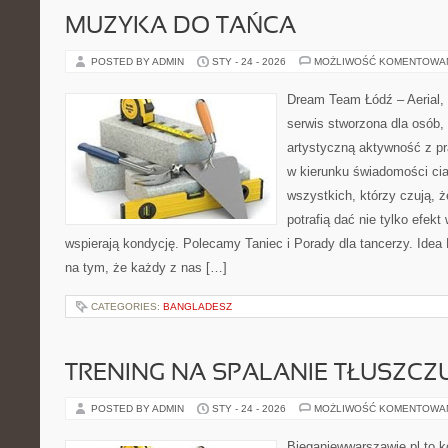
MUZYKA DO TAŃCA
POSTED BY ADMIN
STY - 24 - 2026
MOŻLIWOŚĆ KOMENTOWA
Dream Team Łódź – Aerial, 
serwis stworzona dla osób,
artystyczną aktywność z pra
w kierunku świadomości cia
wszystkich, którzy czują, że
potrafią dać nie tylko efekt 
wspierają kondycję. Polecamy Taniec i Porady dla tancerzy. Idea
na tym, że każdy z nas […]
CATEGORIES:
BANGLADESZ
TRENING NA SPALANIE TŁUSZCZ
POSTED BY ADMIN
STY - 24 - 2026
MOŻLIWOŚĆ KOMENTOWA
Bieganiewwarszawie.pl to 