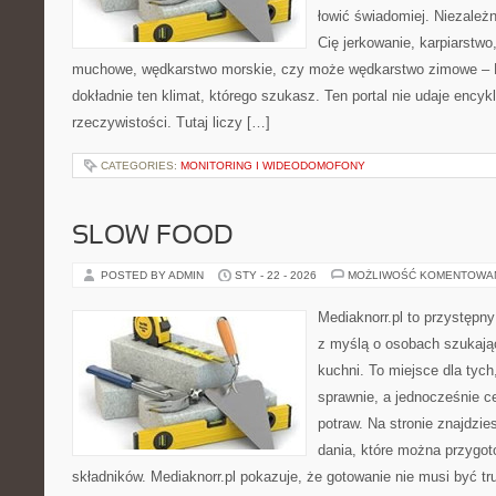
łowić świadomiej. Niezależn
Cię jerkowanie, karpiarstwo
muchowe, wędkarstwo morskie, czy może wędkarstwo zimowe 
dokładnie ten klimat, którego szukasz. Ten portal nie udaje encyk
rzeczywistości. Tutaj liczy […]
CATEGORIES:
MONITORING I WIDEODOMOFONY
SLOW FOOD
POSTED BY ADMIN
STY - 22 - 2026
MOŻLIWOŚĆ KOMENTOWA
Mediaknorr.pl to przystępny
z myślą o osobach szukają
kuchni. To miejsce dla tyc
sprawnie, a jednocześnie 
potraw. Na stronie znajdzie
dania, które można przygo
składników. Mediaknorr.pl pokazuje, że gotowanie nie musi być tr