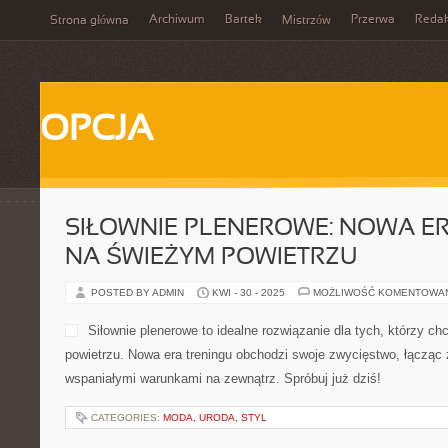
Archiwum
Bartek
Przerwa
Redak
Strona główna
Mistrzów
OPCJA
SIŁOWNIE PLENEROWE: NOWA E
NA ŚWIEŻYM POWIETRZU
POSTED BY ADMIN
KWI - 30 - 2025
MOŻLIWOŚĆ KOMENTOWA
Siłownie plenerowe to idealne rozwiązanie dla tych, którzy c
powietrzu. Nowa era treningu obchodzi swoje zwycięstwo, łącząc 
wspaniałymi warunkami na zewnątrz. Spróbuj już dziś!
CATEGORIES:
MODA, URODA, STYL