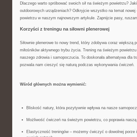
Dlaczego warto spróbować‍ swoich sił na świeżym powietrzu? Jaki
outdoorowych⁤ urządzeniach? Odkryjcie⁤ wszystko na temat nowej ⁤
powietrzu w naszym najnowszym artykule. ⁤Zapnijcie pasy, ruszam
Korzyści z treningu na siłowni plenerowej
Siłownie plenerowe to nowy trend, który⁣ zdobywa coraz większą⁣ 
miłośników aktywnego trybu ‌życia. Trening⁣ na świeżym powietrzu
naszego‍ zdrowia​ i samopoczucia. To doskonała alternatywa dla tra
⁤pozwala nam cieszyć się naturą podczas wykonywania ​ćwiczeń.
Wśród ⁢głównych można wymienić:
Bliskość natury, która⁤ pozytywnie⁤ wpływa na nasze samopoczu
Możliwość ćwiczeń ​na świeżym powietrzu, ⁤co poprawia naszą 
Elastyczność treningów – możemy ‌ćwiczyć ⁤o dowolnej porze ⁣i