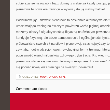
‍sobie szansę⁣ na rozwój⁢ i bądź dumny z siebie⁤ za każdy postęp, j
plenerowe to nowa⁤ era treningu – wykorzystaj ‌ją maksymalnie!⁣
Podsumowując, siłownie ⁤plenerowe to⁤ doskonała alternatywa dla tr
‍umożliwiająca trening na świeżym powietrzu⁣ wśród pięknej ⁢otoczk
możemy cieszyć się​ aktywnością fizyczną na świeżym powietrzu, ​
kondycję fizyczną,⁣ ale także samopoczucie i ogólną jakość życia.
‌próbowaliście swoich sił ​na ⁢siłowni plenerowej, czas ​najwyższy to
zewnątrz‍ i doświadczcie‌ nowej, rewolucyjnej ‌formy treningu, któ
popularność wśród miłośników zdrowego trybu życia.⁢ Kto wie, może
plenerowa stanie się waszym ulubionym ⁣miejscem do ćwiczeń? Prz
się porwać nowej erze treningu na świeżym powietrzu!
CATEGORIES:
MODA, URODA, STYL
Comments are closed.