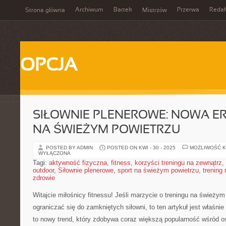
Archiwum
Bartek
Przerwa
Redak
Strona główna
Mistrzów
OPCJA
SIŁOWNIE PLENEROWE: NOWA E
NA ŚWIEŻYM POWIETRZU
POSTED BY ADMIN
POSTED ON KWI - 30 - 2025
MOŻLIWOŚĆ 
WYŁĄCZONA
Tagi:
aktywność fizyczna
,
fitness
,
korzyści treningu na zewnątrz
,
outdoor
,
Siłownie plenerowe
,
sport na świeżym powietrzu
,
trening
zdrowie
Witajcie miłośnicy⁢ fitnessu! Jeśli marzycie‌ o treningu‌ na ⁣świeżym 
ograniczać się do ‌zamkniętych siłowni, to ten ⁣artykuł jest ‍właśnie
to⁢ nowy trend, który zdobywa coraz ⁤większą popularność⁢ wśród 