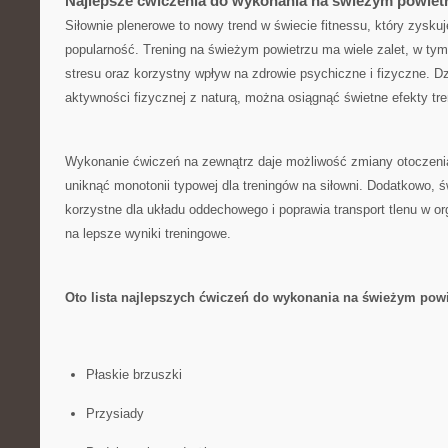
Najlepsze ćwiczenia do wykonania na świeżym powiet
Siłownie plenerowe to ⁣nowy trend w⁤ świecie fitnessu, który zysku
popularność. Trening ⁤na świeżym ​powietrzu ma wiele‌ zalet,‌ w ty
stresu oraz korzystny ‍wpływ na ​zdrowie psychiczne⁢ i fizyczne. 
aktywności fizycznej z naturą, można osiągnąć ‌świetne efekty tr
Wykonanie ćwiczeń​ na zewnątrz daje możliwość‍ zmiany otoczenia
uniknąć monotonii ⁤typowej dla ⁢treningów na siłowni. Dodatkowo, ś
⁢korzystne dla układu oddechowego i poprawia⁢ transport⁣ tlenu⁣ w or
⁢na lepsze wyniki treningowe.
Oto lista najlepszych ćwiczeń ‌do wykonania na świeżym powi
Płaskie brzuszki
Przysiady