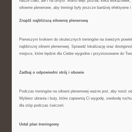
nasze ciało, ale i‌ na umysł. Warto więc poznać kilka ⁣wskazówek
‍siłownie plenerowe, aby treningi były ‍jeszcze bardziej efektywne 
Znajdź⁣ najbliższą siłownię⁤ plenerową
Pierwszym krokiem do skutecznych treningów na świeżym‍ powietr
‌najbliższej siłowni​ plenerowej. Sprawdź lokalizację oraz dostępno
miejsce, które będzie ‍dla Ciebie wygodne⁤ i przystosowane do ‍Two
Zadbaj o ⁤odpowiedni strój i obuwie
Podczas treningów na siłowni plenerowej ważne jest, aby nosić⁣ odp
Wybierz ubrania‍ i buty, ⁣które⁣ zapewnią⁢ Ci wygodę, swobodę ruch
dla⁤ stóp podczas ćwiczeń.
Ustal plan treningowy