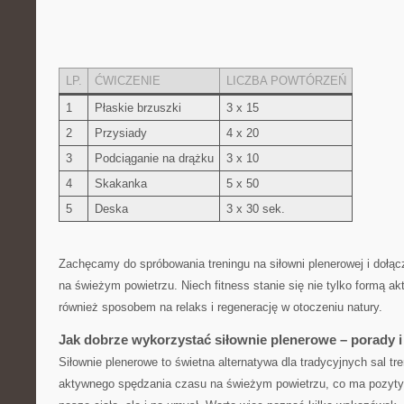
LP.
ĆWICZENIE
LICZBA⁤ POWTÓRZEŃ
1
Płaskie brzuszki
3 x 15
2
Przysiady
4 x 20
3
Podciąganie na drążku
3 x ⁢10
4
Skakanka
5 x⁣ 50
5
Deska
3 ⁣x 30 sek.
Zachęcamy do ⁢spróbowania treningu na⁣ siłowni plenerowej i dołącz
na świeżym‌ powietrzu. ⁤Niech fitness⁢ stanie się nie ⁣tylko ⁣formą akt
również sposobem⁣ na relaks i regenerację w otoczeniu natury.
Jak dobrze wykorzystać siłownie plenerowe – porady 
Siłownie plenerowe to świetna alternatywa dla tradycyjnych‌ sal t
⁢aktywnego spędzania czasu na świeżym powietrzu, co ma pozytywn