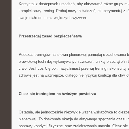
Korzystaj z dostępnych⁣ urządzeń, aby aktywować różne grupy mi
kompleksowy trening. Próbuj nowych ćwiczeń, eksperymentuj z ró
swoje ciało do ⁤coraz większych wyzwań.
Przestrzegaj zasad bezpieczeństwa
Podczas treningów ​na siłowni plenerowej pamiętaj o‌ zachowaniu ​
prawidłową ‌technikę wykonywanych ćwiczeń, unikaj ⁢przeciążeń i 
ciało. Jeśli coś Cię boli, ‍natychmiast‍ przerwij ⁣trening⁣ i skonsultu
zdrowie jest najważniejsze, dlatego nie ryzykuj kontuzji⁢ dla chwilo
Ciesz się treningiem ​na⁢ świeżym ‌powietrzu
Ostatnia, ⁢ale jednocześnie niezwykle ​ważna wskazówka ‌to ciesze
plenerowej.‌ To doskonała okazja do aktywnego spędzania czasu​ 
poprawy kondycji fizycznej oraz zrelaksowania umysłu. Ciesz się⁤ 