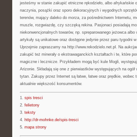
jesteśmy w stanie zakupić etniczne rękodzieło, albo afrykańskie 
naczynia, posążki oraz sporo dekoracyjnych i wygodnych sprzętó
terenów, mający daleko do morza, za pośrednictwem Internetu, m
muszle, rozgwiazdę, czy szczęką rekina. Pasjonaci posiadają mo
niekonwencjonalnych towarów, np. spreparowanego jeżowca albo 
artykuły są unikatowe oraz dostępne jedynie przez paru tygodni w
Uprzejmie zapraszamy na http://www.rekodzielo.net.pl. Na aukcj
zakupić też minerały o ekstrawaganckich kształtach i te, które po
magiczne i lecznicze. Przykładem mogą być kule Mogli, występują
Arizonie. Składają się one z pierwiastków występujących na ogół
tytan. Zakupy przez Internet są łatwe, łatwe oraz prędkie, wobec t
aktualnie większość konsumentów.
1.
spis tresci
2.
felietony
3.
teksty
4.
http://dr-mohnke.de/spis-tresci
5.
mapa strony