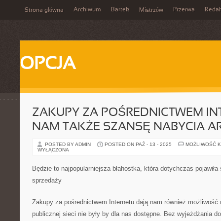
Archiwum
Bartek
Przerwa
Redak
Strona główna
Mistrzów
OPCJA
ZAKUPY ZA POŚREDNICTWEM IN
NAM TAKŻE SZANSĘ NABYCIA 
POSTED BY ADMIN
POSTED ON PAŹ - 13 - 2025
MOŻLIWOŚĆ 
WYŁĄCZONA
Będzie to najpopularniejsza błahostka, która dotychczas pojawiła
sprzedaży
Zakupy za pośrednictwem Internetu dają nam również możliwość n
publicznej sieci nie były by dla nas dostępne. Bez wyjeżdżania 