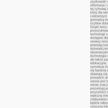
użytkownik 
informacje i
tej cyfrowej 
który dla wi
codziennym k
gromadzą tre
szybkie dota
Dzięki temu 
przeszukiwan
technologii s
dostępne dla
serwisy tema
powstają każ
doświadczen
obserwacjam
technologia n
ale także po
edukacyjne, 
symulacje k
się bardziej
obawiają się
prowadzić d
sensie jest 
rośnie znacze
prezentują j
przyszłości
większej int
zdobywania 
będzie odbyw
sztuczna in