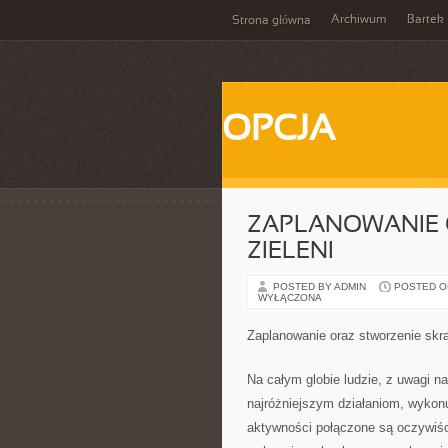
Archiwum
Bartek
Strona główna
OPCJA
ZAPLANOWANIE 
ZIELENI
POSTED BY ADMIN
POSTED ON
WYŁĄCZONA
Zaplanowanie oraz stworzenie skra
Na całym globie ludzie, z uwagi n
najróżniejszym działaniom, wykon
aktywności połączone są oczywiści