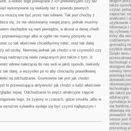
długich posz
woli, a wobec tego powiązane z ich preferencjami czy też
także sposó
miast wykonywane są niekiedy też z powodu pewnych
czytać jedn
zapoznać się
ńca muszą one być przez nas lubiane. Tak jest choćby z
analizami i 
zdarza się, że nie ubóstwiamy swojej pracy, jednak musimy
użytkownik 
informacje i
bowiem niezbędne są nam pieniądze, a akurat w danej chwili
tej cyfrowej 
który dla wi
ś poprawniejszego albo w ogóle nie mamy pomysłu na
codziennym k
raz co tak właściwie chcielibyśmy robić, oraz tak dalej
gromadzą tre
szybkie dota
eży od osoby. Niemniej jednak jak chodzi o te czynności czy
Dzięki temu 
jmują nadzwyczaj wiele związanych jest także z tym, iż
przeszukiwan
technologii s
wnież wbrew należącej do nas woli w jakiś sposób, niekiedy
dostępne dla
serwisy tema
 tak dalej, a wszystko po to aby chociażby prawidłowiej
powstają każ
etki na odchudzanie. Gruntownie tak jest jak chodzi
doświadczen
obserwacjam
st to przeważająca aktywność jak chodzi o ludzi właściwie
technologia n
lądać lepiej. Odchudzanie to wręcz atrakcyjne zajęcie
ale także po
edukacyjne, 
stępstwie tego, że żyjemy w czasach, gdzie smukła ,albo w
symulacje k
się bardziej
a wyraźnie sylwetka wydaje się być czymś najlepszym i
obawiają się
prowadzić d
sensie jest 
rośnie znacze
prezentują j