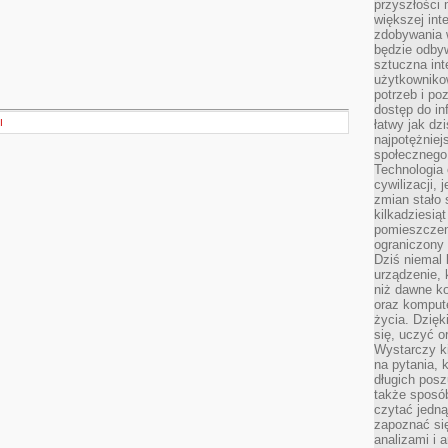
przyszłości
większej int
zdobywania 
będzie odbyw
sztuczna in
użytkowniko
potrzeb i po
dostęp do in
I
łatwy jak dz
najpotężniej
społecznego
Technologia
cywilizacji,
zmian stało
kilkadziesią
pomieszczeni
ograniczony 
Dziś niemal 
urządzenie,
niż dawne k
oraz kompute
życia. Dzię
się, uczyć o
Wystarczy ki
na pytania,
długich posz
także sposó
czytać jedn
zapoznać się
analizami i 