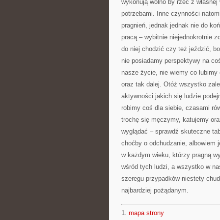
wykonują wolno by rzec z własnej 
potrzebami. Inne czynności nato
pragnień, jednak jednak nie do ko
pracą – wybitnie niejednokrotnie 
do niej chodzić czy też jeździć, 
nie posiadamy perspektywy na co
nasze życie, nie wiemy co lubimy o
oraz tak dalej. Otóż wszystko zal
aktywności jakich się ludzie pode
robimy coś dla siebie, czasami ró
trochę się męczymy, katujemy oraz
wyglądać – sprawdź skuteczne tabl
choćby o odchudzanie, albowiem je
w każdym wieku, którzy pragną wyg
wśród tych ludzi, a wszystko w na
szeregu przypadków niestety chud
najbardziej pożądanym.
1.
mapa strony