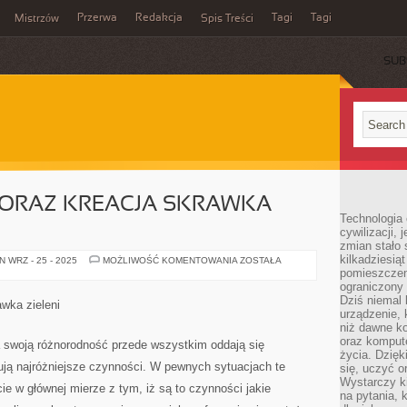
Przerwa
Redakcja
Tagi
Tagi
Mistrzów
Spis Treści
SUB
ORAZ KREACJA SKRAWKA
Technologia
cywilizacji,
zmian stało
kilkadziesią
ZAPLANOWANIE
 WRZ - 25 - 2025
MOŻLIWOŚĆ KOMENTOWANIA
ZOSTAŁA
ORAZ
pomieszczeni
KREACJA
ograniczony 
SKRAWKA
Dziś niemal 
ZIELENI
wka zieleni
urządzenie,
niż dawne k
oraz kompute
a swoją różnorodność przede wszystkim oddają się
życia. Dzię
ują najróżniejsze czynności. W pewnych sytuacjach te
się, uczyć o
Wystarczy ki
e w głównej mierze z tym, iż są to czynności jakie
na pytania,