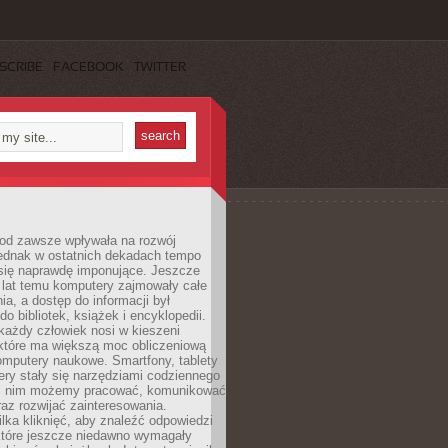
SCRIBE
FACEBOOK
TWITTER
 od zawsze wpływała na rozwój
 jednak w ostatnich dekadach tempo
 się naprawdę imponujące. Jeszcze
t lat temu komputery zajmowały całe
a, a dostęp do informacji był
do bibliotek, książek i encyklopedii.
każdy człowiek nosi w kieszeni
 które ma większą moc obliczeniową
omputery naukowe. Smartfony, tablety
ry stały się narzędziami codziennego
ki nim możemy pracować, komunikować
raz rozwijać zainteresowania.
lka kliknięć, aby znaleźć odpowiedzi
 które jeszcze niedawno wymagały