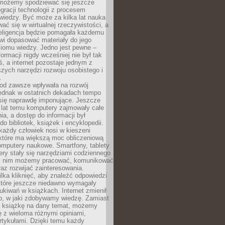
 możemy spodziewać się jeszcze
egracji technologii z procesem
wiedzy. Być może za kilka lat nauka
ać się w wirtualnej rzeczywistości, a
teligencja będzie pomagała każdemu
wi dopasować materiały do jego
ziomu wiedzy. Jedno jest pewne –
formacji nigdy wcześniej nie był tak
iś, a internet pozostaje jednym z
szych narzędzi rozwoju osobistego i
.
 od zawsze wpływała na rozwój
 jednak w ostatnich dekadach tempo
 się naprawdę imponujące. Jeszcze
t lat temu komputery zajmowały całe
a, a dostęp do informacji był
do bibliotek, książek i encyklopedii.
każdy człowiek nosi w kieszeni
 które ma większą moc obliczeniową
omputery naukowe. Smartfony, tablety
ry stały się narzędziami codziennego
ki nim możemy pracować, komunikować
raz rozwijać zainteresowania.
lka kliknięć, aby znaleźć odpowiedzi
 które jeszcze niedawno wymagały
ukiwań w książkach. Internet zmienił
b, w jaki zdobywamy wiedzę. Zamiast
ą książkę na dany temat, możemy
 z wieloma różnymi opiniami,
artykułami. Dzięki temu każdy