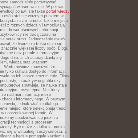
może samodzielnie porównywać
 wyciągać własne wnioski. W połowie
rewolucji pojawił się także
portal wiedzy
elu osób stał się ważnym punktem w
orzystaniu z internetu. Takie miejsca
ści z różnych dziedzin i umożliwiają
rcie do wartościowych informacji.
użytkownicy nie tracą czasu na
ie setek stron. Jednocześnie rozwój
prawił, że tworzenie treści stało się
 znacznie większej liczby osób. Blogi,
tyczne oraz portale informacyjne
dego dnia, a ich autorzy dzielą się
iem, wiedzą oraz własnymi
i. Warto również zauważyć, że
ie tylko ułatwia dostęp do informacji,
zwala na ich lepsze zrozumienie. Filmy
podcasty, interaktywne grafiki czy
omputerowe sprawiają, że nauka staje
 atrakcyjna i przystępna. Niektórzy
, że nadmiar informacji może
o chaosu informacyjnego. W pewnym
to prawda, jednak właśnie dlatego
nie miejsc, które selekcjonują treści i
e w uporządkowanej formie. W
 możemy spodziewać się jeszcze
egracji technologii z procesem
wiedzy. Być może za kilka lat nauka
ać się w wirtualnej rzeczywistości, a
teligencja będzie pomagała każdemu