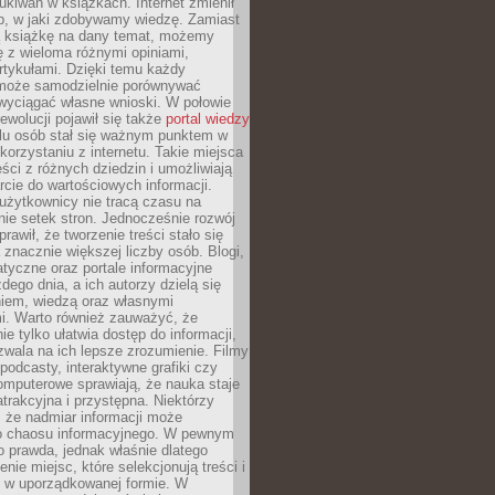
ukiwań w książkach. Internet zmienił
b, w jaki zdobywamy wiedzę. Zamiast
ą książkę na dany temat, możemy
 z wieloma różnymi opiniami,
artykułami. Dzięki temu każdy
może samodzielnie porównywać
 wyciągać własne wnioski. W połowie
rewolucji pojawił się także
portal wiedzy
elu osób stał się ważnym punktem w
orzystaniu z internetu. Takie miejsca
ści z różnych dziedzin i umożliwiają
rcie do wartościowych informacji.
użytkownicy nie tracą czasu na
ie setek stron. Jednocześnie rozwój
prawił, że tworzenie treści stało się
 znacznie większej liczby osób. Blogi,
tyczne oraz portale informacyjne
dego dnia, a ich autorzy dzielą się
iem, wiedzą oraz własnymi
i. Warto również zauważyć, że
ie tylko ułatwia dostęp do informacji,
zwala na ich lepsze zrozumienie. Filmy
podcasty, interaktywne grafiki czy
omputerowe sprawiają, że nauka staje
 atrakcyjna i przystępna. Niektórzy
, że nadmiar informacji może
o chaosu informacyjnego. W pewnym
to prawda, jednak właśnie dlatego
nie miejsc, które selekcjonują treści i
e w uporządkowanej formie. W