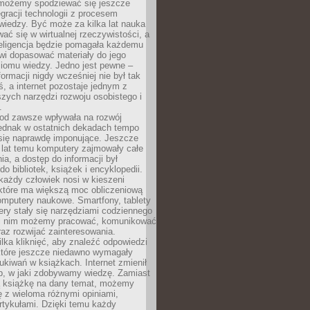
 możemy spodziewać się jeszcze
egracji technologii z procesem
wiedzy. Być może za kilka lat nauka
ać się w wirtualnej rzeczywistości, a
teligencja będzie pomagała każdemu
wi dopasować materiały do jego
ziomu wiedzy. Jedno jest pewne –
formacji nigdy wcześniej nie był tak
iś, a internet pozostaje jednym z
szych narzędzi rozwoju osobistego i
.
 od zawsze wpływała na rozwój
 jednak w ostatnich dekadach tempo
 się naprawdę imponujące. Jeszcze
t lat temu komputery zajmowały całe
a, a dostęp do informacji był
do bibliotek, książek i encyklopedii.
każdy człowiek nosi w kieszeni
 które ma większą moc obliczeniową
omputery naukowe. Smartfony, tablety
ry stały się narzędziami codziennego
ki nim możemy pracować, komunikować
raz rozwijać zainteresowania.
lka kliknięć, aby znaleźć odpowiedzi
 które jeszcze niedawno wymagały
ukiwań w książkach. Internet zmienił
b, w jaki zdobywamy wiedzę. Zamiast
ą książkę na dany temat, możemy
 z wieloma różnymi opiniami,
artykułami. Dzięki temu każdy