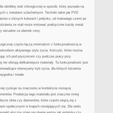
ła obróbkę stali chirurgicznej w sposób, który pozwala na
ych z metalami szlachetnymi. Techniki takie jak PVD
arstw o różnych kolorach i połysku, od matowego czerni po
biżuteria ze stali może imitować praktycznie każdy metal
ty wizualne za ułamek ceny.
rurgicznej często łączą minimalizm z funkcjonalnością w
potrzebom aktywnego stylu życia. Kolczyki, które można
mując ich pod prysznicem czy podczas pracy przy
 nie oferują delikatniejsze materiały. Ta funkcjonalność jest
rowadzące intensywny tryb życia, dla których biżuteria
 wygodna i trwała.
cznej zyskuje na znaczeniu w kontekście rosnącej
entów. Produkcja tego materiału jest znacznie mniej
bycie złota czy diamentów, które często wiążą się z
mi społecznymi w krajach rozwijających się. Dla wielu
pekt etyczny staje się równie ważny jak estetyka czy