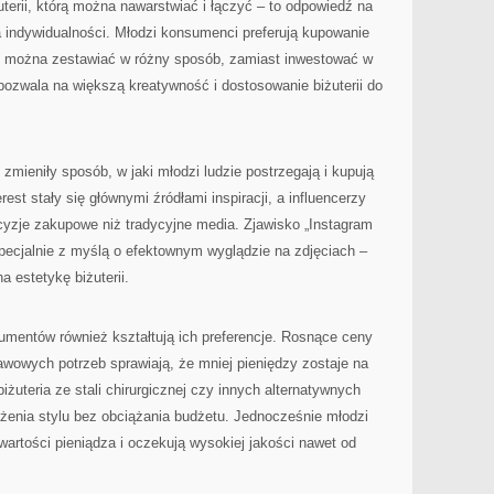
uterii, którą można nawarstwiać i łączyć – to odpowiedź na
ia indywidualności. Młodzi konsumenci preferują kupowanie
e można zestawiać w różny sposób, zamiast inwestować w
 pozwala na większą kreatywność i dostosowanie biżuterii do
zmieniły sposób, w jaki młodzi ludzie postrzegają i kupują
erest stały się głównymi źródłami inspiracji, a influencerzy
yzje zakupowe niż tradycyjne media. Zjawisko „Instagram
pecjalnie z myślą o efektownym wyglądzie na zdjęciach –
a estetykę biżuterii.
mentów również kształtują ich preferencje. Rosnące ceny
awowych potrzeb sprawiają, że mniej pieniędzy zostaje na
iżuteria ze stali chirurgicznej czy innych alternatywnych
żenia stylu bez obciążania budżetu. Jednocześnie młodzi
artości pieniądza i oczekują wysokiej jakości nawet od