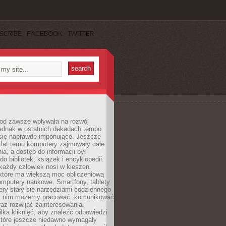
SCRIBE
FACEBOOK
TWITTER
 od zawsze wpływała na rozwój
 jednak w ostatnich dekadach tempo
 się naprawdę imponujące. Jeszcze
t lat temu komputery zajmowały całe
a, a dostęp do informacji był
do bibliotek, książek i encyklopedii.
każdy człowiek nosi w kieszeni
 które ma większą moc obliczeniową
omputery naukowe. Smartfony, tablety
ry stały się narzędziami codziennego
ki nim możemy pracować, komunikować
raz rozwijać zainteresowania.
lka kliknięć, aby znaleźć odpowiedzi
 które jeszcze niedawno wymagały