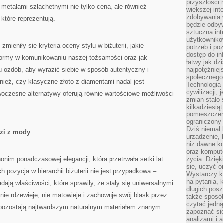
przyszłości
 metalami szlachetnymi nie tylko ceną, ale również
większej int
zdobywania 
 które reprezentują.
będzie odbyw
sztuczna in
użytkowniko
zmieniły się kryteria oceny stylu w biżuterii, jakie
potrzeb i po
dostęp do in
 formy w komunikowaniu naszej tożsamości oraz jak
łatwy jak dz
ozdób, aby wyrazić siebie w sposób autentyczny i
najpotężniej
społecznego
ież, czy klasyczne złoto z diamentami nadal jest
Technologia
cywilizacji,
oczesne alternatywy oferują równie wartościowe możliwości
zmian stało
kilkadziesią
pomieszczeni
ograniczony 
Dziś niemal 
dzi z mody
urządzenie,
niż dawne k
oraz kompute
onim ponadczasowej elegancji, która przetrwała setki lat
życia. Dzię
się, uczyć o
 pozycja w hierarchii biżuterii nie jest przypadkowa –
Wystarczy ki
na pytania,
adają właściwości, które sprawiły, że stały się uniwersalnymi
długich posz
nie rdzewieje, nie matowieje i zachowuje swój blask przez
także sposó
czytać jedn
 pozostają najtwardszym naturalnym materiałem znanym
zapoznać się
analizami i 