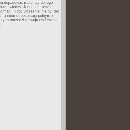
wi dopasować materiały do jego
ziomu wiedzy. Jedno jest pewne –
formacji nigdy wcześniej nie był tak
iś, a internet pozostaje jednym z
szych narzędzi rozwoju osobistego i
.