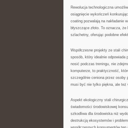
Rewolucja technologiczna umożliwi
osiągnięcie wykończeń konkurując
coating pozwalają na nakładanie w
błyszczące złoto. To oznacza, że 
szlachetny, oferując podobne efek
Współczesne projekty ze stali chi
sposób, który idealnie odpowiada 
nosić podczas treningu, nie zdej
komputerze, to praktyczność, której
szczególnie ceniona przez osoby p
musi być nie tylko piękna, ale też
Aspekt ekologiczny stali chirurgi
świadomości środowiskowej konsum
szkodliwa dla środowiska niż wydo
destrukcją ekosystemów i problema
współczesnych konsumentów ten as