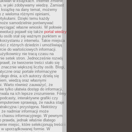
ukiwań w książkach. Internet zmienił
b, w jaki zdobywamy wiedzę. Zamiast
ą książkę na dany temat, możemy
 z wieloma różnymi opiniami,
artykułami. Dzięki temu każdy
może samodzielnie porównywać
 wyciągać własne wnioski. W połowie
rewolucji pojawił się także
portal wiedzy
elu osób stał się ważnym punktem w
orzystaniu z internetu. Takie miejsca
ści z różnych dziedzin i umożliwiają
rcie do wartościowych informacji.
użytkownicy nie tracą czasu na
ie setek stron. Jednocześnie rozwój
prawił, że tworzenie treści stało się
 znacznie większej liczby osób. Blogi,
tyczne oraz portale informacyjne
dego dnia, a ich autorzy dzielą się
iem, wiedzą oraz własnymi
i. Warto również zauważyć, że
ie tylko ułatwia dostęp do informacji,
zwala na ich lepsze zrozumienie. Filmy
podcasty, interaktywne grafiki czy
omputerowe sprawiają, że nauka staje
 atrakcyjna i przystępna. Niektórzy
, że nadmiar informacji może
o chaosu informacyjnego. W pewnym
to prawda, jednak właśnie dlatego
nie miejsc, które selekcjonują treści i
e w uporządkowanej formie. W