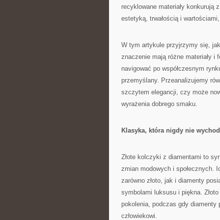
recyklowane materiały konkurują z
estetyką, trwałością i wartościami,
W tym artykule przyjrzymy się, jak 
znaczenie mają różne materiały i
navigować po współczesnym rynku 
przemyślany. Przeanalizujemy równ
szczytem elegancji, czy może now
wyrażenia dobrego smaku.
Klasyka, która nigdy nie wycho
Złote kolczyki z diamentami to syn
zmian modowych i społecznych. Ich
zarówno złoto, jak i diamenty posi
symbolami luksusu i piękna. Złoto 
pokolenia, podczas gdy diamenty
człowiekowi.