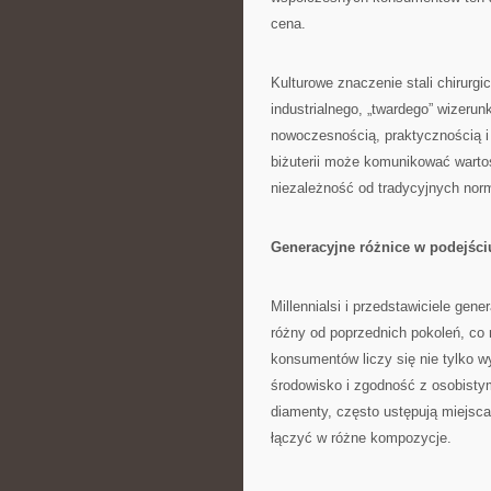
cena.
Kulturowe znaczenie stali chirurgi
industrialnego, „twardego” wizerun
nowoczesnością, praktycznością 
biżuterii może komunikować wartoś
niezależność od tradycyjnych nor
Generacyjne różnice w podejściu
Millennialsi i przedstawiciele gen
różny od poprzednich pokoleń, co r
konsumentów liczy się nie tylko wy
środowisko i zgodność z osobistym
diamenty, często ustępują miejsc
łączyć w różne kompozycje.