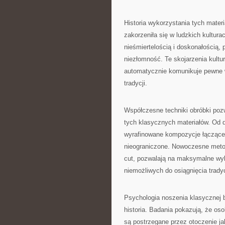
Historia wykorzystania tych materi
zakorzeniła się w ludzkich kultura
nieśmiertelością i doskonałością,
niezłomność. Te skojarzenia kultu
automatycznie komunikuje pewne w
tradycji.
Współczesne techniki obróbki poz
tych klasycznych materiałów. Od 
wyrafinowane kompozycje łączące r
nieograniczone. Nowoczesne metod
cut, pozwalają na maksymalne wyk
niemożliwych do osiągnięcia trad
Psychologia noszenia klasycznej bi
historia. Badania pokazują, że os
są postrzegane przez otoczenie ja