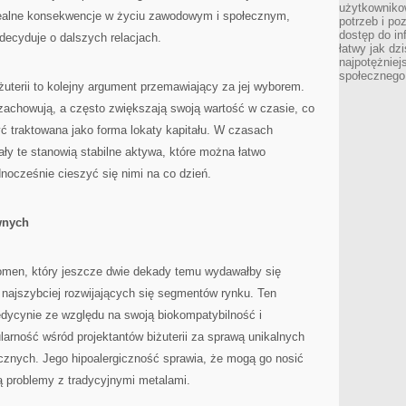
użytkowniko
realne konsekwencje w życiu zawodowym i społecznym,
potrzeb i po
dostęp do in
decyduje o dalszych relacjach.
łatwy jak dz
najpotężniej
społecznego
żuterii to kolejny argument przemawiający za jej wyborem.
 zachowują, a często zwiększają swoją wartość w czasie, co
yć traktowana jako forma lokaty kapitału. W czasach
ły te stanowią stabilne aktywa, które można łatwo
dnocześnie cieszyć się nimi na co dzień.
wnych
fenomen, który jeszcze dwie dekady temu wydawałby się
z najszybciej rozwijających się segmentów rynku. Ten
edycynie ze względu na swoją biokompatybilność i
larność wśród projektantów biżuterii za sprawą unikalnych
cznych. Jego hipoalergiczność sprawia, że mogą go nosić
ą problemy z tradycyjnymi metalami.