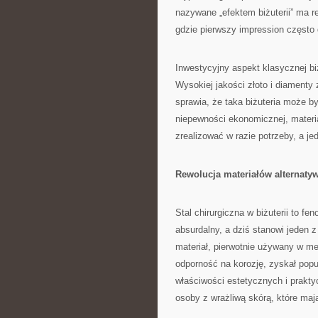
nazywane „efektem biżuterii” ma 
gdzie pierwszy impression często 
Inwestycyjny aspekt klasycznej bi
Wysokiej jakości złoto i diamenty
sprawia, że taka biżuteria może b
niepewności ekonomicznej, materia
zrealizować w razie potrzeby, a je
Rewolucja materiałów alternaty
Stal chirurgiczna w biżuterii to 
absurdalny, a dziś stanowi jeden 
materiał, pierwotnie używany w m
odporność na korozję, zyskał popu
właściwości estetycznych i prakty
osoby z wrażliwą skórą, które maj