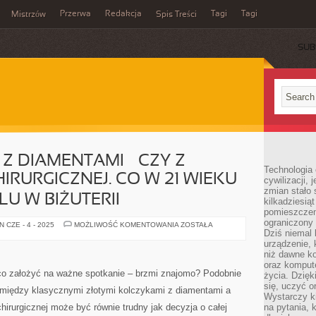
Przerwa
Redakcja
Tagi
Tagi
Mistrzów
Spis Treści
SUB
Z DIAMENTAMI – CZY Z
Technologia
IRURGICZNEJ. CO W 21 WIEKU
cywilizacji,
zmian stało
U W BIŻUTERII
kilkadziesią
pomieszczeni
ograniczony 
ZŁOTE
 CZE - 4 - 2025
MOŻLIWOŚĆ KOMENTOWANIA
ZOSTAŁA
KOLCZYKI
Dziś niemal 
Z
urządzenie,
DIAMENTAMI
niż dawne k
–
CZY
oraz kompute
Z
, co założyć na ważne spotkanie – brzmi znajomo? Podobnie
życia. Dzię
MODNEJ
się, uczyć o
STALI
ór między klasycznymi złotymi kolczykami z diamentami a
CHIRURGICZNEJ.
Wystarczy ki
CO
irurgicznej może być równie trudny jak decyzja o całej
na pytania,
W