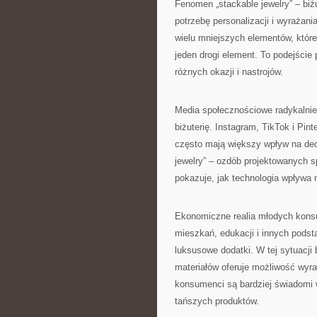
Fenomen „stackable jewelry” – biż
potrzebę personalizacji i wyrażan
wielu mniejszych elementów, któr
jeden drogi element. To podejście
różnych okazji i nastrojów.
Media społecznościowe radykalnie 
biżuterię. Instagram, TikTok i Pint
często mają większy wpływ na dec
jewelry” – ozdób projektowanych s
pokazuje, jak technologia wpływa n
Ekonomiczne realia młodych konsu
mieszkań, edukacji i innych podst
luksusowe dodatki. W tej sytuacji b
materiałów oferuje możliwość wyra
konsumenci są bardziej świadomi w
tańszych produktów.