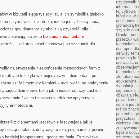
użytkownik 
informacje i
tej cyfrowej 
ałów w biżuterii sięga tysięcy lat, a ich symbolika głęboko
który dla wi
codziennym k
ch na całym świecie. Złoto kojarzone jest z boską mocą,
gromadzą tre
 podczas gdy diamenty symbolizują czystość, siłę i
szybkie dota
Dzięki temu 
rowe sprawiają, że złota
biżuteria z diamentami
przeszukiwan
artości – od stabilności finansowej po szacunek dla
technologii s
dostępne dla
serwisy tema
powstają każ
doświadczen
obserwacjam
woliły na stworzenie nieskończenie różnorodnych form z
technologia n
delikatnych kolczyków z pojedynczymi diamentami po
ale także po
edukacyjne, 
óżne szlify i rozmiary kamieni – możliwości są praktycznie
symulacje k
y cięcia diamentów, takie jak princess cut czy cushion
się bardziej
obawiają się
orzystanie światła i stworzenie efektów optycznych
prowadzić d
sensie jest 
ycyjnymi metodami.
rośnie znacze
prezentują j
przyszłości
żuterii z diamentami jest równie fascynująca jak jej
większej int
zdobywania 
oby noszące takie ozdoby często czują się bardziej pewnie i
będzie odbyw
ko bardziej kompetentne i godne zaufania. To zjawisko
sztuczna in