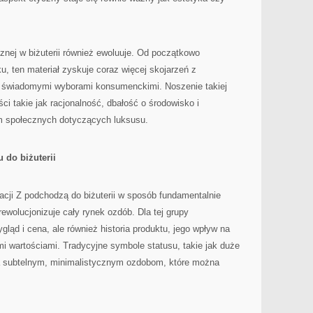
cznej w biżuterii również ewoluuje. Od początkowo
ku, ten materiał zyskuje coraz więcej skojarzeń z
i świadomymi wyborami konsumenckimi. Noszenie takiej
ci takie jak racjonalność, dbałość o środowisko i
m społecznych dotyczących luksusu.
 do biżuterii
eracji Z podchodzą do biżuterii w sposób fundamentalnie
ewolucjonizuje cały rynek ozdób. Dla tej grupy
gląd i cena, ale również historia produktu, jego wpływ na
i wartościami. Tradycyjne symbole statusu, takie jak duże
a subtelnym, minimalistycznym ozdobom, które można