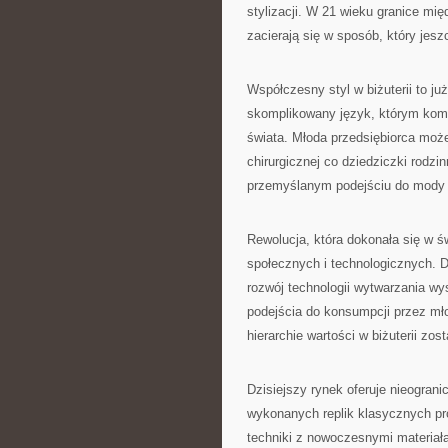
stylizacji. W 21 wieku granice mi
zacierają się w sposób, który jes
Współczesny styl w biżuterii to ju
skomplikowany język, którym kom
świata. Młoda przedsiębiorca może
chirurgicznej co dziedziczki rodz
przemyślanym podejściu do mody i
Rewolucja, która dokonała się w św
społecznych i technologicznych. 
rozwój technologii wytwarzania wy
podejścia do konsumpcji przez mło
hierarchie wartości w biżuterii zo
Dzisiejszy rynek oferuje nieogran
wykonanych replik klasycznych pro
techniki z nowoczesnymi materiała