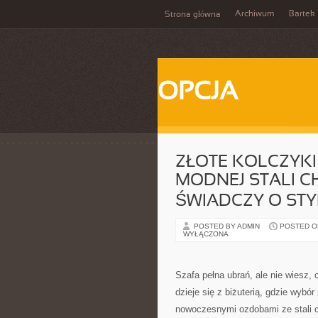
Archiwum
Bartek
Strona główna
OPCJA
ZŁOTE KOLCZYKI 
MODNEJ STALI CH
ŚWIADCZY O STYL
POSTED BY ADMIN
POSTED ON
WYŁĄCZONA
Szafa pełna ubrań, ale nie wiesz
dzieje się z biżuterią, gdzie wyb
nowoczesnymi ozdobami ze stali ch