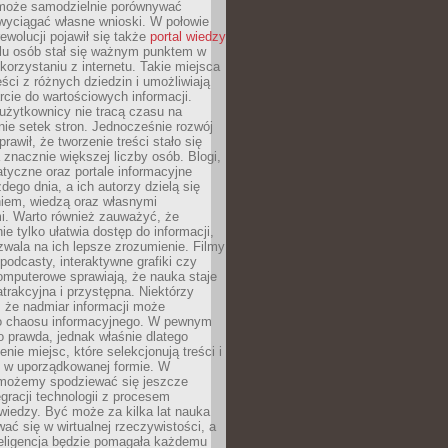
może samodzielnie porównywać
 wyciągać własne wnioski. W połowie
rewolucji pojawił się także
portal wiedzy
elu osób stał się ważnym punktem w
orzystaniu z internetu. Takie miejsca
ści z różnych dziedzin i umożliwiają
rcie do wartościowych informacji.
użytkownicy nie tracą czasu na
ie setek stron. Jednocześnie rozwój
prawił, że tworzenie treści stało się
 znacznie większej liczby osób. Blogi,
tyczne oraz portale informacyjne
dego dnia, a ich autorzy dzielą się
iem, wiedzą oraz własnymi
i. Warto również zauważyć, że
ie tylko ułatwia dostęp do informacji,
zwala na ich lepsze zrozumienie. Filmy
podcasty, interaktywne grafiki czy
omputerowe sprawiają, że nauka staje
 atrakcyjna i przystępna. Niektórzy
, że nadmiar informacji może
o chaosu informacyjnego. W pewnym
to prawda, jednak właśnie dlatego
nie miejsc, które selekcjonują treści i
e w uporządkowanej formie. W
 możemy spodziewać się jeszcze
egracji technologii z procesem
wiedzy. Być może za kilka lat nauka
ać się w wirtualnej rzeczywistości, a
teligencja będzie pomagała każdemu