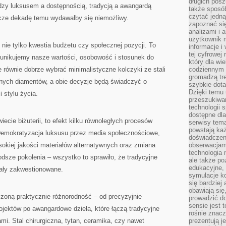
długich posz
21
ędzy luksusem a dostępnością, tradycją a awangardą
WIEKU
także sposó
ŚWIADCZY
czytać jedn
zcze dekadę temu wydawałby się niemożliwy.
O
STYLU
zapoznać się
W
analizami i 
BIŻUTERII
użytkownik 
ż nie tylko kwestia budżetu czy społecznej pozycji. To
informacje i
tej cyfrowej 
unikujemy nasze wartości, osobowość i stosunek do
który dla wi
 równie dobrze wybrać minimalistyczne kolczyki ze stali
codziennym k
gromadzą tre
innych diamentów, a obie decyzje będą świadczyć o
szybkie dota
Dzięki temu 
 stylu życia.
przeszukiwan
technologii s
dostępne dla
iecie biżuterii, to efekt kilku równoległych procesów
serwisy tema
powstają każ
Demokratyzacja luksusu przez media społecznościowe,
doświadczen
sokiej jakości materiałów alternatywnych oraz zmiana
obserwacjam
technologia n
dsze pokolenia – wszystko to sprawiło, że tradycyjne
ale także po
edukacyjne, 
stały zakwestionowane.
symulacje k
się bardziej
obawiają się
iczoną praktycznie różnorodność – od precyzyjnie
prowadzić d
sensie jest 
jektów po awangardowe dzieła, które łączą tradycyjne
rośnie znacze
mi. Stal chirurgiczna, tytan, ceramika, czy nawet
prezentują j