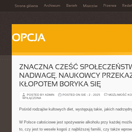
Archiwum
Bartek
Przerwa
Redak
Strona główna
Mistrzów
OPCJA
ZNACZNA CZEŚĆ SPOŁECZEŃST
NADWAGĘ. NAUKOWCY PRZEKAZU
KŁOPOTEM BORYKA SIĘ
POSTED BY ADMIN
POSTED ON SIE - 2 - 2025
MOŻLIWOŚĆ K
WYŁĄCZONA
Pośród rodzajów kultowych diet, występują takie, jakich nadrzęd
W Polsce całościowe jest spożywanie alkoholu przy każdej możli
to, czy jest to wesele kogoś z najbliższej familii, czy także wpr