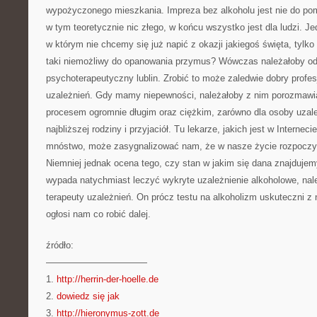
wypożyczonego mieszkania. Impreza bez alkoholu jest nie do pomy
w tym teoretycznie nic złego, w końcu wszystko jest dla ludzi. 
w którym nie chcemy się już napić z okazji jakiegoś święta, tylko
taki niemożliwy do opanowania przymus? Wówczas należałoby od
psychoterapeutyczny lublin. Zrobić to może zaledwie dobry profesj
uzależnień. Gdy mamy niepewności, należałoby z nim porozmawiać
procesem ogromnie długim oraz ciężkim, zarówno dla osoby uzależ
najbliższej rodziny i przyjaciół. Tu lekarze, jakich jest w Internec
mnóstwo, może zasygnalizować nam, że w nasze życie rozpoczyn
Niemniej jednak ocena tego, czy stan w jakim się dana znajdujemy
wypada natychmiast leczyć wykryte uzależnienie alkoholowe, nale
terapeuty uzależnień. On prócz testu na alkoholizm uskuteczni z
ogłosi nam co robić dalej.
źródło:
———————————
1.
http://herrin-der-hoelle.de
2.
dowiedz się jak
3.
http://hieronymus-zott.de