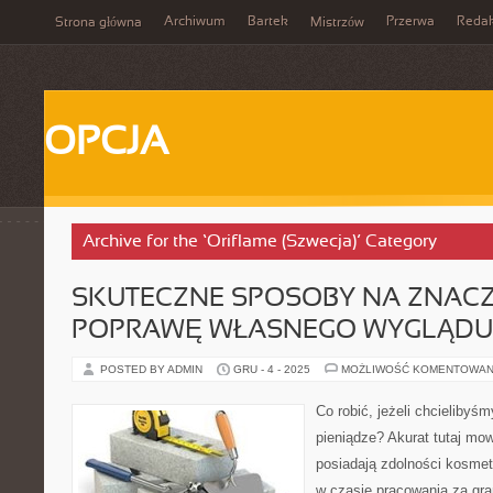
Archiwum
Bartek
Przerwa
Redak
Strona główna
Mistrzów
OPCJA
Archive for the ‘Oriflame (Szwecja)’ Category
SKUTECZNE SPOSOBY NA ZNAC
POPRAWĘ WŁASNEGO WYGLĄDU
POSTED BY ADMIN
GRU - 4 - 2025
MOŻLIWOŚĆ KOMENTOWAN
Co robić, jeżeli chcieliby
pieniądze? Akurat tutaj mow
posiadają zdolności kosme
w czasie pracowania za gra