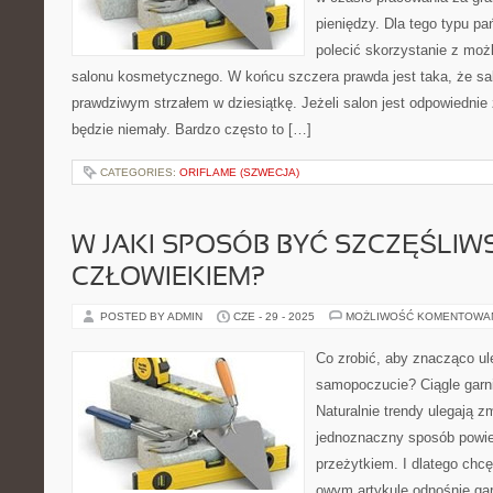
pieniędzy. Dla tego typu p
polecić skorzystanie z moż
salonu kosmetycznego. W końcu szczera prawda jest taka, że sa
prawdziwym strzałem w dziesiątkę. Jeżeli salon jest odpowiednie
będzie niemały. Bardzo często to […]
CATEGORIES:
ORIFLAME (SZWECJA)
W JAKI SPOSÓB BYĆ SZCZĘŚLI
CZŁOWIEKIEM?
POSTED BY ADMIN
CZE - 29 - 2025
MOŻLIWOŚĆ KOMENTOWA
Co zrobić, aby znacząco u
samopoczucie? Ciągle garni
Naturalnie trendy ulegają zm
jednoznaczny sposób powied
przeżytkiem. I dlatego chcę
owym artykule odnośnie gar