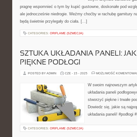
pragnę wspomnieć o tym by kupić gustowne, doskonałe pod wzgl
ale jednocześnie niedrogie. Weźmy choćby w rachubę garnitury na 
będą świetnie przylegały do ciała. […]
CATEGORIES:
ORIFLAME (SZWECJA)
SZTUKA UKŁADANIA PANELI: JA
PIĘKNE PODŁOGI
POSTED BY ADMIN
CZE - 15 - 2025
MOŻLIWOŚĆ KOMENTOWA
W swoim najnowszym artyk
układania paneli podłogowy
stworzyć piękne i trwałe p
Dowiedz się, jakie są najpop
układania paneli! #podłogi 
CATEGORIES:
ORIFLAME (SZWECJA)