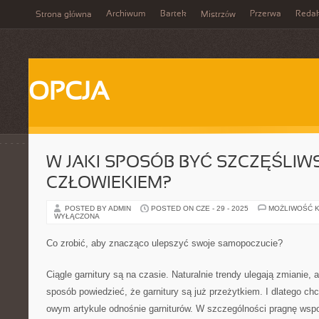
Archiwum
Bartek
Przerwa
Redak
Strona główna
Mistrzów
OPCJA
W JAKI SPOSÓB BYĆ SZCZĘŚLI
CZŁOWIEKIEM?
POSTED BY ADMIN
POSTED ON CZE - 29 - 2025
MOŻLIWOŚĆ 
WYŁĄCZONA
Co zrobić, aby znacząco ulepszyć swoje samopoczucie?
Ciągle garnitury są na czasie. Naturalnie trendy ulegają zmianie,
sposób powiedzieć, że garnitury są już przeżytkiem. I dlatego ch
owym artykule odnośnie garniturów. W szczególności pragnę wsp