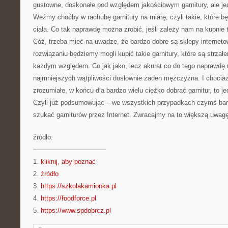
gustowne, doskonałe pod względem jakościowym garnitury, ale je
Weźmy choćby w rachubę garnitury na miarę, czyli takie, które bę
ciała. Co tak naprawdę można zrobić, jeśli zależy nam na kupnie 
Cóż, trzeba mieć na uwadze, że bardzo dobre są sklepy internet
rozwiązaniu będziemy mogli kupić takie garnitury, które są strzał
każdym względem. Co jak jako, lecz akurat co do tego naprawdę
najmniejszych wątpliwości dosłownie żaden mężczyzna. I choci
zrozumiałe, w końcu dla bardzo wielu ciężko dobrać garnitur, to j
Czyli już podsumowując – we wszystkich przypadkach czymś bar
szukać garniturów przez Internet. Zwracajmy na to większą uwagę
źródło:
———————————
1.
kliknij, aby poznać
2.
źródło
3.
https://szkolakamionka.pl
4.
https://foodforce.pl
5.
https://www.spdobrcz.pl