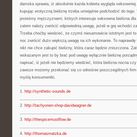
damska sprawia, iż absolutnie każda kobieta wygląda seksowniej.
kupując erotyczną bieliznę trzeba umiejętnie podchodzić do tego.
jesteśmy mężczyznami, których interesuje seksowna bielizna dla
zatem należy zwrócić odpowiednią uwagę, jeżeli w grę wchodzi za
Trzeba choćby wiedzieć, że czymś niesamowicie istotnym jest to 
noc zwrócić dużo większą uwagę na ich wykonanie. To naprawdę
nikt nie chce zakupić bielizny, która zaraz będzie zniszczona. 
wskazanym jest to by brać pod uwagę wyłącznie bieliznę porządn
napisać, iż jeżeli nie będziemy wiedzieć, która bielizna nocna czy
zawsze możemy przekonać się co odnośnie poszczególnych firm 
myślą konsumentki.
1.
http://synthetic-sounds.de
2.
http://tachyonen-shop-davidwagner.de
3.
http://thespicemustflow.de
4.
http://thomasmatzka.de