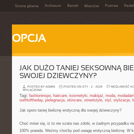
Archiwum
Bartek
Przerwa
Redak
Strona główna
Mistrzów
OPCJA
JAK DUŻO TANIEJ SEKSOWNĄ BIE
SWOJEJ DZIEWCZYNY?
POSTED BY ADMIN
POSTED ON STY - 2 - 2026
MOŻLIWOŚĆ K
WYŁĄCZONA
Tagi:
fashioninspo
,
haircare
,
kosmetyki
,
makijaż
,
moda
,
modadam
outfitoftheday
,
pielegnacja
,
skincare
,
streetstyle
,
styl
,
stylizacje
,
t
Jak sporo taniej bieliznę erotyczną dla swojej dziewczyny?
Choć mówi się, iż to nie szata nas zdobi, w żadnym przypadku ni
100% prawda. Weźmy choćby pod uwagę erotyczną bieliznę. W ko