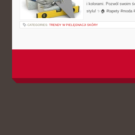
i kolorami. Pozwól swoim 
stylu! ✨🏠 #tapety #moda 
CATEGORIES:
TRENDY W PIELĘGNACJI SKÓRY