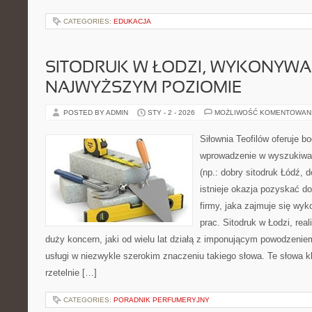
CATEGORIES:
EDUKACJA
SITODRUK W ŁODZI, WYKONYWA
NAJWYŻSZYM POZIOMIE
POSTED BY ADMIN
STY - 2 - 2026
MOŻLIWOŚĆ KOMENTOWAN
Siłownia Teofilów oferuje b
wprowadzenie w wyszukiwa
(np.: dobry sitodruk Łódź, 
istnieje okazja pozyskać d
firmy, jaka zajmuje się wy
prac. Sitodruk w Łodzi, rea
duży koncern, jaki od wielu lat działą z imponującym powodzeniem
usługi w niezwykle szerokim znaczeniu takiego słowa. Te słowa k
rzetelnie […]
CATEGORIES:
PORADNIK PERFUMERYJNY