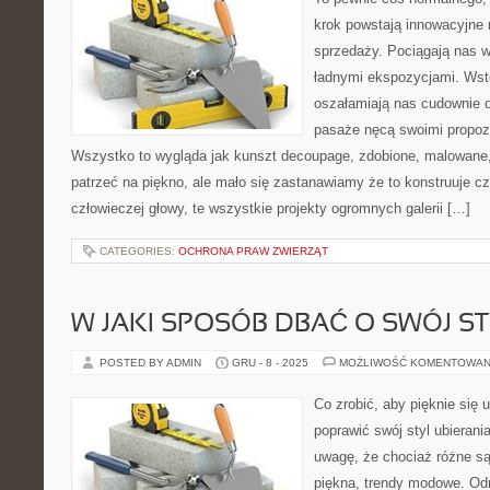
krok powstają innowacyjne m
sprzedaży. Pociągają nas 
ładnymi ekspozycjami. Wst
oszałamiają nas cudownie 
pasaże nęcą swoimi propozy
Wszystko to wygląda jak kunszt decoupage, zdobione, malowan
patrzeć na piękno, ale mało się zastanawiamy że to konstruuje czł
człowieczej głowy, te wszystkie projekty ogromnych galerii […]
CATEGORIES:
OCHRONA PRAW ZWIERZĄT
W JAKI SPOSÓB DBAĆ O SWÓJ ST
POSTED BY ADMIN
GRU - 8 - 2025
MOŻLIWOŚĆ KOMENTOWAN
Co zrobić, aby pięknie się 
poprawić swój styl ubieran
uwagę, że chociaż różne są 
piękna, trendy modowe. Od