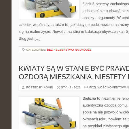
śledzić procesy zachodzące
jednocześnie budować nieza
analizy i argumenty. W cen
członek wspólnoty, a także to, jak decyzje podejmowane na różn
się na realne życie. Nowości na stronie Edukacja obywatelska i 
Blog jest […]
CATEGORIES:
BEZPIECZEŃSTWO NA DRODZE
KWIATY SĄ W STANIE BYĆ PRAW
OZDOBĄ MIESZKANIA. NIESTETY
POSTED BY ADMIN
STY - 2 - 2026
MOŻLIWOŚĆ KOMENTOWAN
Bielizna to niezmiernie fe
autentyczną ozdobą domu. 
sobie na nie pozwolić w głó
okresach roku, bowiem są 
na przykład z własnego ogró