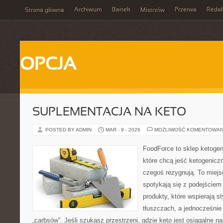
Archiwum
Bartek
Przerwa
Redak
Strona główna
Mistrzów
OPCJA
SUPLEMENTACJA NA KETO
POSTED BY ADMIN
MAR - 9 - 2026
MOŻLIWOŚĆ KOMENTOWAN
FoodForce to sklep ketogen
które chcą jeść ketogeniczn
czegoś rezygnują. To miejs
spotykają się z podejściem
produkty, które wspierają st
tłuszczach, a jednocześnie
„carbsów”. Jeśli szukasz przestrzeni, gdzie keto jest osiągalne na