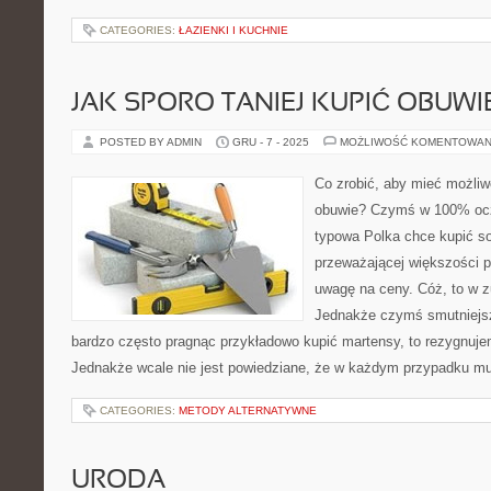
CATEGORIES:
ŁAZIENKI I KUCHNIE
JAK SPORO TANIEJ KUPIĆ OBUWI
POSTED BY ADMIN
GRU - 7 - 2025
MOŻLIWOŚĆ KOMENTOWAN
Co zrobić, aby mieć możliw
obuwie? Czymś w 100% oczy
typowa Polka chce kupić sob
przeważającej większości 
uwagę na ceny. Cóż, to w z
Jednakże czymś smutniejszy
bardzo często pragnąc przykładowo kupić martensy, to rezygnuj
Jednakże wcale nie jest powiedziane, że w każdym przypadku m
CATEGORIES:
METODY ALTERNATYWNE
URODA