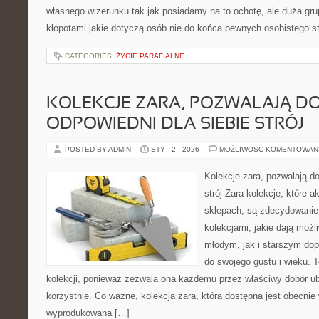
własnego wizerunku tak jak posiadamy na to ochotę, ale duża gru
kłopotami jakie dotyczą osób nie do końca pewnych osobistego st
CATEGORIES:
ŻYCIE PARAFIALNE
KOLEKCJE ZARA, POZWALAJĄ D
ODPOWIEDNI DLA SIEBIE STRÓJ
POSTED BY ADMIN
STY - 2 - 2026
MOŻLIWOŚĆ KOMENTOWAN
Kolekcje zara, pozwalają do
strój Zara kolekcje, które a
sklepach, są zdecydowanie
kolekcjami, jakie dają mo
młodym, jak i starszym do
do swojego gustu i wieku. T
kolekcji, ponieważ zezwala ona każdemu przez właściwy dobór ubr
korzystnie. Co ważne, kolekcja zara, która dostępna jest obecnie 
wyprodukowana […]