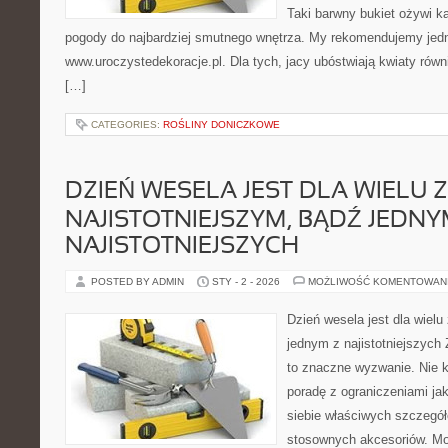
Taki barwny bukiet ożywi k
pogody do najbardziej smutnego wnętrza. My rekomendujemy jed
www.uroczystedekoracje.pl. Dla tych, jacy ubóstwiają kwiaty równi
[…]
CATEGORIES:
ROŚLINY DONICZKOWE
DZIEŃ WESELA JEST DLA WIELU 
NAJISTOTNIEJSZYM, BĄDŹ JEDNY
NAJISTOTNIEJSZYCH
POSTED BY ADMIN
STY - 2 - 2026
MOŻLIWOŚĆ KOMENTOWAN
Dzień wesela jest dla wiel
jednym z najistotniejszych
to znaczne wyzwanie. Nie 
poradę z ograniczeniami jak
siebie właściwych szczegółó
stosownych akcesoriów. Mo