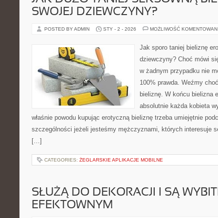
SWOJEJ DZIEWCZYNY?
POSTED BY ADMIN
STY - 2 - 2026
MOŻLIWOŚĆ KOMENTOWAN
Jak sporo taniej bieliznę er
dziewczyny? Choć mówi się,
w żadnym przypadku nie mo
100% prawda. Weźmy choć
bieliznę. W końcu bielizna
absolutnie każda kobieta wy
właśnie powodu kupując erotyczną bieliznę trzeba umiejętnie pod
szczególności jeżeli jesteśmy mężczyznami, których interesuje s
[…]
CATEGORIES:
ŻEGLARSKIE APLIKACJE MOBILNE
SŁUŻĄ DO DEKORACJI I SĄ WYBIT
EFEKTOWNYM