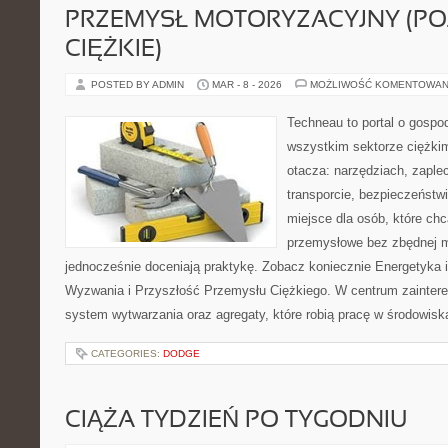
PRZEMYSŁ MOTORYZACYJNY (PO
CIĘŻKIE)
POSTED BY ADMIN
MAR - 8 - 2026
MOŻLIWOŚĆ KOMENTOWAN
Techneau to portal o gospo
wszystkim sektorze ciężkim
otacza: narzędziach, zaple
transporcie, bezpieczeństwie
miejsce dla osób, które ch
przemysłowe bez zbędnej m
jednocześnie doceniają praktykę. Zobacz koniecznie Energetyka 
Wyzwania i Przyszłość Przemysłu Ciężkiego. W centrum zaintere
system wytwarzania oraz agregaty, które robią pracę w środowis
CATEGORIES:
DODGE
CIĄŻA TYDZIEŃ PO TYGODNIU