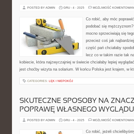
POSTED BY ADMIN
GRU - 4 - 2025
MOŻLIWOŚĆ KOMENTOWAN
Co robić, aby móc poprawić
podobać się mężczyznom? 
mocno sprzeciwiają się tego
przecież coś jak najbardzie
część pań chciałaby spodo
lecz co w takim razie tak n
kobiecie, która najzwyczajniej w świecie chciałaby lepiej wyglą
jest choćby wizyta na solarium. W końcu Polska jest krajem, w k
CATEGORIES:
LĘK I NIEPOKÓJ
SKUTECZNE SPOSOBY NA ZNAC
POPRAWĘ WŁASNEGO WYGLĄDU
POSTED BY ADMIN
GRU - 4 - 2025
MOŻLIWOŚĆ KOMENTOWAN
Co robić, jeżeli chcieliby