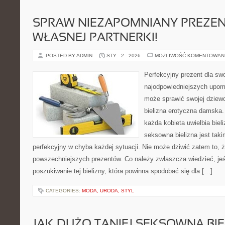
SPRAW NIEZAPOMNIANY PREZEN
WŁASNEJ PARTNERKI!
POSTED BY ADMIN
STY - 2 - 2026
MOŻLIWOŚĆ KOMENTOWAN
Perfekcyjny prezent dla sw
najodpowiedniejszych upo
może sprawić swojej dziewc
bielizna erotyczna damska
każda kobieta uwielbia biel
seksowna bielizna jest taki
perfekcyjny w chyba każdej sytuacji. Nie może dziwić zatem to, ż
powszechniejszych prezentów. Co należy zwłaszcza wiedzieć, jeś
poszukiwanie tej bielizny, która powinna spodobać się dla […]
CATEGORIES:
MODA, URODA, STYL
JAK DUŻO TANIEJ SEKSOWNĄ BIE