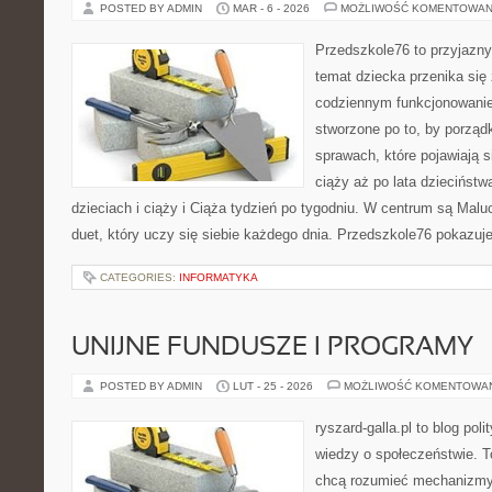
POSTED BY ADMIN
MAR - 6 - 2026
MOŻLIWOŚĆ KOMENTOWAN
Przedszkole76 to przyjazny 
temat dziecka przenika się
codziennym funkcjonowani
stworzone po to, by porząd
sprawach, które pojawiają s
ciąży aż po lata dzieciństw
dzieciach i ciąży i Ciąża tydzień po tygodniu. W centrum są Malu
duet, który uczy się siebie każdego dnia. Przedszkole76 pokazuj
CATEGORIES:
INFORMATYKA
UNIJNE FUNDUSZE I PROGRAMY
POSTED BY ADMIN
LUT - 25 - 2026
MOŻLIWOŚĆ KOMENTOWA
ryszard-galla.pl to blog pol
wiedzy o społeczeństwie. To
chcą rozumieć mechanizmy 