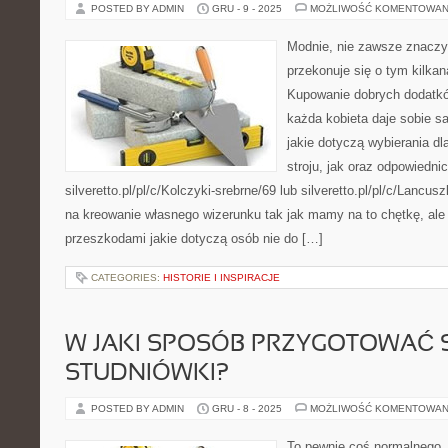
POSTED BY ADMIN
GRU - 9 - 2025
MOŻLIWOŚĆ KOMENTOWAN
Modnie, nie zawsze znaczy
przekonuje się o tym kilka
Kupowanie dobrych dodatkó
każda kobieta daje sobie s
jakie dotyczą wybierania dl
stroju, jak oraz odpowiedni
silveretto.pl/pl/c/Kolczyki-srebrne/69 lub silveretto.pl/pl/c/Lancu
na kreowanie własnego wizerunku tak jak mamy na to chętkę, ale 
przeszkodami jakie dotyczą osób nie do […]
CATEGORIES:
HISTORIE I INSPIRACJE
W JAKI SPOSÓB PRZYGOTOWAĆ S
STUDNIÓWKI?
POSTED BY ADMIN
GRU - 8 - 2025
MOŻLIWOŚĆ KOMENTOWAN
To pewnie coś normalnego,