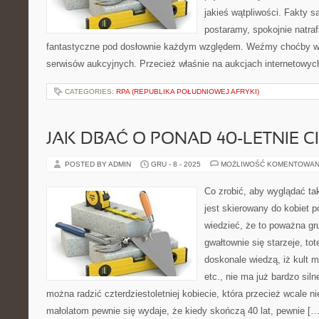
jakieś wątpliwości. Fakty są
postaramy, spokojnie natraf
fantastyczne pod dosłownie każdym względem. Weźmy choćby w 
serwisów aukcyjnych. Przecież właśnie na aukcjach internetowyc
CATEGORIES:
RPA (REPUBLIKA POŁUDNIOWEJ AFRYKI)
JAK DBAĆ O PONAD 40-LETNIE C
POSTED BY ADMIN
GRU - 8 - 2025
MOŻLIWOŚĆ KOMENTOWAN
Co zrobić, aby wyglądać ta
jest skierowany do kobiet p
wiedzieć, że to poważna gr
gwałtownie się starzeje, t
doskonale wiedzą, iż kult 
etc., nie ma już bardzo sil
można radzić czterdziestoletniej kobiecie, która przecież wcale ni
małolatom pewnie się wydaje, że kiedy skończą 40 lat, pewnie […