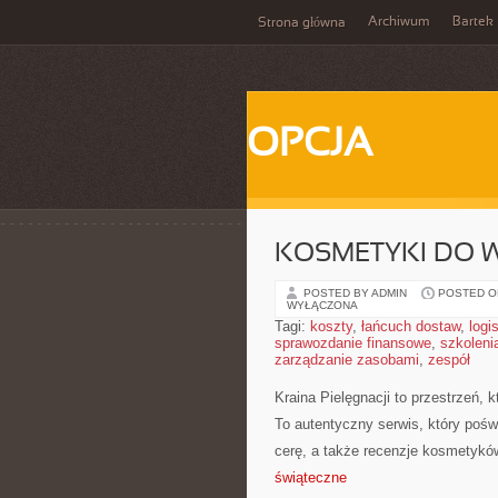
Archiwum
Bartek
Strona główna
OPCJA
KOSMETYKI DO W
POSTED BY ADMIN
POSTED ON
WYŁĄCZONA
Tagi:
koszty
,
łańcuch dostaw
,
logi
sprawozdanie finansowe
,
szkoleni
zarządzanie zasobami
,
zespół
Kraina Pielęgnacji to przestrzeń,
To autentyczny serwis, który poświ
cerę, a także recenzje kosmetykó
świąteczne