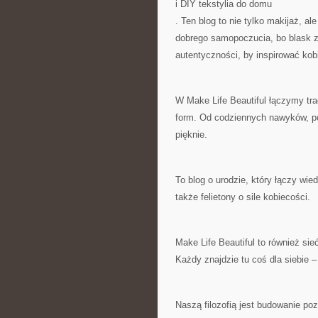
i DIY tekstylia do domu
. Ten blog to nie tylko makijaż, al
dobrego samopoczucia, bo blask z
autentyczności, by inspirować kob
W Make Life Beautiful łączymy tr
form. Od codziennych nawyków, p
pięknie.
To blog o urodzie, który łączy wied
także felietony o sile kobiecości.
Make Life Beautiful to również sie
Każdy znajdzie tu coś dla siebie 
Naszą filozofią jest budowanie po