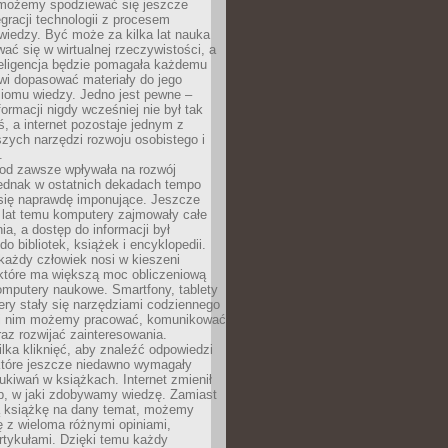
 możemy spodziewać się jeszcze
egracji technologii z procesem
wiedzy. Być może za kilka lat nauka
ać się w wirtualnej rzeczywistości, a
teligencja będzie pomagała każdemu
wi dopasować materiały do jego
ziomu wiedzy. Jedno jest pewne –
formacji nigdy wcześniej nie był tak
iś, a internet pozostaje jednym z
szych narzędzi rozwoju osobistego i
.
 od zawsze wpływała na rozwój
 jednak w ostatnich dekadach tempo
 się naprawdę imponujące. Jeszcze
t lat temu komputery zajmowały całe
a, a dostęp do informacji był
do bibliotek, książek i encyklopedii.
każdy człowiek nosi w kieszeni
 które ma większą moc obliczeniową
omputery naukowe. Smartfony, tablety
ry stały się narzędziami codziennego
ki nim możemy pracować, komunikować
raz rozwijać zainteresowania.
lka kliknięć, aby znaleźć odpowiedzi
 które jeszcze niedawno wymagały
ukiwań w książkach. Internet zmienił
b, w jaki zdobywamy wiedzę. Zamiast
ą książkę na dany temat, możemy
 z wieloma różnymi opiniami,
artykułami. Dzięki temu każdy