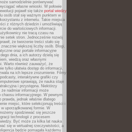
może samodzielnie porównywać
 wyciągać własne wnioski. W połowie
rewolucji pojawił się także
portal wiedzy
elu osób stał się ważnym punktem w
orzystaniu z internetu. Takie miejsca
ści z różnych dziedzin i umożliwiają
rcie do wartościowych informacji.
użytkownicy nie tracą czasu na
ie setek stron. Jednocześnie rozwój
prawił, że tworzenie treści stało się
 znacznie większej liczby osób. Blogi,
tyczne oraz portale informacyjne
dego dnia, a ich autorzy dzielą się
iem, wiedzą oraz własnymi
i. Warto również zauważyć, że
ie tylko ułatwia dostęp do informacji,
zwala na ich lepsze zrozumienie. Filmy
podcasty, interaktywne grafiki czy
omputerowe sprawiają, że nauka staje
 atrakcyjna i przystępna. Niektórzy
, że nadmiar informacji może
o chaosu informacyjnego. W pewnym
to prawda, jednak właśnie dlatego
nie miejsc, które selekcjonują treści i
e w uporządkowanej formie. W
 możemy spodziewać się jeszcze
egracji technologii z procesem
wiedzy. Być może za kilka lat nauka
ać się w wirtualnej rzeczywistości, a
teligencja będzie pomagała każdemu