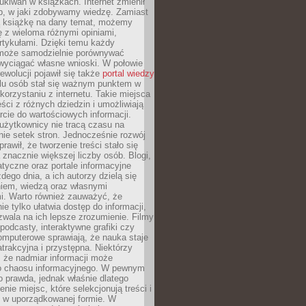
ukiwań w książkach. Internet zmienił
b, w jaki zdobywamy wiedzę. Zamiast
ą książkę na dany temat, możemy
 z wieloma różnymi opiniami,
artykułami. Dzięki temu każdy
może samodzielnie porównywać
 wyciągać własne wnioski. W połowie
rewolucji pojawił się także
portal wiedzy
elu osób stał się ważnym punktem w
orzystaniu z internetu. Takie miejsca
ści z różnych dziedzin i umożliwiają
rcie do wartościowych informacji.
użytkownicy nie tracą czasu na
ie setek stron. Jednocześnie rozwój
prawił, że tworzenie treści stało się
 znacznie większej liczby osób. Blogi,
tyczne oraz portale informacyjne
dego dnia, a ich autorzy dzielą się
iem, wiedzą oraz własnymi
i. Warto również zauważyć, że
ie tylko ułatwia dostęp do informacji,
zwala na ich lepsze zrozumienie. Filmy
podcasty, interaktywne grafiki czy
omputerowe sprawiają, że nauka staje
 atrakcyjna i przystępna. Niektórzy
, że nadmiar informacji może
o chaosu informacyjnego. W pewnym
to prawda, jednak właśnie dlatego
nie miejsc, które selekcjonują treści i
e w uporządkowanej formie. W