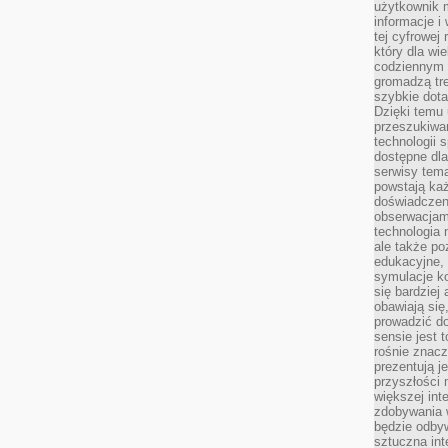
użytkownik 
informacje i
tej cyfrowej 
który dla wi
codziennym k
gromadzą tre
szybkie dota
Dzięki temu 
przeszukiwan
technologii s
dostępne dla
serwisy tema
powstają każ
doświadczen
obserwacjam
technologia n
ale także po
edukacyjne, 
symulacje k
się bardziej
obawiają się
prowadzić d
sensie jest 
rośnie znacze
prezentują j
przyszłości
większej int
zdobywania 
będzie odbyw
sztuczna in