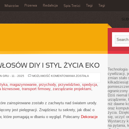
Przerwa
Redakcja
Tagi
Tagi
Mistrzów
Spis Treści
SUB
ŁOSÓW DIY I STYL ŻYCIA EKO
Technologia
cywilizacji,
KOSMETYKI
 GRU - 11 - 2025
MOŻLIWOŚĆ KOMENTOWANIA
ZOSTAŁA
zmian stało
DO
kilkadziesią
WŁOSÓW
styka
,
magazynowanie
,
przychody
,
przywództwo
,
spedycja
,
DIY
pomieszczeni
a biznesowe
,
transport firmowy
,
zarządzanie projektami
I
,
ograniczony 
STYL
ŻYCIA
Dziś niemal 
EKO
urządzenie,
 które zainspirowane zostało z zachwytu nad światem urody.
niż dawne k
oraz kompute
ęcony jest pielęgnacji. Znajdziesz tu sekrety, jak dbać o
życia. Dzię
w, które pomagają w dbaniu o wygląd. Polecamy
Dekoracje
się, uczyć o
Wystarczy ki
na pytania,