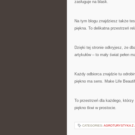
zasługuje na blask.
Na tym blogu znajdziesz także tes
piękna. To delikatna przestrzeń r
Dzięki tej stronie odkryjesz, że db
artykułów – to mały świat pełen ma
Każdy odbiorca znajdzie tu odrobin
piękno ma sens. Make Life Beautifu
To przestrzeń dla każdego, którzy
piękno tkwi w prostocie.
CATEGORIES:
AGROTURYSTYKA Z 