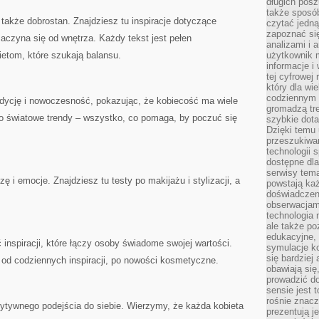
długich posz
także sposó
e także dobrostan. Znajdziesz tu inspiracje dotyczące
czytać jedn
zapoznać się
aczyna się od wnętrza. Każdy tekst jest pełen
analizami i 
ietom, które szukają balansu.
użytkownik 
informacje i
tej cyfrowej 
który dla wi
codziennym k
adycję i nowoczesność, pokazując, że kobiecość ma wiele
gromadzą tre
o światowe trendy – wszystko, co pomaga, by poczuć się
szybkie dota
Dzięki temu 
przeszukiwan
technologii s
dostępne dla
serwisy tema
zę i emocje. Znajdziesz tu testy po makijażu i stylizacji, a
powstają każ
doświadczen
obserwacjam
technologia n
ale także po
edukacyjne, 
ć inspiracji, które łączy osoby świadome swojej wartości.
symulacje k
się bardziej
– od codziennych inspiracji, po nowości kosmetyczne.
obawiają się
prowadzić d
sensie jest 
rośnie znacze
zytywnego podejścia do siebie. Wierzymy, że każda kobieta
prezentują j