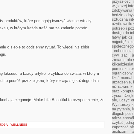
przyszłości
większej int
zdobywania 
będzie odbyw
sztuczna in
ty produktów, które pomagają tworzyć własne rytuały
użytkowniko
elaksu, w którym każda treść ma za zadanie pomóc.
potrzeb i po
dostęp do in
łatwy jak dz
najpotężniej
społecznego
anie o siebie to codzienny rytuał. To więcej niż zbiór
Technologia
gii.
cywilizacji,
zmian stało
kilkadziesią
pomieszczeni
ograniczony 
ę luksusu, a każdy artykuł przybliża do świata, w którym
Dziś niemal 
l to podróż przez piękno, który rozwija się każdego dnia.
urządzenie,
niż dawne k
oraz kompute
życia. Dzię
 kochają elegancję. Make Life Beautiful to przypomnienie, że
się, uczyć o
Wystarczy ki
na pytania,
długich posz
także sposó
czytać jedn
JOGĄ I WELLNESS
zapoznać się
analizami i 