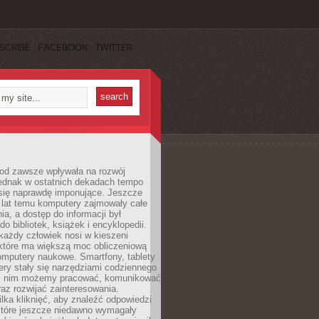
SCRIBE
FACEBOOK
TWITTER
 od zawsze wpływała na rozwój
 jednak w ostatnich dekadach tempo
 się naprawdę imponujące. Jeszcze
t lat temu komputery zajmowały całe
a, a dostęp do informacji był
do bibliotek, książek i encyklopedii.
każdy człowiek nosi w kieszeni
 które ma większą moc obliczeniową
omputery naukowe. Smartfony, tablety
ry stały się narzędziami codziennego
ki nim możemy pracować, komunikować
raz rozwijać zainteresowania.
lka kliknięć, aby znaleźć odpowiedzi
 które jeszcze niedawno wymagały