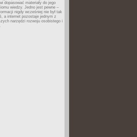
wi dopasować materiały do jego
ziomu wiedzy. Jedno jest pewne –
formacji nigdy wcześniej nie był tak
iś, a internet pozostaje jednym z
szych narzędzi rozwoju osobistego i
.