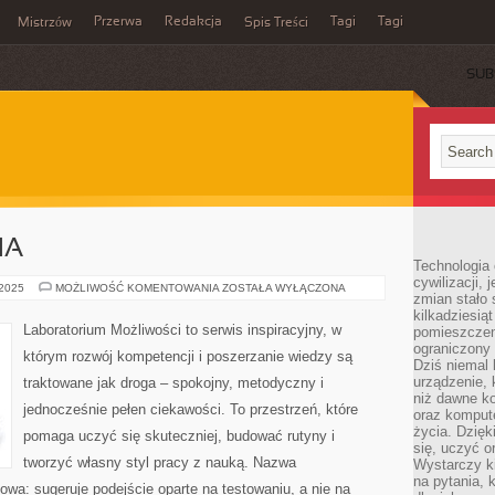
Przerwa
Redakcja
Tagi
Tagi
Mistrzów
Spis Treści
SUB
IA
Technologia
cywilizacji,
WIELKIE
 2025
MOŻLIWOŚĆ KOMENTOWANIA
ZOSTAŁA WYŁĄCZONA
zmian stało
ODKRYCIA
kilkadziesią
Laboratorium Możliwości to serwis inspiracyjny, w
pomieszczeni
ograniczony 
którym rozwój kompetencji i poszerzanie wiedzy są
Dziś niemal 
urządzenie,
traktowane jak droga – spokojny, metodyczny i
niż dawne k
jednocześnie pełen ciekawości. To przestrzeń, które
oraz kompute
życia. Dzię
pomaga uczyć się skuteczniej, budować rutyny i
się, uczyć o
tworzyć własny styl pracy z nauką. Nazwa
Wystarczy ki
na pytania,
kowa: sugeruje podejście oparte na testowaniu, a nie na