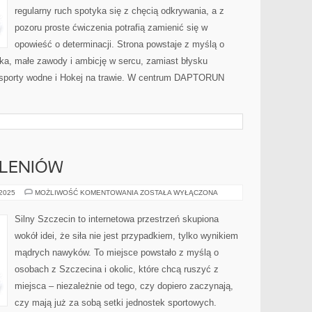
regularny ruch spotyka się z chęcią odkrywania, a z
pozoru proste ćwiczenia potrafią zamienić się w
opowieść o determinacji. Strona powstaje z myślą o
iska, małe zawody i ambicję w sercu, zamiast błysku
i sporty wodne i Hokej na trawie. W centrum DAPTORUN
OLENIÓW
SZCZECINEK
 2025
MOŻLIWOŚĆ KOMENTOWANIA
ZOSTAŁA WYŁĄCZONA
I
GOLENIÓW
Silny Szczecin to internetowa przestrzeń skupiona
wokół idei, że siła nie jest przypadkiem, tylko wynikiem
mądrych nawyków. To miejsce powstało z myślą o
osobach z Szczecina i okolic, które chcą ruszyć z
miejsca – niezależnie od tego, czy dopiero zaczynają,
czy mają już za sobą setki jednostek sportowych.