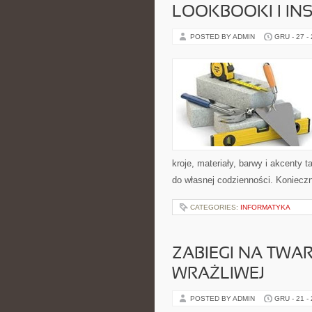
LOOKBOOKI I INS
POSTED BY ADMIN
GRU - 27 -
kroje, materiały, barwy i akcenty
do własnej codzienności. Koniecz
CATEGORIES:
INFORMATYKA
ZABIEGI NA TWAR
WRAŻLIWEJ
POSTED BY ADMIN
GRU - 21 -