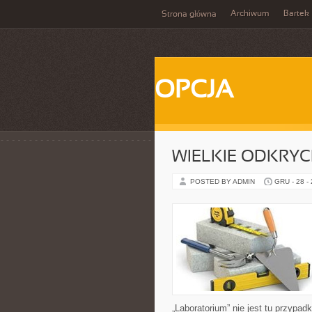
Archiwum
Bartek
Strona główna
OPCJA
WIELKIE ODKRYC
POSTED BY ADMIN
GRU - 28 -
„Laboratorium” nie jest tu przypad