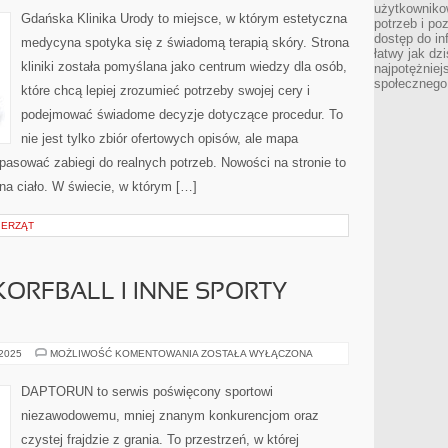
TWARZ
użytkowniko
I
Gdańska Klinika Urody to miejsce, w którym estetyczna
potrzeb i po
PIELĘGNACJA
SKÓRY
dostęp do in
medycyna spotyka się z świadomą terapią skóry. Strona
WRAŻLIWEJ
łatwy jak dz
kliniki została pomyślana jako centrum wiedzy dla osób,
najpotężniej
społecznego
które chcą lepiej zrozumieć potrzeby swojej cery i
podejmować świadome decyzje dotyczące procedur. To
nie jest tylko zbiór ofertowych opisów, ale mapa
dopasować zabiegi do realnych potrzeb. Nowości na stronie to
 na ciało. W świecie, w którym […]
IERZĄT
ORFBALL I INNE SPORTY
KOSZYKÓWKA
 2025
MOŻLIWOŚĆ KOMENTOWANIA
ZOSTAŁA WYŁĄCZONA
I
KORFBALL
I
DAPTORUN to serwis poświęcony sportowi
INNE
SPORTY
niezawodowemu, mniej znanym konkurencjom oraz
MIESZANE
czystej frajdzie z grania. To przestrzeń, w której