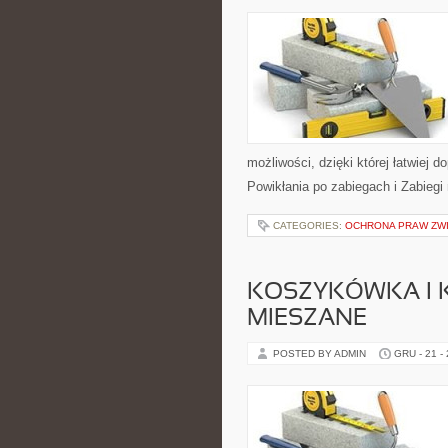
możliwości, dzięki której łatwiej 
Powikłania po zabiegach i Zabiegi
CATEGORIES:
OCHRONA PRAW ZW
KOSZYKÓWKA I K
MIESZANE
POSTED BY ADMIN
GRU - 21 -