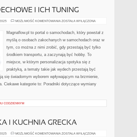
CHOWE I ICH TUNING
KOLEKTORY
 2025
MOŻLIWOŚĆ KOMENTOWANIA
ZOSTAŁA WYŁĄCZONA
WYDECHOWE
I
ICH
Magnaflow.pl to portal o samochodach, który powstał z
TUNING
myślą o osobach zakochanych w samochodach oraz w
tym, co można z nimi zrobić, gdy przestają być tylko
środkiem transportu, a zaczynają być hobby. To
miejsce, w którym personalizacja spotyka się z
praktyką, a tematy takie jak wydech przestają być
ją się świadomym wyborem wpływającym na brzmienie,
a. Ciekawe kategorie to: Poradniki dotyczące wymiany
IU CODZIENNYM
A I KUCHNIA GRECKA
KUCHNIA
 2025
MOŻLIWOŚĆ KOMENTOWANIA
ZOSTAŁA WYŁĄCZONA
TURECKA