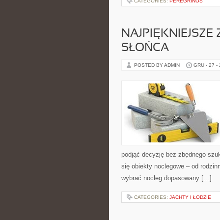
CATEGORIES:
PEREGRINOS
NAJPIĘKNIEJSZE
SŁOŃCA
POSTED BY ADMIN
GRU - 27 -
podjąć decyzję bez zbędnego szuk
się obiekty noclegowe – od rodzi
wybrać nocleg dopasowany […]
CATEGORIES:
JACHTY I ŁODZIE