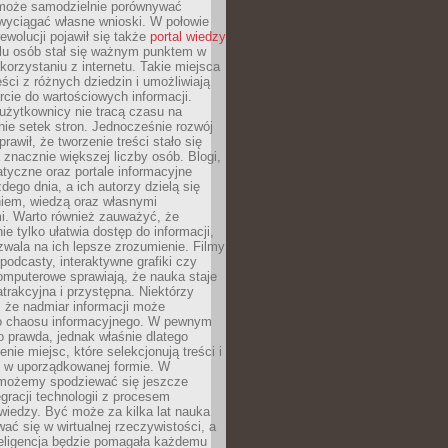
może samodzielnie porównywać
 wyciągać własne wnioski. W połowie
rewolucji pojawił się także
portal wiedzy
elu osób stał się ważnym punktem w
orzystaniu z internetu. Takie miejsca
ści z różnych dziedzin i umożliwiają
rcie do wartościowych informacji.
użytkownicy nie tracą czasu na
ie setek stron. Jednocześnie rozwój
prawił, że tworzenie treści stało się
 znacznie większej liczby osób. Blogi,
tyczne oraz portale informacyjne
dego dnia, a ich autorzy dzielą się
iem, wiedzą oraz własnymi
i. Warto również zauważyć, że
ie tylko ułatwia dostęp do informacji,
zwala na ich lepsze zrozumienie. Filmy
podcasty, interaktywne grafiki czy
omputerowe sprawiają, że nauka staje
 atrakcyjna i przystępna. Niektórzy
, że nadmiar informacji może
o chaosu informacyjnego. W pewnym
to prawda, jednak właśnie dlatego
nie miejsc, które selekcjonują treści i
e w uporządkowanej formie. W
 możemy spodziewać się jeszcze
egracji technologii z procesem
wiedzy. Być może za kilka lat nauka
ać się w wirtualnej rzeczywistości, a
teligencja będzie pomagała każdemu