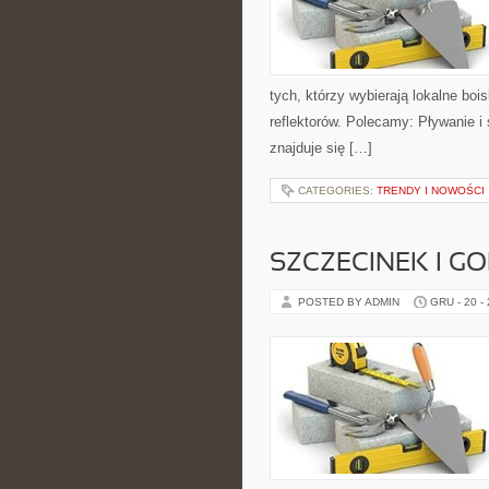
tych, którzy wybierają lokalne bo
reflektorów. Polecamy: Pływanie 
znajduje się […]
CATEGORIES:
TRENDY I NOWOŚCI
SZCZECINEK I G
POSTED BY ADMIN
GRU - 20 -