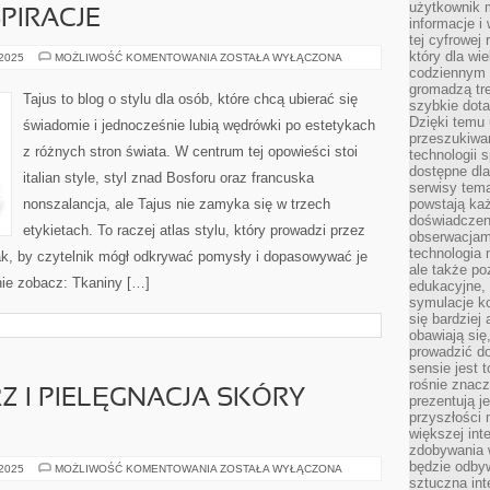
użytkownik 
PIRACJE
informacje i
tej cyfrowej 
który dla wi
LOOKBOOKI
 2025
MOŻLIWOŚĆ KOMENTOWANIA
ZOSTAŁA WYŁĄCZONA
I
codziennym k
INSPIRACJE
gromadzą tre
Tajus to blog o stylu dla osób, które chcą ubierać się
szybkie dota
Dzięki temu 
świadomie i jednocześnie lubią wędrówki po estetykach
przeszukiwan
z różnych stron świata. W centrum tej opowieści stoi
technologii s
dostępne dla
italian style, styl znad Bosforu oraz francuska
serwisy tema
nonszalancja, ale Tajus nie zamyka się w trzech
powstają każ
doświadczen
etykietach. To raczej atlas stylu, który prowadzi przez
obserwacjam
technologia n
 tak, by czytelnik mógł odkrywać pomysły i dopasowywać je
ale także po
nie zobacz: Tkaniny […]
edukacyjne, 
symulacje k
się bardziej
obawiają się
prowadzić d
sensie jest 
rośnie znacze
Z I PIELĘGNACJA SKÓRY
prezentują j
przyszłości
większej int
zdobywania 
będzie odbyw
ZABIEGI
 2025
MOŻLIWOŚĆ KOMENTOWANIA
ZOSTAŁA WYŁĄCZONA
NA
sztuczna in