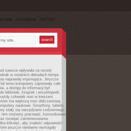
SCRIBE
FACEBOOK
TWITTER
 od zawsze wpływała na rozwój
 jednak w ostatnich dekadach tempo
 się naprawdę imponujące. Jeszcze
t lat temu komputery zajmowały całe
a, a dostęp do informacji był
do bibliotek, książek i encyklopedii.
każdy człowiek nosi w kieszeni
 które ma większą moc obliczeniową
omputery naukowe. Smartfony, tablety
ry stały się narzędziami codziennego
ki nim możemy pracować, komunikować
raz rozwijać zainteresowania.
lka kliknięć, aby znaleźć odpowiedzi
 które jeszcze niedawno wymagały