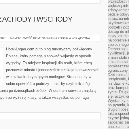
przyszłości
większej int
zdobywania 
będzie odbyw
sztuczna in
 ZACHODY I WSCHODY
użytkowniko
potrzeb i po
dostęp do in
łatwy jak dz
NAJPIĘKNIEJSZE
 2025
MOŻLIWOŚĆ KOMENTOWANIA
ZOSTAŁA WYŁĄCZONA
najpotężniej
ZACHODY
społecznego
I
WSCHODY
Technologia
Hotel-Logan.com.pl to blog turystyczny poświęcony
SŁOŃCA
cywilizacji,
Polsce, który pomaga planować wyjazdy w sposób
zmian stało
kilkadziesią
wygodny. To miejsce inspiracji dla osób, które chcą
pomieszczeni
poznawać miasta i jednocześnie szukają sprawdzonych
ograniczony 
Dziś niemal 
wskazówek dotyczących noclegów. Strona łączy w
urządzenie,
niż dawne k
sobie opowieść o podróży – tak, by czytelnik mógł
oraz kompute
ania po dziesiątkach źródeł. W centrum serwisu znajdują
życia. Dzię
się, uczyć o
nnych po wyższej klasy, a także wszystko, co pomaga
Wystarczy ki
na pytania,
długich posz
także sposó
czytać jedn
zapoznać się
analizami i 