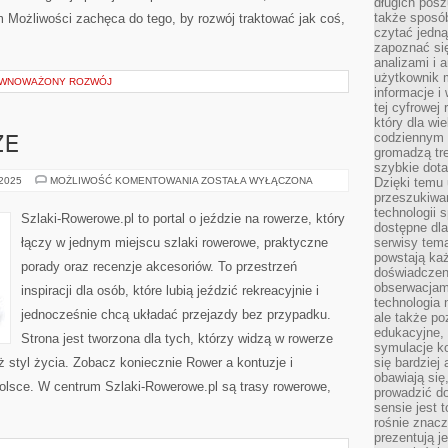
długich posz
także sposó
m Możliwości zachęca do tego, by rozwój traktować jak coś,
czytać jedn
zapoznać się
analizami i 
użytkownik 
ÓWNOWAŻONY ROZWÓJ
informacje i
tej cyfrowej 
który dla wi
codziennym k
ZE
gromadzą tre
szybkie dota
ZIMA
 2025
MOŻLIWOŚĆ KOMENTOWANIA
ZOSTAŁA WYŁĄCZONA
Dzięki temu 
NA
przeszukiwan
ROWERZE
technologii s
Szlaki-Rowerowe.pl to portal o jeździe na rowerze, który
dostępne dla
łączy w jednym miejscu szlaki rowerowe, praktyczne
serwisy tema
powstają każ
porady oraz recenzje akcesoriów. To przestrzeń
doświadczen
obserwacjam
inspiracji dla osób, które lubią jeździć rekreacyjnie i
technologia n
jednocześnie chcą układać przejazdy bez przypadku.
ale także po
edukacyjne, 
Strona jest tworzona dla tych, którzy widzą w rowerze
symulacje k
też styl życia. Zobacz koniecznie Rower a kontuzje i
się bardziej
obawiają się
 Polsce. W centrum Szlaki-Rowerowe.pl są trasy rowerowe,
prowadzić d
sensie jest 
rośnie znacze
prezentują j