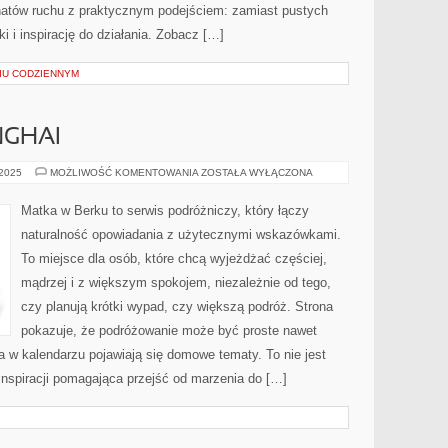
onatów ruchu z praktycznym podejściem: zamiast pustych
 i inspirację do działania. Zobacz […]
IU CODZIENNYM
NGHAI
HAMBURG
 2025
MOŻLIWOŚĆ KOMENTOWANIA
ZOSTAŁA WYŁĄCZONA
I
SHANGHAI
Matka w Berku to serwis podróżniczy, który łączy
naturalność opowiadania z użytecznymi wskazówkami.
To miejsce dla osób, które chcą wyjeżdżać częściej,
mądrzej i z większym spokojem, niezależnie od tego,
czy planują krótki wypad, czy większą podróż. Strona
pokazuje, że podróżowanie może być proste nawet
 a w kalendarzu pojawiają się domowe tematy. To nie jest
 inspiracji pomagająca przejść od marzenia do […]