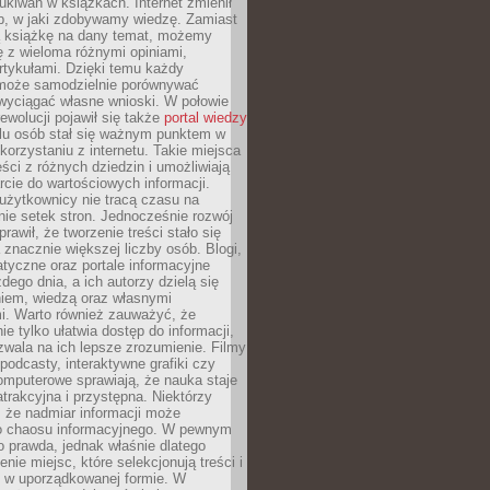
ukiwań w książkach. Internet zmienił
b, w jaki zdobywamy wiedzę. Zamiast
ą książkę na dany temat, możemy
 z wieloma różnymi opiniami,
artykułami. Dzięki temu każdy
może samodzielnie porównywać
 wyciągać własne wnioski. W połowie
rewolucji pojawił się także
portal wiedzy
elu osób stał się ważnym punktem w
orzystaniu z internetu. Takie miejsca
ści z różnych dziedzin i umożliwiają
rcie do wartościowych informacji.
użytkownicy nie tracą czasu na
ie setek stron. Jednocześnie rozwój
prawił, że tworzenie treści stało się
 znacznie większej liczby osób. Blogi,
tyczne oraz portale informacyjne
dego dnia, a ich autorzy dzielą się
iem, wiedzą oraz własnymi
i. Warto również zauważyć, że
ie tylko ułatwia dostęp do informacji,
zwala na ich lepsze zrozumienie. Filmy
podcasty, interaktywne grafiki czy
omputerowe sprawiają, że nauka staje
 atrakcyjna i przystępna. Niektórzy
, że nadmiar informacji może
o chaosu informacyjnego. W pewnym
to prawda, jednak właśnie dlatego
nie miejsc, które selekcjonują treści i
e w uporządkowanej formie. W