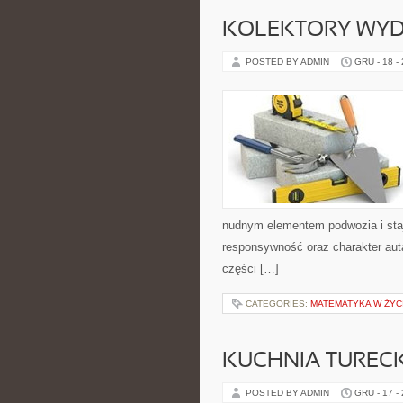
KOLEKTORY WYDE
POSTED BY ADMIN
GRU - 18 -
nudnym elementem podwozia i sta
responsywność oraz charakter aut
części […]
CATEGORIES:
MATEMATYKA W ŻYC
KUCHNIA TURECK
POSTED BY ADMIN
GRU - 17 -