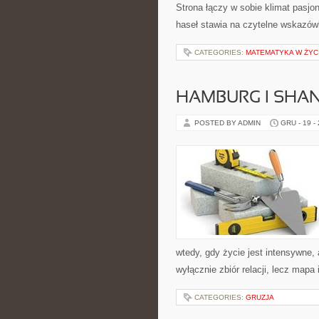
Strona łączy w sobie klimat pasj
haseł stawia na czytelne wskazówki
CATEGORIES:
MATEMATYKA W ŻYC
HAMBURG I SHA
POSTED BY ADMIN
GRU - 19 -
wtedy, gdy życie jest intensywne,
wyłącznie zbiór relacji, lecz mapa
CATEGORIES:
GRUZJA