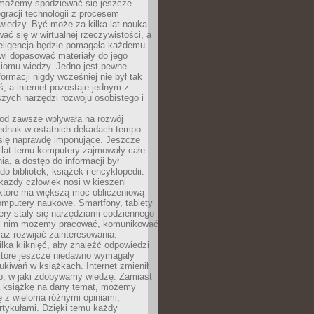
 możemy spodziewać się jeszcze
egracji technologii z procesem
wiedzy. Być może za kilka lat nauka
ać się w wirtualnej rzeczywistości, a
teligencja będzie pomagała każdemu
wi dopasować materiały do jego
ziomu wiedzy. Jedno jest pewne –
formacji nigdy wcześniej nie był tak
iś, a internet pozostaje jednym z
szych narzędzi rozwoju osobistego i
.
 od zawsze wpływała na rozwój
 jednak w ostatnich dekadach tempo
 się naprawdę imponujące. Jeszcze
t lat temu komputery zajmowały całe
a, a dostęp do informacji był
do bibliotek, książek i encyklopedii.
każdy człowiek nosi w kieszeni
 które ma większą moc obliczeniową
omputery naukowe. Smartfony, tablety
ry stały się narzędziami codziennego
ki nim możemy pracować, komunikować
raz rozwijać zainteresowania.
lka kliknięć, aby znaleźć odpowiedzi
 które jeszcze niedawno wymagały
ukiwań w książkach. Internet zmienił
b, w jaki zdobywamy wiedzę. Zamiast
ą książkę na dany temat, możemy
 z wieloma różnymi opiniami,
artykułami. Dzięki temu każdy