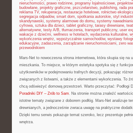
nieruchomości
,
prawo rodzinne
,
programy lojalnościowe
,
projekto
budowlane
,
projekty graficzne
,
pszczelarstwo
,
publishing
,
rada pr
reklama TV
,
rekuperacja
,
restauracje hotelowe
,
rolnictwo ekologic
segregacja odpadów
,
smart dom
,
spotkania autorskie
,
styl industr
skandynawski
,
systemy alarmowe do domu
,
systemy nawadniani
cyfrowa
,
sztuka dla dzieci
,
tablet graficzny
,
tarasy drewniane
,
tea
alternatywne
,
testy A/B
,
tłumaczenia
,
transport publiczny
,
user ex
wakacje z dziećmi
,
wellness w hotelach
,
wydarzenia kulturalne
,
w
wykończenia wnętrz
,
wypożyczalnie samochodów
,
wystawy fotogr
edukacyjne
,
zadaszenia
,
zarządzanie nieruchomościami
,
zero wa
przewodnikiem
Mars-Net to nowoczesna strona internetowa, która skupia się na 
mieszkania. To miejsce, w którym estetyka spotyka się z funkcj
użytkowników w podejmowaniu trafnych decyzji, pokazując różno
związanych z listwami, a także z elementami wykończenia. To źród
chcą odświeżyć domową przestrzeń. Warto przeczytać: Podłogi D
Poradniki DIY – Zrób to Sam
. Na stronie można znaleźć wartości
istotne tematy związane z doborem podłóg. Mars-Net analizuje t
drewnianych, a jednocześnie zwraca uwagę na praktyczne dodatki, 
Dzięki temu serwis pokazuje temat szeroko, lecz prezentuje peł
wnętrza.