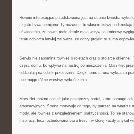
Równie interesująco przedstawiona jest na stronie kwestia wykońc
często bywa pomijana. Tymczasem to właśnie listwy podkreślają l
uświadamia, że nawet małe detale mają wpływ na końcowy wyglą
temu odbiorca łatwiej zauważa, że dobry projekt to suma odpowie
Serwis nie zapomina również o roletach oraz o stolarce okiennej.
część domu, bo wpływa na nastrój pomieszczenia. Mars-Net preze
oddziałują na odbiór przestrzeni. Dzięki temu strona wykracza po
obejmując różne warstwy wykończenia.
Mars-Net można opisać jako praktyczny portal, które pomaga odk
aranżacyjnych. Strona motywuje do tego, by patrzeć na wnętrze n
mody, ale również z uwzględnieniem praktyczności. To nie stanow
inspiracji, lecz rozbudowana baza treści, w której każdy artykuł 