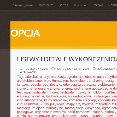
Archiwum
Bartek
Przerwa
Redak
Strona główna
Mistrzów
OPCJA
LISTWY I DETALE WYKOŃCZENI
POSTED BY ADMIN
POSTED ON KWI - 9 - 2026
MOŻLIWOŚĆ K
WYŁĄCZONA
Tagi:
adwokat
,
altany
,
aranżacja ogrodu
,
audiobooki
,
auta zabytk
architektoniczne
,
biuro tłumaczeń
,
book club
,
car sharing
,
design 
książek
,
ebooki
,
eco lifestyle
,
edukacja turystyczna
,
elektrownie
,
słoneczna
,
energia wiatrowa
,
energia wodna
,
energooszczędne d
festiwale
,
festiwale filmowe
,
festiwale muzyczne
,
folklor
,
food truc
edukacyjne online
,
hodowla koni
,
hotele butikowe
,
instalacje solar
kino artystyczne
,
kluby literackie
,
komedia stand-up
,
koncerty ka
kultura ludowa
,
kursy językowe
,
mapy turystyczne
,
marketing afil
mediacje
,
miejsca rekreacyjne
,
motoryzacja klasyczna
,
ogród bot
podłogowe
,
organizacja eventów
,
parki narodowe
,
planery podróży
ciepła
,
porady prawne
,
prasa biznesowa
,
prasa kulturalna
,
prawo 