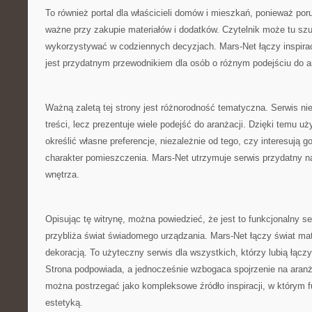
To również portal dla właścicieli domów i mieszkań, ponieważ por
ważne przy zakupie materiałów i dodatków. Czytelnik może tu szuk
wykorzystywać w codziennych decyzjach. Mars-Net łączy inspirac
jest przydatnym przewodnikiem dla osób o różnym podejściu do ar
Ważną zaletą tej strony jest różnorodność tematyczna. Serwis ni
treści, lecz prezentuje wiele podejść do aranżacji. Dzięki temu u
określić własne preferencje, niezależnie od tego, czy interesują 
charakter pomieszczenia. Mars-Net utrzymuje serwis przydatny n
wnętrza.
Opisując tę witrynę, można powiedzieć, że jest to funkcjonalny se
przybliża świat świadomego urządzania. Mars-Net łączy świat m
dekoracją. To użyteczny serwis dla wszystkich, którzy lubią łąc
Strona podpowiada, a jednocześnie wzbogaca spojrzenie na aranż
można postrzegać jako kompleksowe źródło inspiracji, w którym f
estetyką.