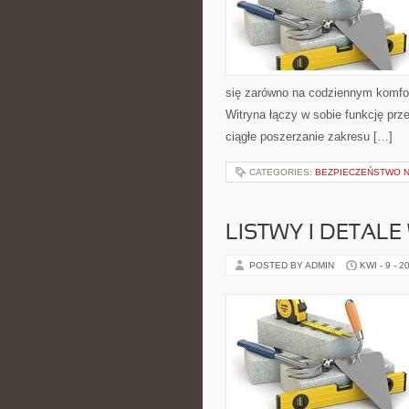
się zarówno na codziennym komfor
Witryna łączy w sobie funkcję prze
ciągłe poszerzanie zakresu […]
CATEGORIES:
BEZPIECZEŃSTWO 
LISTWY I DETAL
POSTED BY ADMIN
KWI - 9 - 2