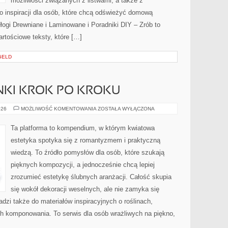
możliwości związanych z listwami, a także z
o inspiracji dla osób, które chcą odświeżyć domową
łogi Drewniane i Laminowane i Poradniki DIY – Zrób to
rtościowe teksty, które […]
GELD
ANKI KROK PO KROKU
BUKIETY
026
MOŻLIWOŚĆ KOMENTOWANIA
ZOSTAŁA WYŁĄCZONA
I
WIĄZANKI
KROK
Ta platforma to kompendium, w którym kwiatowa
PO
KROKU
estetyka spotyka się z romantyzmem i praktyczną
wiedzą. To źródło pomysłów dla osób, które szukają
pięknych kompozycji, a jednocześnie chcą lepiej
zrozumieć estetykę ślubnych aranżacji. Całość skupia
się wokół dekoracji weselnych, ale nie zamyka się
dzi także do materiałów inspiracyjnych o roślinach,
ch komponowania. To serwis dla osób wrażliwych na piękno,