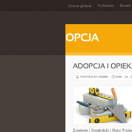
Archiwum
Bartek
Strona główna
OPCJA
ADOPCJA I OPIE
POSTED BY ADMIN
KWI - 14 - 
Żywienie i Smakołyki i Rasy Psów