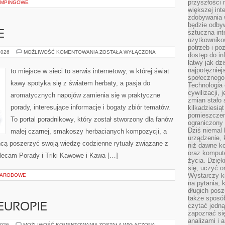
przyszłości
KEMPINGOWE
większej int
zdobywania 
będzie odbyw
sztuczna in
E
użytkowniko
potrzeb i po
KAWA
2026
MOŻLIWOŚĆ KOMENTOWANIA
ZOSTAŁA WYŁĄCZONA
dostęp do in
W
łatwy jak dz
BIZNESIE
najpotężniej
to miejsce w sieci to serwis internetowy, w której świat
społecznego
kawy spotyka się z światem herbaty, a pasja do
Technologia
cywilizacji,
aromatycznych napojów zamienia się w praktyczne
zmian stało
porady, interesujące informacje i bogaty zbiór tematów.
kilkadziesią
pomieszczeni
To portal poradnikowy, który został stworzony dla fanów
ograniczony 
Dziś niemal 
małej czarnej, smakoszy herbacianych kompozycji, a
urządzenie,
chcą poszerzyć swoją wiedzę codzienne rytuały związane z
niż dawne k
oraz kompute
lecam Porady i Triki Kawowe i Kawa […]
życia. Dzię
się, uczyć o
Wystarczy ki
NARODOWE
na pytania,
długich posz
także sposó
EUROPIE
czytać jedn
zapoznać się
analizami i 
RESTAURACJE
2026
MOŻLIWOŚĆ KOMENTOWANIA
ZOSTAŁA WYŁĄCZONA