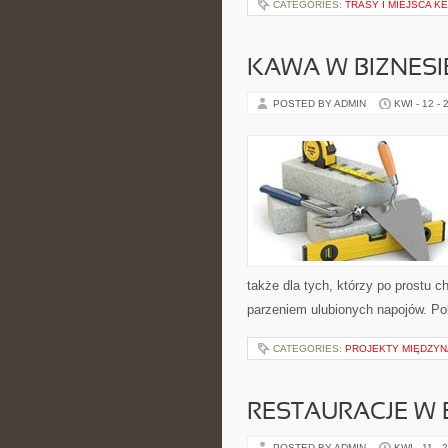
CATEGORIES:
TRASY I MIEJSCA 
KAWA W BIZNESI
POSTED BY ADMIN
KWI - 12 - 
także dla tych, którzy po prostu 
parzeniem ulubionych napojów. Po
CATEGORIES:
PROJEKTY MIĘDZY
RESTAURACJE W 
POSTED BY ADMIN
KWI - 11 - 