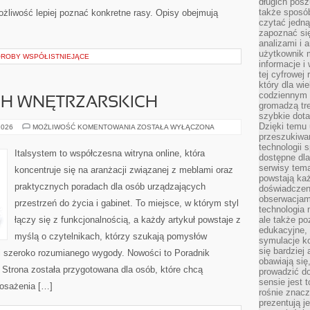
długich posz
także sposó
żliwość lepiej poznać konkretne rasy. Opisy obejmują
czytać jedn
zapoznać się
analizami i 
użytkownik 
OROBY WSPÓŁISTNIEJĄCE
informacje i
tej cyfrowej 
który dla wi
codziennym k
CH WNĘTRZARSKICH
gromadzą tre
szybkie dota
Dzięki temu 
MEBLE
2026
MOŻLIWOŚĆ KOMENTOWANIA
ZOSTAŁA WYŁĄCZONA
W
przeszukiwan
STYLACH
technologii s
WNĘTRZARSKICH
Italsystem to współczesna witryna online, która
dostępne dla
serwisy tema
koncentruje się na aranżacji związanej z meblami oraz
powstają każ
praktycznych poradach dla osób urządzających
doświadczen
obserwacjam
przestrzeń do życia i gabinet. To miejsce, w którym styl
technologia n
łączy się z funkcjonalnością, a każdy artykuł powstaje z
ale także po
edukacyjne, 
myślą o czytelnikach, którzy szukają pomysłów
symulacje k
się bardziej
i szeroko rozumianego wygody. Nowości to Poradnik
obawiają się
 Strona została przygotowana dla osób, które chcą
prowadzić d
sensie jest 
osażenia […]
rośnie znacze
prezentują j