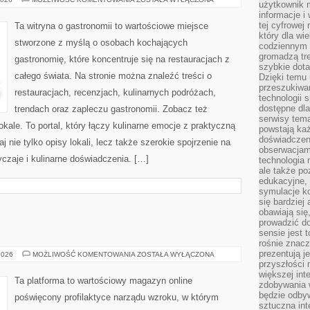
użytkownik 
W
informacje i
EUROPIE
tej cyfrowej 
Ta witryna o gastronomii to wartościowe miejsce
który dla wi
stworzone z myślą o osobach kochających
codziennym k
gromadzą tre
gastronomię, które koncentruje się na restauracjach z
szybkie dota
całego świata. Na stronie można znaleźć treści o
Dzięki temu 
przeszukiwan
restauracjach, recenzjach, kulinarnych podróżach,
technologii s
dostępne dla
trendach oraz zapleczu gastronomii. Zobacz też
serwisy tema
kale. To portal, który łączy kulinarne emocje z praktyczną
powstają każ
doświadczen
 nie tylko opisy lokali, lecz także szerokie spojrzenie na
obserwacjam
yczaje i kulinarne doświadczenia. […]
technologia n
ale także po
edukacyjne, 
symulacje k
się bardziej
obawiają się
prowadzić d
sensie jest 
rośnie znacze
prezentują j
CHOROBY
2026
MOŻLIWOŚĆ KOMENTOWANIA
ZOSTAŁA WYŁĄCZONA
OCZU
przyszłości
większej int
Ta platforma to wartościowy magazyn online
zdobywania 
będzie odbyw
poświęcony profilaktyce narządu wzroku, w którym
sztuczna in