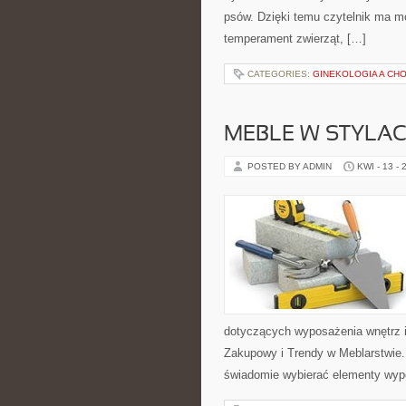
psów. Dzięki temu czytelnik ma mo
temperament zwierząt, […]
CATEGORIES:
GINEKOLOGIA A CH
MEBLE W STYLA
POSTED BY ADMIN
KWI - 13 - 
dotyczących wyposażenia wnętrz 
Zakupowy i Trendy w Meblarstwie.
świadomie wybierać elementy wyp