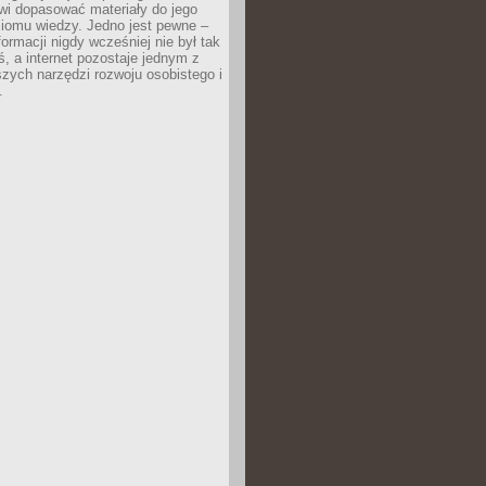
wi dopasować materiały do jego
ziomu wiedzy. Jedno jest pewne –
formacji nigdy wcześniej nie był tak
iś, a internet pozostaje jednym z
szych narzędzi rozwoju osobistego i
.