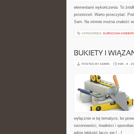
elementami wykończenia. To źródł
przestrzeń. Warto przeczytać: Pod
Sam. Na stronie można znaleźć wa
CATEGORIES:
EUROCASH KINDER
BUKIETY I WIĄZ
POSTED BY ADMIN
KWI - 8 - 2
wyłącznie w tej tematyce, bo prowa
sezonowości, trwałości i sposoba
gdzie lekkość łączy się […]