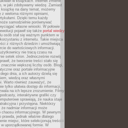
ukiwań w książkach. Internet zmienił
b, w jaki zdobywamy wiedzę. Zamiast
ą książkę na dany temat, możemy
 z wieloma różnymi opiniami,
artykułami. Dzięki temu każdy
może samodzielnie porównywać
 wyciągać własne wnioski. W połowie
rewolucji pojawił się także
portal wiedzy
elu osób stał się ważnym punktem w
orzystaniu z internetu. Takie miejsca
ści z różnych dziedzin i umożliwiają
rcie do wartościowych informacji.
użytkownicy nie tracą czasu na
ie setek stron. Jednocześnie rozwój
prawił, że tworzenie treści stało się
 znacznie większej liczby osób. Blogi,
tyczne oraz portale informacyjne
dego dnia, a ich autorzy dzielą się
iem, wiedzą oraz własnymi
i. Warto również zauważyć, że
ie tylko ułatwia dostęp do informacji,
zwala na ich lepsze zrozumienie. Filmy
podcasty, interaktywne grafiki czy
omputerowe sprawiają, że nauka staje
 atrakcyjna i przystępna. Niektórzy
, że nadmiar informacji może
o chaosu informacyjnego. W pewnym
to prawda, jednak właśnie dlatego
nie miejsc, które selekcjonują treści i
e w uporządkowanej formie. W