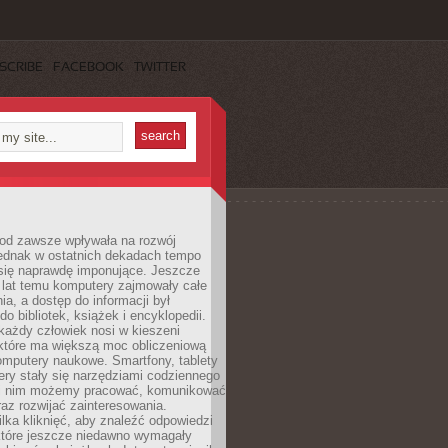
SCRIBE
FACEBOOK
TWITTER
 od zawsze wpływała na rozwój
 jednak w ostatnich dekadach tempo
 się naprawdę imponujące. Jeszcze
t lat temu komputery zajmowały całe
a, a dostęp do informacji był
do bibliotek, książek i encyklopedii.
każdy człowiek nosi w kieszeni
 które ma większą moc obliczeniową
omputery naukowe. Smartfony, tablety
ry stały się narzędziami codziennego
ki nim możemy pracować, komunikować
raz rozwijać zainteresowania.
lka kliknięć, aby znaleźć odpowiedzi
 które jeszcze niedawno wymagały