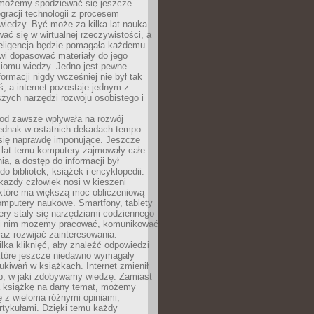
 możemy spodziewać się jeszcze
egracji technologii z procesem
wiedzy. Być może za kilka lat nauka
ać się w wirtualnej rzeczywistości, a
teligencja będzie pomagała każdemu
wi dopasować materiały do jego
ziomu wiedzy. Jedno jest pewne –
formacji nigdy wcześniej nie był tak
iś, a internet pozostaje jednym z
szych narzędzi rozwoju osobistego i
.
 od zawsze wpływała na rozwój
 jednak w ostatnich dekadach tempo
 się naprawdę imponujące. Jeszcze
t lat temu komputery zajmowały całe
a, a dostęp do informacji był
do bibliotek, książek i encyklopedii.
każdy człowiek nosi w kieszeni
 które ma większą moc obliczeniową
omputery naukowe. Smartfony, tablety
ry stały się narzędziami codziennego
ki nim możemy pracować, komunikować
raz rozwijać zainteresowania.
lka kliknięć, aby znaleźć odpowiedzi
 które jeszcze niedawno wymagały
ukiwań w książkach. Internet zmienił
b, w jaki zdobywamy wiedzę. Zamiast
ą książkę na dany temat, możemy
 z wieloma różnymi opiniami,
artykułami. Dzięki temu każdy