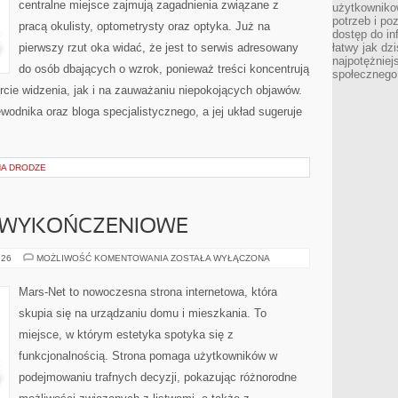
centralne miejsce zajmują zagadnienia związane z
użytkowniko
potrzeb i po
pracą okulisty, optometrysty oraz optyka. Już na
dostęp do in
pierwszy rzut oka widać, że jest to serwis adresowany
łatwy jak dz
najpotężniej
do osób dbających o wzrok, ponieważ treści koncentrują
społecznego
cie widzenia, jak i na zauważaniu niepokojących objawów.
wodnika oraz bloga specjalistycznego, a jej układ sugeruje
NA DRODZE
E WYKOŃCZENIOWE
LISTWY
026
MOŻLIWOŚĆ KOMENTOWANIA
ZOSTAŁA WYŁĄCZONA
I
DETALE
WYKOŃCZENIOWE
Mars-Net to nowoczesna strona internetowa, która
skupia się na urządzaniu domu i mieszkania. To
miejsce, w którym estetyka spotyka się z
funkcjonalnością. Strona pomaga użytkowników w
podejmowaniu trafnych decyzji, pokazując różnorodne