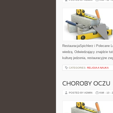
RestauracjaSpichlerz i Polecane Lo
wiedzą. Odwiedzający znajdzie tutaj
kulturę jedzenia, restauracyjne zw
CATEGORIES:
RELIGIA A NAUKA
CHOROBY OCZU
POSTED BY ADMIN
KWI - 10 - 