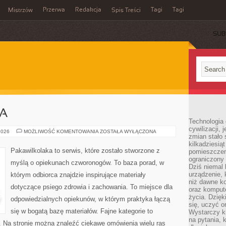
Przerwa
Redakcja
Tagi
Tagi
Mistrzów
Spis Treści
SUB
KA
Technologia
cywilizacji,
ADOPCJA
2026
MOŻLIWOŚĆ KOMENTOWANIA
ZOSTAŁA WYŁĄCZONA
zmian stało
I
OPIEKA
kilkadziesią
Pakawilkolaka to serwis, które zostało stworzone z
pomieszczeni
ograniczony 
myślą o opiekunach czworonogów. To baza porad, w
Dziś niemal 
urządzenie,
którym odbiorca znajdzie inspirujące materiały
niż dawne k
dotyczące psiego zdrowia i zachowania. To miejsce dla
oraz kompute
życia. Dzię
odpowiedzialnych opiekunów, w którym praktyka łączą
się, uczyć o
się w bogatą bazę materiałów. Fajne kategorie to
Wystarczy ki
na pytania,
. Na stronie można znaleźć ciekawe omówienia wielu ras