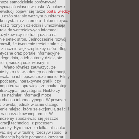
może samodzielnie porównywać
 wyciągać własne wnioski. W połowie
rewolucji pojawił się także
portal wiedzy
elu osób stał się ważnym punktem w
orzystaniu z internetu. Takie miejsca
ści z różnych dziedzin i umożliwiają
rcie do wartościowych informacji.
użytkownicy nie tracą czasu na
ie setek stron. Jednocześnie rozwój
prawił, że tworzenie treści stało się
 znacznie większej liczby osób. Blogi,
tyczne oraz portale informacyjne
dego dnia, a ich autorzy dzielą się
iem, wiedzą oraz własnymi
i. Warto również zauważyć, że
ie tylko ułatwia dostęp do informacji,
zwala na ich lepsze zrozumienie. Filmy
podcasty, interaktywne grafiki czy
omputerowe sprawiają, że nauka staje
 atrakcyjna i przystępna. Niektórzy
, że nadmiar informacji może
o chaosu informacyjnego. W pewnym
to prawda, jednak właśnie dlatego
nie miejsc, które selekcjonują treści i
e w uporządkowanej formie. W
 możemy spodziewać się jeszcze
egracji technologii z procesem
wiedzy. Być może za kilka lat nauka
ać się w wirtualnej rzeczywistości, a
teligencja będzie pomagała każdemu