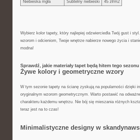
Niebieska mgła
Subtelny niebieski
45 zł/m2
Wybierz kolor tapety,‍ który najlepiej odzwierciedla Twój gust‌ i​ s
wzorom i odcieniom, Twoje wnętrze nabierze nowego życia i stani
modna!
Sprawdź, jakie materiały tapet będą‌ hitem tego sezonu
Żywe kolory⁤ i⁣ geometryczne wzory
W tym ⁤sezonie tapety na ścianę zyskują na popularności dzięki 
oryginalnym wzorom geometrycznym. Warto postawić na‍ odważne 
charakteru każdemu wnętrzu. Nie ⁤bój się ‍mieszania różnych kształ
teraz jest na to czas!
Minimalistyczne designy w​ skandynaws