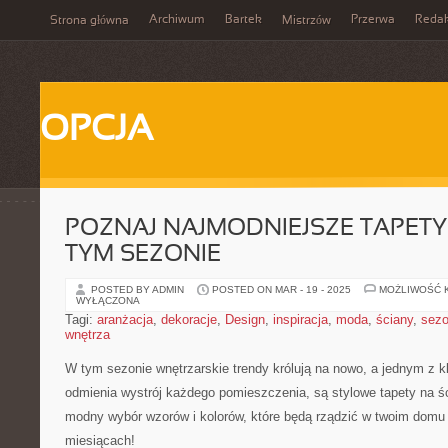
Archiwum
Bartek
Przerwa
Redak
Strona główna
Mistrzów
OPCJA
POZNAJ NAJMODNIEJSZE TAPETY
TYM SEZONIE
POSTED BY ADMIN
POSTED ON MAR - 19 - 2025
MOŻLIWOŚĆ 
WYŁĄCZONA
Tagi:
aranżacja
,
dekoracje
,
Design
,
inspiracja
,
moda
,
ściany
,
sez
wnętrza
W⁣ tym sezonie⁤ wnętrzarskie trendy królują na nowo, a jednym z 
odmienia wystrój każdego pomieszczenia, są stylowe⁣ tapety na śc
modny wybór wzorów i kolorów, które będą rządzić ​w twoim domu
miesiącach!