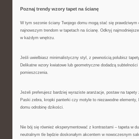
Poznaj trendy wzory‌ tapet na​ ścianę
W tym sezonie ściany Twojego domu⁣ mogą stać się prawdziwym ⁢d
najnowszym ⁣trendom w tapetach​ na ⁣ścianę. Odkryj najmodniejsze
w każdym wnętrzu.
Jeśli uwielbiasz minimalistyczny styl, ⁢z ⁤pewnością ⁤polubisz‌ tap
Delikatne wzory kwiatowe lub geometryczne dodadzą subtelności i 
pomieszczenia.
Jeżeli‍ preferujesz bardziej wyraziste‍ aranżacje, postaw na⁣ tapet
Paski zebra, kropki panterki czy motyle to niezawodne elementy,
domu odrobinę⁣ dzikości.
Nie bój się również eksperymentować z kontrastami – tapeta w ‍du
neutralnym tle będzie doskonałym akcentem w nowoczesnym salo