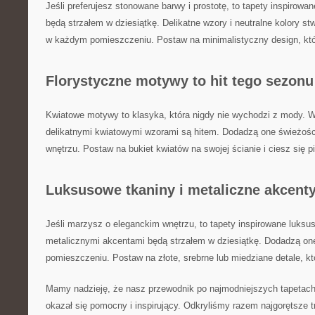
Jeśli ​preferujesz stonowane barwy i prostotę, ‌to tapety inspiro
będą strzałem w dziesiątkę. Delikatne ​wzory i neutralne kolory‌ s
w każdym​ pomieszczeniu. ⁤Postaw na minimalistyczny design, ‌k
Florystyczne⁤ motywy to hit tego sezonu
Kwiatowe motywy to klasyka, która nigdy nie wychodzi z mody. W
⁤delikatnymi kwiatowymi ⁣wzorami są hitem. Dodadzą one ⁢świeżo
wnętrzu. ⁣Postaw na bukiet kwiatów na ​swojej‌ ścianie i ciesz się 
Luksusowe tkaniny i metaliczne akcent
Jeśli​ marzysz o eleganckim wnętrzu, to tapety inspirowane luksus
metalicznymi akcentami będą strzałem w dziesiątkę. Dodadzą on
pomieszczeniu. Postaw na złote, srebrne lub miedziane detale,​ k
Mamy nadzieję, że nasz przewodnik po najmodniejszych tapetach
okazał się ‌pomocny i inspirujący. Odkryliśmy razem najgorętsze 