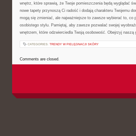
wnętrz, które sprawią, że Twoje pomieszczenia będą wyglądać ‍świ
nowe⁣ tapety przynoszą Ci radość i dodają charakteru⁢ Twojemu do
mogą ⁣się zmieniać, ale najważniejsze to zawsze ​wybierać to, co
osobistego stylu. Pamiętaj, aby zawsze pozwalać swojej wyobraźni 
⁢wnętrzem, które ⁣odzwierciedla Twoją osobowość. Obejrzyj naszą ⁤ga
CATEGORIES:
TRENDY W PIELĘGNACJI SKÓRY
Comments are closed.