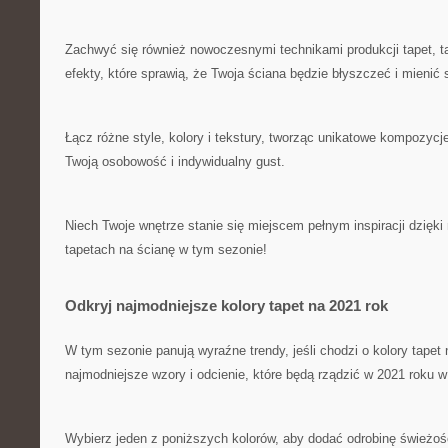
Zachwyć się również nowoczesnymi ⁢technikami produkcji tapet, tak
efekty, które sprawią, że Twoja ściana będzie błyszczeć i mienić 
Łącz⁣ różne style, kolory i tekstury,​ tworząc unikatowe kompozycj
Twoją osobowość i indywidualny gust.
Niech Twoje wnętrze stanie się miejscem pełnym inspiracji ⁤dzię
tapetach na ścianę w tym‌ sezonie!
Odkryj najmodniejsze kolory tapet na 2021 rok
W tym sezonie panują wyraźne trendy, jeśli chodzi o kolory tapet 
⁤najmodniejsze wzory i odcienie, które ⁤będą rządzić w 2021‍ roku w⁤
Wybierz⁤ jeden z poniższych kolorów, ‌aby dodać odrobinę świeżośc