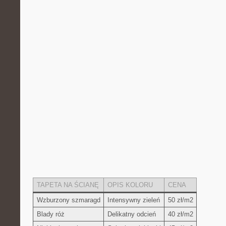
TAPETA NA ŚCIANĘ
OPIS KOLORU
CENA
Wzburzony szmaragd
Intensywny zieleń
50 zł/m2
Blady róż
Delikatny ‌odcień
40 zł/m2