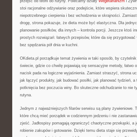
przejść od teorii do rutyny. Polecamy działy
Wegetarianizm
i Żywn
stoi racjonalne odżywianie oraz podejście, które wspiera skutec
niepotrzebnego cierpienia i bez wchodzenia w skrajności. Zamias
drogę, strona pokazuje, że dieta może być elastyczna. Dla jedny
planowanie posiłków, dla innych – kontrola porcji. Jeszcze ktoś 
prostych rozwiązań: łatwych przepisów, które da się przygotować
bez spędzania pół dnia w kuchni.
OKdieta.pl porządkuje temat żywienia w taki sposób, by czytelnik
świecie, gdzie co chwilę pojawiają się sensacyjne metody, łatwo o
nacisk pada na logiczne wyjaśnienia. Zamiast straszyć, strona uc
jak łączyć produkty, jak budować posiłki, jak planować tydzień, a
potknięcia bez poczucia winy. Bo skuteczne odchudzanie to nie ty
rutyna.
Jednym z najważniejszych filarów serwisu są plany żywieniowe. T
które chcą mieć porządek w codziennym jedzeniu i nie zastanawi
zjeść. Jadłospisy pomagają ograniczyć chaotyczne przekąski, a j
robienie zakupów i gotowanie. Dzięki temu dieta staje się przewid