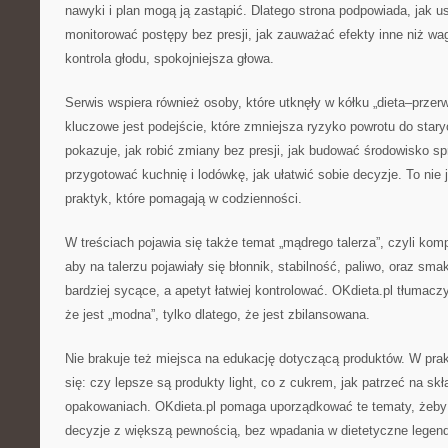
nawyki i plan mogą ją zastąpić. Dlatego strona podpowiada, jak us
monitorować postępy bez presji, jak zauważać efekty inne niż wa
kontrola głodu, spokojniejsza głowa.
Serwis wspiera również osoby, które utknęły w kółku „dieta–przerw
kluczowe jest podejście, które zmniejsza ryzyko powrotu do star
pokazuje, jak robić zmiany bez presji, jak budować środowisko spr
przygotować kuchnię i lodówkę, jak ułatwić sobie decyzje. To nie j
praktyk, które pomagają w codzienności.
W treściach pojawia się także temat „mądrego talerza”, czyli komp
aby na talerzu pojawiały się błonnik, stabilność, paliwo, oraz sma
bardziej sycące, a apetyt łatwiej kontrolować. OKdieta.pl tłumaczy,
że jest „modna”, tylko dlatego, że jest zbilansowana.
Nie brakuje też miejsca na edukację dotyczącą produktów. W prak
się: czy lepsze są produkty light, co z cukrem, jak patrzeć na skł
opakowaniach. OKdieta.pl pomaga uporządkować te tematy, żeby
decyzje z większą pewnością, bez wpadania w dietetyczne legend