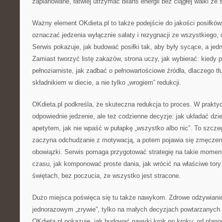
zaplanowane, łatwiej utrzymać bilans energii bez ciągłej walki ze 
Ważny element OKdieta.pl to także podejście do jakości posiłków
oznaczać jedzenia wyłącznie sałaty i rezygnacji ze wszystkiego,
Serwis pokazuje, jak budować posiłki tak, aby były sycące, a je
Zamiast tworzyć listę zakazów, strona uczy, jak wybierać: kiedy 
pełnoziarniste, jak zadbać o pełnowartościowe źródła, dlaczego
składnikiem w diecie, a nie tylko „wrogiem” redukcji.
OKdieta.pl podkreśla, że skuteczna redukcja to proces. W praktyc
odpowiednie jedzenie, ale też codzienne decyzje: jak układać dzie
apetytem, jak nie wpaść w pułapkę „wszystko albo nic”. To szcze
zaczyna odchudzanie z motywacją, a potem pojawia się zmęczeni
obowiązki. Serwis pomaga przygotować strategię na takie momenty
czasu, jak komponować proste dania, jak wrócić na właściwe tor
świętach, bez poczucia, że wszystko jest stracone.
Dużo miejsca poświęca się tu także nawykom. Zdrowe odżywianie 
jednorazowym „zrywie”, tylko na małych decyzjach powtarzanych 
OKdieta.pl pokazuje, jak budować nawyki krok po kroku: od plano