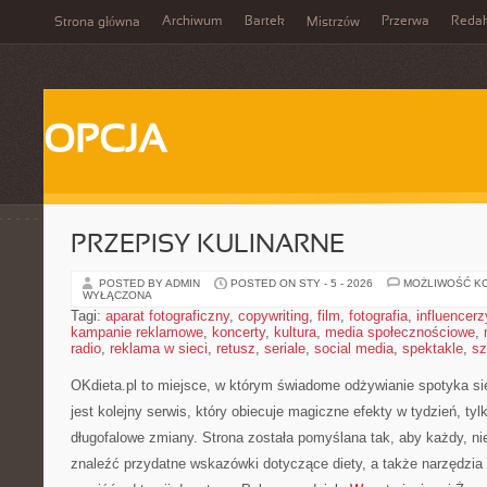
Archiwum
Bartek
Przerwa
Redak
Strona główna
Mistrzów
OPCJA
PRZEPISY KULINARNE
POSTED BY ADMIN
POSTED ON STY - 5 - 2026
MOŻLIWOŚĆ K
WYŁĄCZONA
Tagi:
aparat fotograficzny
,
copywriting
,
film
,
fotografia
,
influencerz
kampanie reklamowe
,
koncerty
,
kultura
,
media społecznościowe
,
radio
,
reklama w sieci
,
retusz
,
seriale
,
social media
,
spektakle
,
sz
OKdieta.pl to miejsce, w którym świadome odżywianie spotyka się
jest kolejny serwis, który obiecuje magiczne efekty w tydzień, ty
długofalowe zmiany. Strona została pomyślana tak, aby każdy, ni
znaleźć przydatne wskazówki dotyczące diety, a także narzędzia i