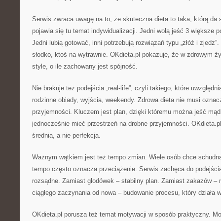
Serwis zwraca uwagę na to, że skuteczna dieta to taka, którą da 
pojawia się tu temat indywidualizacji. Jedni wolą jeść 3 większe po
Jedni lubią gotować, inni potrzebują rozwiązań typu „złóż i zjedz”.
słodko, ktoś na wytrawnie. OKdieta.pl pokazuje, że w zdrowym ży
style, o ile zachowany jest spójność.
Nie brakuje też podejścia „real-life”, czyli takiego, które uwzględn
rodzinne obiady, wyjścia, weekendy. Zdrowa dieta nie musi oznacza
przyjemności. Kluczem jest plan, dzięki któremu można jeść mą
jednocześnie mieć przestrzeń na drobne przyjemności. OKdieta.pl 
średnia, a nie perfekcja.
Ważnym wątkiem jest też tempo zmian. Wiele osób chce schudną
tempo często oznacza przeciążenie. Serwis zachęca do podejścia
rozsądne. Zamiast głodówek – stabilny plan. Zamiast zakazów –
ciągłego zaczynania od nowa – budowanie procesu, który działa 
OKdieta.pl porusza też temat motywacji w sposób praktyczny. M