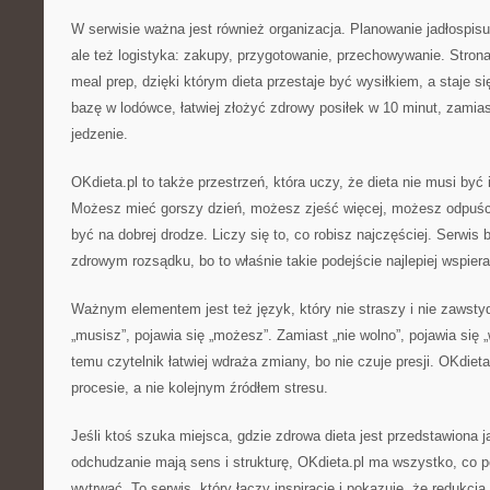
W serwisie ważna jest również organizacja. Planowanie jadłospisu 
ale też logistyka: zakupy, przygotowanie, przechowywanie. Stron
meal prep, dzięki którym dieta przestaje być wysiłkiem, a staje
bazę w lodówce, łatwiej złożyć zdrowy posiłek w 10 minut, zami
jedzenie.
OKdieta.pl to także przestrzeń, która uczy, że dieta nie musi być 
Możesz mieć gorszy dzień, możesz zjeść więcej, możesz odpuścić
być na dobrej drodze. Liczy się to, co robisz najczęściej. Serwis 
zdrowym rozsądku, bo to właśnie takie podejście najlepiej wspiera
Ważnym elementem jest też język, który nie straszy i nie zawstyd
„musisz”, pojawia się „możesz”. Zamiast „nie wolno”, pojawia się 
temu czytelnik łatwiej wdraża zmiany, bo nie czuje presji. OKdie
procesie, a nie kolejnym źródłem stresu.
Jeśli ktoś szuka miejsca, gdzie zdrowa dieta jest przedstawiona j
odchudzanie mają sens i strukturę, OKdieta.pl ma wszystko, co p
wytrwać. To serwis, który łączy inspiracje i pokazuje, że redukc