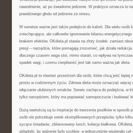
nawodnienie, aż po świadome jedzenie. W praktyce oznacza to ta
prawdziwego głodu od jedzenia ze stresu.
W serwisie ważne jest także podejście do kalorii. Dla wielu osób l
zniechęcające, ale całkowite ignorowanie bilansu energetycznego
brakiem efektów. OKdieta.pl stawia na złoty środek: zamiast obs
presji – narzędzia, które pomagają zrozumieć, jak działa redukcja.
dlaczego czasem waga stoi, mimo starań, co wpływa na tymczaso
spadek wagi, i czemu cierpliwość jest tak samo ważna jak dieta.
OKdieta.pl to również przestrzeń dla osób, które chcą jeść lepiej ni
prostu w codziennym życiu. Zdrowa dieta może oznaczać więcej w
włączanie ulubionych smaków. Serwis zachęca do podejścia, w któ
tylko narzędziem, który ma poprawiać samopoczucie i budować l
Dużą wartością są tu inspiracje do tworzenia posiłków w sposób pr
osób nie potrzebuje setek skomplikowanych przepisów, tylko ki
sycące śniadanie, zbilansowany lunch, kolacja białkowa. OKdieta.
składniki, by jedzenie było szybkie, a jednocześnie wspierało cel