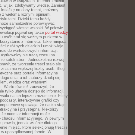
ukiwań w książkach. Internet zmienił
b, w jaki zdobywamy wiedzę. Zamiast
ą książkę na dany temat, możemy
 z wieloma różnymi opiniami,
artykułami. Dzięki temu każdy
może samodzielnie porównywać
 wyciągać własne wnioski. W połowie
rewolucji pojawił się także
portal wiedzy
elu osób stał się ważnym punktem w
orzystaniu z internetu. Takie miejsca
ści z różnych dziedzin i umożliwiają
rcie do wartościowych informacji.
użytkownicy nie tracą czasu na
ie setek stron. Jednocześnie rozwój
prawił, że tworzenie treści stało się
 znacznie większej liczby osób. Blogi,
tyczne oraz portale informacyjne
dego dnia, a ich autorzy dzielą się
iem, wiedzą oraz własnymi
i. Warto również zauważyć, że
ie tylko ułatwia dostęp do informacji,
zwala na ich lepsze zrozumienie. Filmy
podcasty, interaktywne grafiki czy
omputerowe sprawiają, że nauka staje
 atrakcyjna i przystępna. Niektórzy
, że nadmiar informacji może
o chaosu informacyjnego. W pewnym
to prawda, jednak właśnie dlatego
nie miejsc, które selekcjonują treści i
e w uporządkowanej formie. W