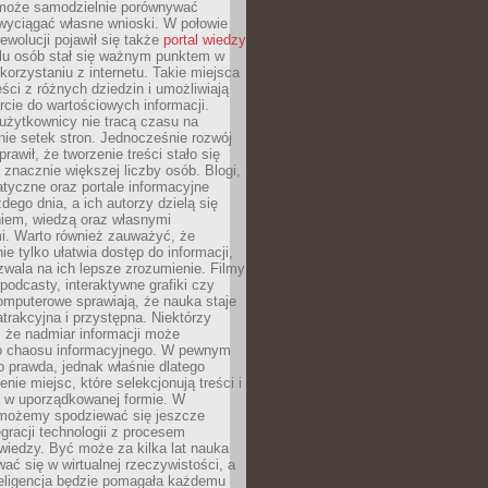
może samodzielnie porównywać
 wyciągać własne wnioski. W połowie
rewolucji pojawił się także
portal wiedzy
elu osób stał się ważnym punktem w
orzystaniu z internetu. Takie miejsca
ści z różnych dziedzin i umożliwiają
rcie do wartościowych informacji.
użytkownicy nie tracą czasu na
ie setek stron. Jednocześnie rozwój
prawił, że tworzenie treści stało się
 znacznie większej liczby osób. Blogi,
tyczne oraz portale informacyjne
dego dnia, a ich autorzy dzielą się
iem, wiedzą oraz własnymi
i. Warto również zauważyć, że
ie tylko ułatwia dostęp do informacji,
zwala na ich lepsze zrozumienie. Filmy
podcasty, interaktywne grafiki czy
omputerowe sprawiają, że nauka staje
 atrakcyjna i przystępna. Niektórzy
, że nadmiar informacji może
o chaosu informacyjnego. W pewnym
to prawda, jednak właśnie dlatego
nie miejsc, które selekcjonują treści i
e w uporządkowanej formie. W
 możemy spodziewać się jeszcze
egracji technologii z procesem
wiedzy. Być może za kilka lat nauka
ać się w wirtualnej rzeczywistości, a
teligencja będzie pomagała każdemu