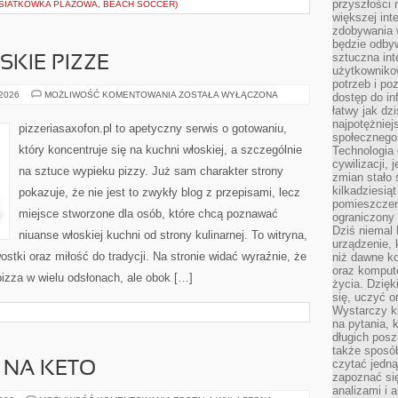
przyszłości
SIATKÓWKA PLAŻOWA, BEACH SOCCER)
większej int
zdobywania 
będzie odbyw
sztuczna in
KIE PIZZE
użytkowniko
potrzeb i po
KLASYCZNE
 2026
MOŻLIWOŚĆ KOMENTOWANIA
ZOSTAŁA WYŁĄCZONA
dostęp do in
WŁOSKIE
łatwy jak dz
PIZZE
najpotężniej
pizzeriasaxofon.pl to apetyczny serwis o gotowaniu,
społecznego
który koncentruje się na kuchni włoskiej, a szczególnie
Technologia
cywilizacji,
na sztuce wypieku pizzy. Już sam charakter strony
zmian stało
kilkadziesią
pokazuje, że nie jest to zwykły blog z przepisami, lecz
pomieszczeni
miejsce stworzone dla osób, które chcą poznawać
ograniczony 
Dziś niemal 
niuanse włoskiej kuchni od strony kulinarnej. To witryna,
urządzenie,
ostki oraz miłość do tradycji. Na stronie widać wyraźnie, że
niż dawne k
oraz kompute
izza w wielu odsłonach, ale obok […]
życia. Dzię
się, uczyć o
Wystarczy ki
na pytania,
długich posz
także sposó
czytać jedn
 NA KETO
zapoznać się
analizami i 