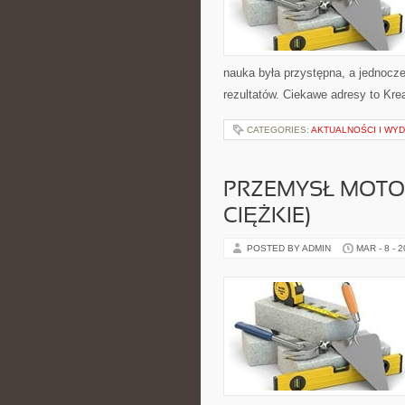
nauka była przystępna, a jednocze
rezultatów. Ciekawe adresy to Kr
CATEGORIES:
AKTUALNOŚCI I WY
PRZEMYSŁ MOTO
CIĘŻKIE)
POSTED BY ADMIN
MAR - 8 - 