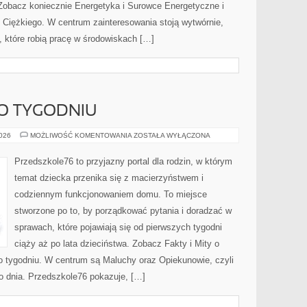
 Zobacz koniecznie Energetyka i Surowce Energetyczne i
Ciężkiego. W centrum zainteresowania stoją wytwórnie,
 które robią pracę w środowiskach […]
PO TYGODNIU
CIĄŻA
2026
MOŻLIWOŚĆ KOMENTOWANIA
ZOSTAŁA WYŁĄCZONA
TYDZIEŃ
PO
TYGODNIU
Przedszkole76 to przyjazny portal dla rodzin, w którym
temat dziecka przenika się z macierzyństwem i
codziennym funkcjonowaniem domu. To miejsce
stworzone po to, by porządkować pytania i doradzać w
sprawach, które pojawiają się od pierwszych tygodni
ciąży aż po lata dzieciństwa. Zobacz Fakty i Mity o
 po tygodniu. W centrum są Maluchy oraz Opiekunowie, czyli
go dnia. Przedszkole76 pokazuje, […]