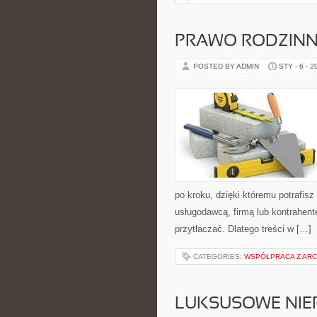
PRAWO RODZIN
POSTED BY ADMIN
STY - 6 - 2
po kroku, dzięki któremu potrafi
usługodawcą, firmą lub kontrahent
przytłaczać. Dlatego treści w […]
CATEGORIES:
WSPÓŁPRACA Z ARC
LUKSUSOWE NI