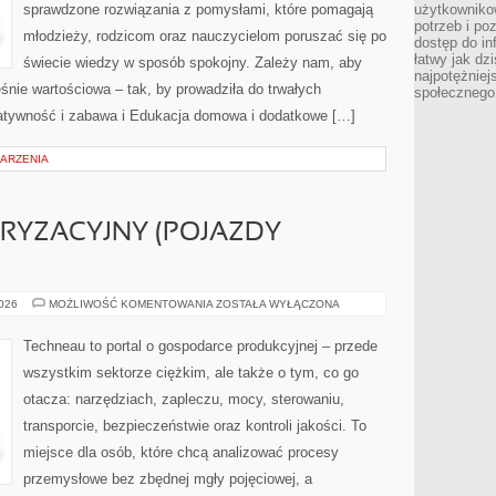
sprawdzone rozwiązania z pomysłami, które pomagają
użytkowniko
potrzeb i po
młodzieży, rodzicom oraz nauczycielom poruszać się po
dostęp do in
łatwy jak dz
świecie wiedzy w sposób spokojny. Zależy nam, aby
najpotężniej
śnie wartościowa – tak, by prowadziła do trwałych
społecznego
eatywność i zabawa i Edukacja domowa i dodatkowe […]
DARZENIA
RYZACYJNY (POJAZDY
PRZEMYSŁ
2026
MOŻLIWOŚĆ KOMENTOWANIA
ZOSTAŁA WYŁĄCZONA
MOTORYZACYJNY
(POJAZDY
CIĘŻKIE)
Techneau to portal o gospodarce produkcyjnej – przede
wszystkim sektorze ciężkim, ale także o tym, co go
otacza: narzędziach, zapleczu, mocy, sterowaniu,
transporcie, bezpieczeństwie oraz kontroli jakości. To
miejsce dla osób, które chcą analizować procesy
przemysłowe bez zbędnej mgły pojęciowej, a