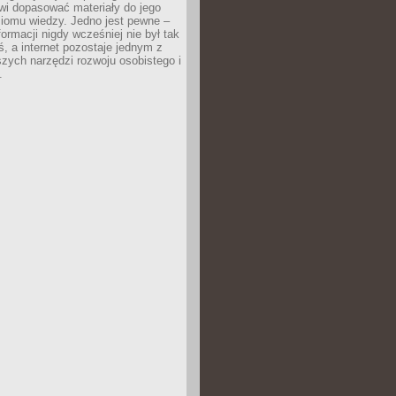
wi dopasować materiały do jego
ziomu wiedzy. Jedno jest pewne –
formacji nigdy wcześniej nie był tak
iś, a internet pozostaje jednym z
szych narzędzi rozwoju osobistego i
.