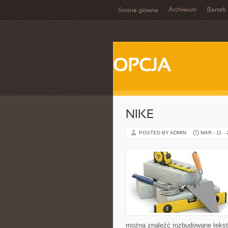
Archiwum
Bartek
Strona główna
OPCJA
NIKE
POSTED BY ADMIN
MAR - 11 -
można znaleźć rozbudowane teksty, 