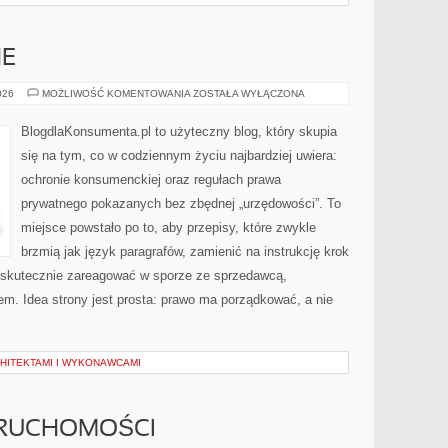
NE
PRAWO
026
MOŻLIWOŚĆ KOMENTOWANIA
ZOSTAŁA WYŁĄCZONA
RODZINNE
BlogdlaKonsumenta.pl to użyteczny blog, który skupia
się na tym, co w codziennym życiu najbardziej uwiera:
ochronie konsumenckiej oraz regułach prawa
prywatnego pokazanych bez zbędnej „urzędowości”. To
miejsce powstało po to, aby przepisy, które zwykle
brzmią jak język paragrafów, zamienić na instrukcję krok
sz skutecznie zareagować w sporze ze sprzedawcą,
em. Idea strony jest prosta: prawo ma porządkować, a nie
HITEKTAMI I WYKONAWCAMI
ERUCHOMOŚCI