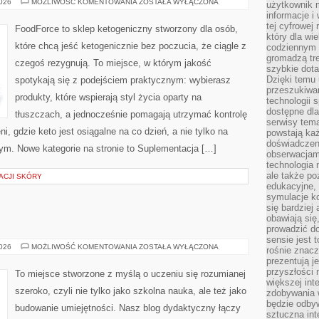
SUPLEMENTACJA
2026
MOŻLIWOŚĆ KOMENTOWANIA
ZOSTAŁA WYŁĄCZONA
użytkownik 
NA
informacje i
KETO
tej cyfrowej 
FoodForce to sklep ketogeniczny stworzony dla osób,
który dla wi
które chcą jeść ketogenicznie bez poczucia, że ciągle z
codziennym k
gromadzą tre
czegoś rezygnują. To miejsce, w którym jakość
szybkie dota
Dzięki temu 
spotykają się z podejściem praktycznym: wybierasz
przeszukiwan
produkty, które wspierają styl życia oparty na
technologii s
dostępne dla
tłuszczach, a jednocześnie pomagają utrzymać kontrolę
serwisy tema
i, gdzie keto jest osiągalne na co dzień, a nie tylko na
powstają każ
doświadczen
 tym. Nowe kategorie na stronie to Suplementacja […]
obserwacjam
technologia n
ale także po
ACJI SKÓRY
edukacyjne, 
symulacje k
się bardziej
obawiają się
prowadzić d
sensie jest 
PRZEDSZKOLA
2026
MOŻLIWOŚĆ KOMENTOWANIA
ZOSTAŁA WYŁĄCZONA
rośnie znacze
prezentują j
przyszłości
To miejsce stworzone z myślą o uczeniu się rozumianej
większej int
szeroko, czyli nie tylko jako szkolna nauka, ale też jako
zdobywania 
będzie odbyw
budowanie umiejętności. Nasz blog dydaktyczny łączy
sztuczna in