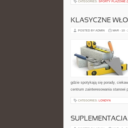
CATEGORIES:
SPORTY PLAŻOWE (
KLASYCZNE WŁOS
POSTED BY ADMIN
MAR - 10 -
gdzie spotykają się porady, ciekaw
centrum zainteresowania stanowi p
CATEGORIES:
LONDYN
SUPLEMENTACJA