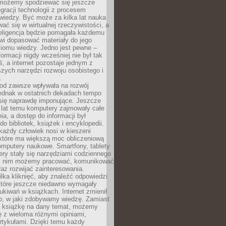
 możemy spodziewać się jeszcze
egracji technologii z procesem
wiedzy. Być może za kilka lat nauka
ać się w wirtualnej rzeczywistości, a
teligencja będzie pomagała każdemu
wi dopasować materiały do jego
ziomu wiedzy. Jedno jest pewne –
formacji nigdy wcześniej nie był tak
iś, a internet pozostaje jednym z
szych narzędzi rozwoju osobistego i
.
 od zawsze wpływała na rozwój
 jednak w ostatnich dekadach tempo
 się naprawdę imponujące. Jeszcze
t lat temu komputery zajmowały całe
a, a dostęp do informacji był
do bibliotek, książek i encyklopedii.
każdy człowiek nosi w kieszeni
 które ma większą moc obliczeniową
omputery naukowe. Smartfony, tablety
ry stały się narzędziami codziennego
ki nim możemy pracować, komunikować
raz rozwijać zainteresowania.
lka kliknięć, aby znaleźć odpowiedzi
 które jeszcze niedawno wymagały
ukiwań w książkach. Internet zmienił
b, w jaki zdobywamy wiedzę. Zamiast
ą książkę na dany temat, możemy
 z wieloma różnymi opiniami,
artykułami. Dzięki temu każdy