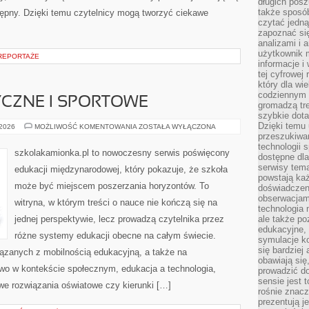
długich posz
także sposó
tępny. Dzięki temu czytelnicy mogą tworzyć ciekawe
czytać jedn
zapoznać się
analizami i 
użytkownik 
REPORTAŻE
informacje i
tej cyfrowej 
który dla wi
codziennym k
CZNE I SPORTOWE
gromadzą tre
szybkie dota
Dzięki temu 
SZKOŁY
 2026
MOŻLIWOŚĆ KOMENTOWANIA
ZOSTAŁA WYŁĄCZONA
ARTYSTYCZNE
przeszukiwan
I
technologii s
SPORTOWE
szkolakamionka.pl to nowoczesny serwis poświęcony
dostępne dla
serwisy tema
edukacji międzynarodowej, który pokazuje, że szkoła
powstają każ
może być miejscem poszerzania horyzontów. To
doświadczen
obserwacjam
witryna, w którym treści o nauce nie kończą się na
technologia n
jednej perspektywie, lecz prowadzą czytelnika przez
ale także po
edukacyjne, 
różne systemy edukacji obecne na całym świecie.
symulacje k
się bardziej
iązanych z mobilnością edukacyjną, a także na
obawiają się
two w kontekście społecznym, edukacja a technologia,
prowadzić d
sensie jest 
e rozwiązania oświatowe czy kierunki […]
rośnie znacze
prezentują j