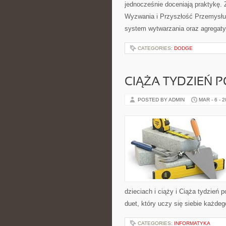
jednocześnie doceniają praktykę.
Wyzwania i Przyszłość Przemysłu 
system wytwarzania oraz agregaty,
CATEGORIES:
DODGE
CIĄŻA TYDZIEŃ 
POSTED BY ADMIN
MAR - 6 - 
dzieciach i ciąży i Ciąża tydzień
duet, który uczy się siebie każde
CATEGORIES:
INFORMATYKA