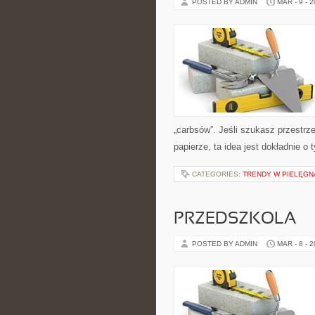
POSTED BY ADMIN
MAR - 9 - 
„carbsów”. Jeśli szukasz przestrzen
papierze, ta idea jest dokładnie o
CATEGORIES:
TRENDY W PIELĘGN
PRZEDSZKOLA
POSTED BY ADMIN
MAR - 8 - 