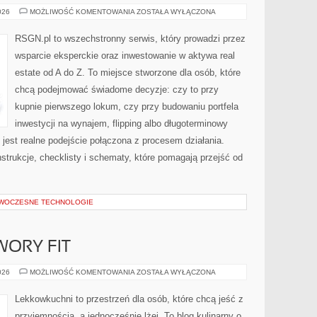
LUKSUSOWE
026
MOŻLIWOŚĆ KOMENTOWANIA
ZOSTAŁA WYŁĄCZONA
NIERUCHOMOŚCI
RSGN.pl to wszechstronny serwis, który prowadzi przez
wsparcie eksperckie oraz inwestowanie w aktywa real
estate od A do Z. To miejsce stworzone dla osób, które
chcą podejmować świadome decyzje: czy to przy
kupnie pierwszego lokum, czy przy budowaniu portfela
inwestycji na wynajem, flipping albo długoterminowy
jest realne podejście połączona z procesem działania.
nstrukcje, checklisty i schematy, które pomagają przejść od
OWOCZESNE TECHNOLOGIE
ORY FIT
DOMOWE
026
MOŻLIWOŚĆ KOMENTOWANIA
ZOSTAŁA WYŁĄCZONA
PRZETWORY
FIT
Lekkowkuchni to przestrzeń dla osób, które chcą jeść z
przyjemnością, a jednocześnie lżej. To blog kulinarny o