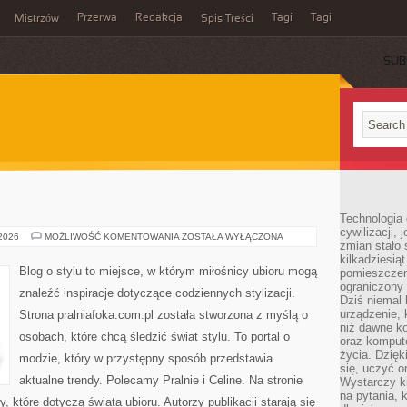
Przerwa
Redakcja
Tagi
Tagi
Mistrzów
Spis Treści
SUB
Technologia
cywilizacji,
NIKE
 2026
MOŻLIWOŚĆ KOMENTOWANIA
ZOSTAŁA WYŁĄCZONA
zmian stało
kilkadziesią
Blog o stylu to miejsce, w którym miłośnicy ubioru mogą
pomieszczeni
ograniczony 
znaleźć inspiracje dotyczące codziennych stylizacji.
Dziś niemal 
urządzenie,
Strona pralniafoka.com.pl została stworzona z myślą o
niż dawne k
osobach, które chcą śledzić świat stylu. To portal o
oraz kompute
życia. Dzię
modzie, który w przystępny sposób przedstawia
się, uczyć o
aktualne trendy. Polecamy Pralnie i Celine. Na stronie
Wystarczy ki
na pytania,
które dotyczą świata ubioru. Autorzy publikacji starają się