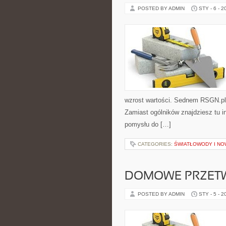
POSTED BY ADMIN
STY - 6 - 2
wzrost wartości. Sednem RSGN.pl 
Zamiast ogólników znajdziesz tu i
pomysłu do […]
CATEGORIES:
ŚWIATŁOWODY I N
DOMOWE PRZETW
POSTED BY ADMIN
STY - 5 - 2