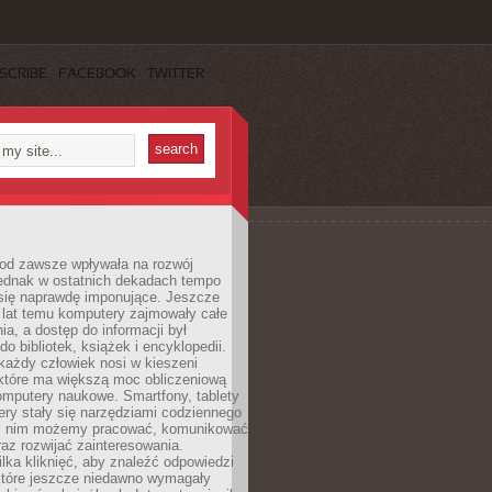
SCRIBE
FACEBOOK
TWITTER
 od zawsze wpływała na rozwój
 jednak w ostatnich dekadach tempo
 się naprawdę imponujące. Jeszcze
t lat temu komputery zajmowały całe
a, a dostęp do informacji był
do bibliotek, książek i encyklopedii.
każdy człowiek nosi w kieszeni
 które ma większą moc obliczeniową
omputery naukowe. Smartfony, tablety
ry stały się narzędziami codziennego
ki nim możemy pracować, komunikować
raz rozwijać zainteresowania.
lka kliknięć, aby znaleźć odpowiedzi
 które jeszcze niedawno wymagały