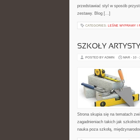
przedstawiać styl w sposób przys
zestawy. Blog […]
CATEGORIES:
LEŚNE WYPRAWY I 
SZKOŁY ARTYSTY
POSTED BY ADMIN
MAR - 10 -
Strona skupia się na tematach zw
zagadnieniach takich jak szkolnic
nauka poza szkołą, międzynarodow