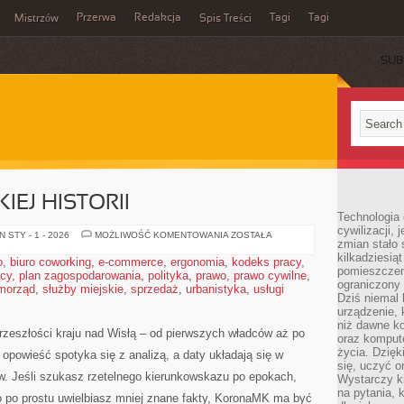
Przerwa
Redakcja
Tagi
Tagi
Mistrzów
Spis Treści
SUB
IEJ HISTORII
Technologia
cywilizacji,
TAJEMNICE
 STY - 1 - 2026
MOŻLIWOŚĆ KOMENTOWANIA
ZOSTAŁA
zmian stało
POLSKIEJ
HISTORII
kilkadziesią
o
,
biuro coworking
,
e-commerce
,
ergonomia
,
kodeks pracy
,
pomieszczeni
acy
,
plan zagospodarowania
,
polityka
,
prawo
,
prawo cywilne
,
ograniczony 
morząd
,
służby miejskie
,
sprzedaż
,
urbanistyka
,
usługi
Dziś niemal 
urządzenie,
niż dawne k
zeszłości kraju nad Wisłą – od pierwszych władców aż po
oraz kompute
życia. Dzię
 opowieść spotyka się z analizą, a daty układają się w
się, uczyć o
ów. Jeśli szukasz rzetelnego kierunkowskazu po epokach,
Wystarczy ki
na pytania,
o po prostu uwielbiasz mniej znane fakty, KoronaMK ma być