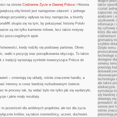
długich posz
ści na stronie
Codzienne Życie w Dawnej Polsce
i Historia
także sposó
czytać jedn
większą siłą historii jest następstwo zdarzeń: z jednego
zapoznać się
analizami i 
 jednego przywódcy wpływa na losy następców, a triumfy
użytkownik 
ronaMK skupia się na tym, by pokazywać historię Polski
informacje i
tej cyfrowej 
ważne są nie tylko kamienie milowe, lecz także motywy
który dla wi
ności poszczególnych epok.
codziennym k
gromadzą tre
szybkie dota
ństwowości, kiedy rodziły się podstawy państwa. Okres
Dzięki temu 
przeszukiwan
ic, walki o pozycję oraz porządkowania obyczaju. To także
technologii s
dostępne dla
ak z tradycji wyrastają symbole towarzyszące Polsce do
serwisy tema
powstają każ
doświadczen
obserwacjam
wień – zmieniają się układy, rośnie znaczenie handlu, a
technologia n
ale także po
ać interesy w coraz bardziej rozbudowanym świecie.
edukacyjne, 
z te procesy tak, by widać było nie tylko jak się wydarzyło,
symulacje k
się bardziej
je i jakie miały rezultaty.
obawiają się
prowadzić d
sensie jest 
 to przestrzeń dla ambitnych projektów, ale też dla życia
rośnie znacze
wyłącznie królów; są także rzemieślnicy, uczeni, duchowni.
prezentują j