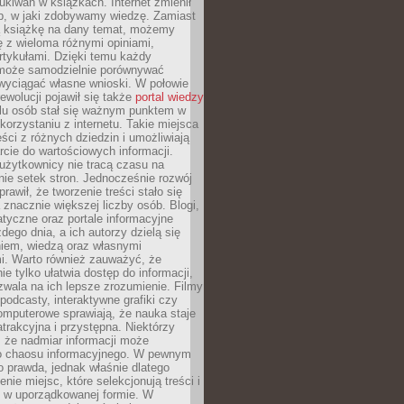
ukiwań w książkach. Internet zmienił
b, w jaki zdobywamy wiedzę. Zamiast
ą książkę na dany temat, możemy
 z wieloma różnymi opiniami,
artykułami. Dzięki temu każdy
może samodzielnie porównywać
 wyciągać własne wnioski. W połowie
rewolucji pojawił się także
portal wiedzy
elu osób stał się ważnym punktem w
orzystaniu z internetu. Takie miejsca
ści z różnych dziedzin i umożliwiają
rcie do wartościowych informacji.
użytkownicy nie tracą czasu na
ie setek stron. Jednocześnie rozwój
prawił, że tworzenie treści stało się
 znacznie większej liczby osób. Blogi,
tyczne oraz portale informacyjne
dego dnia, a ich autorzy dzielą się
iem, wiedzą oraz własnymi
i. Warto również zauważyć, że
ie tylko ułatwia dostęp do informacji,
zwala na ich lepsze zrozumienie. Filmy
podcasty, interaktywne grafiki czy
omputerowe sprawiają, że nauka staje
 atrakcyjna i przystępna. Niektórzy
, że nadmiar informacji może
o chaosu informacyjnego. W pewnym
to prawda, jednak właśnie dlatego
nie miejsc, które selekcjonują treści i
e w uporządkowanej formie. W