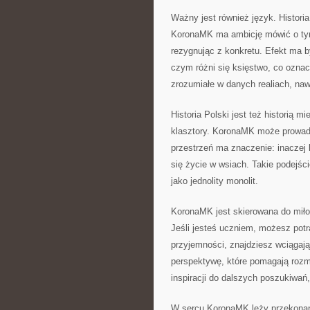
Ważny jest również język. Histori
KoronaMK ma ambicję mówić o tym 
rezygnując z konkretu. Efekt ma by
czym różni się księstwo, co ozna
zrozumiałe w danych realiach, nawe
Historia Polski jest też historią 
klasztory. KoronaMK może prowadzi
przestrzeń ma znaczenie: inaczej k
się życie w wsiach. Takie podejśc
jako jednolity monolit.
KoronaMK jest skierowana do miłośn
Jeśli jesteś uczniem, możesz potr
przyjemności, znajdziesz wciągają
perspektywę, które pomagają rozma
inspiracji do dalszych poszukiwań
W sercu KoronaMK leży przekonanie