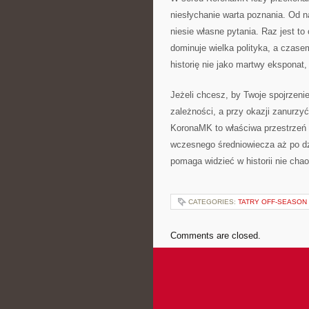
niesłychanie warta poznania. Od 
niesie własne pytania. Raz jest 
dominuje wielka polityka, a cza
historię nie jako martwy eksponat,
Jeżeli chcesz, by Twoje spojrzeni
zależności, a przy okazji zanurzy
KoronaMK to właściwa przestrzeń 
wczesnego średniowiecza aż po dzis
pomaga widzieć w historii nie chao
CATEGORIES:
TATRY OFF-SEASON
Comments are closed.