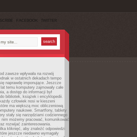
SCRIBE
FACEBOOK
TWITTER
 od zawsze wpływała na rozwój
 jednak w ostatnich dekadach tempo
 się naprawdę imponujące. Jeszcze
t lat temu komputery zajmowały całe
a, a dostęp do informacji był
do bibliotek, książek i encyklopedii.
każdy człowiek nosi w kieszeni
 które ma większą moc obliczeniową
omputery naukowe. Smartfony, tablety
ry stały się narzędziami codziennego
ki nim możemy pracować, komunikować
raz rozwijać zainteresowania.
lka kliknięć, aby znaleźć odpowiedzi
 które jeszcze niedawno wymagały