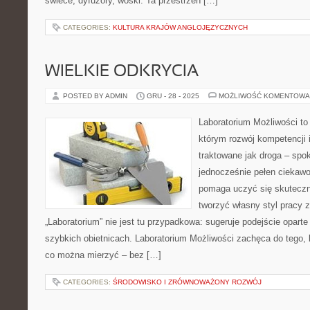
świece, dyfuzory, woski. Ta przestrzeń […]
CATEGORIES:
KULTURA KRAJÓW ANGLOJĘZYCZNYCH
WIELKIE ODKRYCIA
POSTED BY ADMIN
GRU - 28 - 2025
MOŻLIWOŚĆ KOMENTOWA
Laboratorium Możliwości to 
którym rozwój kompetencji 
traktowane jak droga – spo
jednocześnie pełen ciekawoś
pomaga uczyć się skuteczni
tworzyć własny styl pracy 
„Laboratorium” nie jest tu przypadkowa: sugeruje podejście oparte
szybkich obietnicach. Laboratorium Możliwości zachęca do tego, 
co można mierzyć – bez […]
CATEGORIES:
ŚRODOWISKO I ZRÓWNOWAŻONY ROZWÓJ