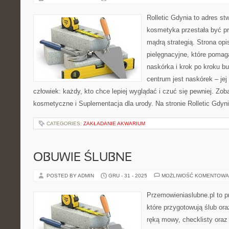
Rolletic Gdynia to adres s
kosmetyka przestała być pr
mądrą strategią. Strona opi
pielęgnacyjne, które pomag
naskórka i krok po kroku b
centrum jest naskórek – jej
człowiek: każdy, kto chce lepiej wyglądać i czuć się pewniej. Zo
kosmetyczne i Suplementacja dla urody. Na stronie Rolletic Gdyn
CATEGORIES:
ZAKŁADANIE AKWARIUM
OBUWIE ŚLUBNE
POSTED BY ADMIN
GRU - 31 - 2025
MOŻLIWOŚĆ KOMENTOWA
Przemowieniaslubne.pl to p
które przygotowują ślub or
ręką mowy, checklisty oraz 