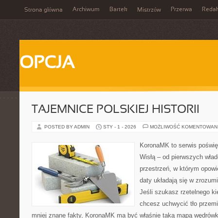
Archiwum
Bartek
Przerwa
Redak
Strona główna
Mistrzów
OPCJA
TAJEMNICE POLSKIEJ HISTORII
POSTED BY ADMIN
STY - 1 - 2026
MOŻLIWOŚĆ KOMENTOWAN
KoronaMK to serwis poświę
Wisłą – od pierwszych wład
przestrzeń, w którym opowie
daty układają się w zrozumi
Jeśli szukasz rzetelnego 
chcesz uchwycić tło przemi
mniej znane fakty, KoronaMK ma być właśnie taką mapą wędrówki