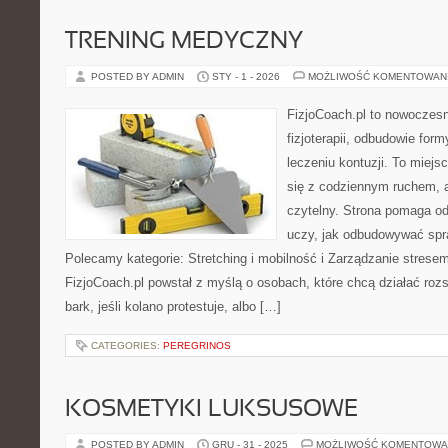
TRENING MEDYCZNY
POSTED BY ADMIN
STY - 1 - 2026
MOŻLIWOŚĆ KOMENTOWAN
FizjoCoach.pl to nowoczes
fizjoterapii, odbudowie fo
leczeniu kontuzji. To miej
się z codziennym ruchem, a
czytelny. Strona pomaga od
uczy, jak odbudowywać sp
Polecamy kategorie: Stretching i mobilność i Zarządzanie stresem 
FizjoCoach.pl powstał z myślą o osobach, które chcą działać rozs
bark, jeśli kolano protestuje, albo […]
CATEGORIES:
PEREGRINOS
KOSMETYKI LUKSUSOWE
POSTED BY ADMIN
GRU - 31 - 2025
MOŻLIWOŚĆ KOMENTOWA