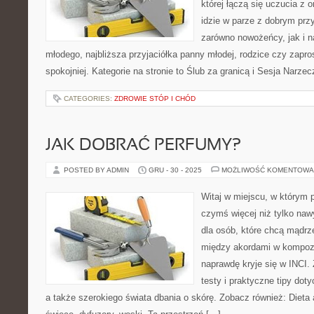
której łączą się uczucia z 
idzie w parze z dobrym prz
zarówno nowożeńcy, jak i na
młodego, najbliższa przyjaciółka panny młodej, rodzice czy zapr
spokojniej. Kategorie na stronie to Ślub za granicą i Sesja Narze
CATEGORIES:
ZDROWIE STÓP I CHÓD
JAK DOBRAĆ PERFUMY?
POSTED BY ADMIN
GRU - 30 - 2025
MOŻLIWOŚĆ KOMENTOWA
Witaj w miejscu, w którym p
czymś więcej niż tylko naw
dla osób, które chcą mądrz
między akordami w kompozy
naprawdę kryje się w INCI. 
testy i praktyczne tipy do
a także szerokiego świata dbania o skórę. Zobacz również: Dieta