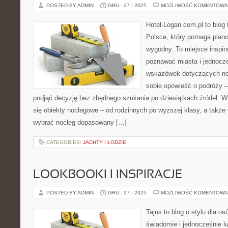
POSTED BY ADMIN
GRU - 27 - 2025
MOŻLIWOŚĆ KOMENTOWA
Hotel-Logan.com.pl to blog
Polsce, który pomaga plan
wygodny. To miejsce inspira
poznawać miasta i jednocz
wskazówek dotyczących noc
sobie opowieść o podróży –
podjąć decyzję bez zbędnego szukania po dziesiątkach źródeł. W
się obiekty noclegowe – od rodzinnych po wyższej klasy, a takż
wybrać nocleg dopasowany […]
CATEGORIES:
JACHTY I ŁODZIE
LOOKBOOKI I INSPIRACJE
POSTED BY ADMIN
GRU - 27 - 2025
MOŻLIWOŚĆ KOMENTOWA
Tajus to blog o stylu dla os
świadomie i jednocześnie l