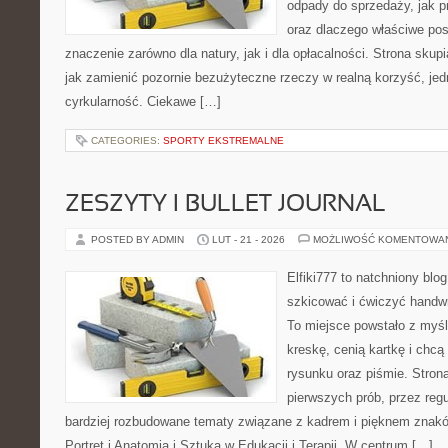
odpady do sprzedaży, jak p
oraz dlaczego właściwe po
znaczenie zarówno dla natury, jak i dla opłacalności. Strona skupi
jak zamienić pozornie bezużyteczne rzeczy w realną korzyść, je
cyrkularność. Ciekawe […]
CATEGORIES:
SPORTY EKSTREMALNE
ZESZYTY I BULLET JOURNAL
POSTED BY ADMIN
LUT - 21 - 2026
MOŻLIWOŚĆ KOMENTOWA
Elfiki777 to natchniony blo
szkicować i ćwiczyć handw
To miejsce powstało z myśl
kreskę, cenią kartkę i chc
rysunku oraz piśmie. Stron
pierwszych prób, przez regu
bardziej rozbudowane tematy związane z kadrem i pięknem znakó
Portret i Anatomia i Sztuka w Edukacji i Terapii. W centrum […]