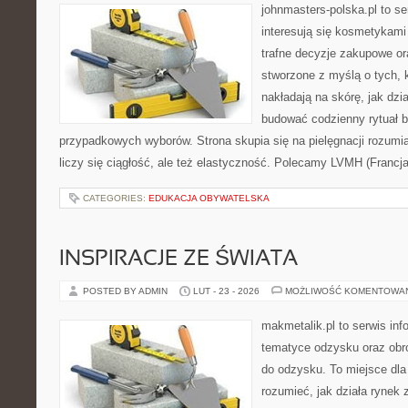
johnmasters-polska.pl to se
interesują się kosmetykami
trafne decyzje zakupowe or
stworzone z myślą o tych, k
nakładają na skórę, jak dzi
budować codzienny rytuał 
przypadkowych wyborów. Strona skupia się na pielęgnacji rozumi
liczy się ciągłość, ale też elastyczność. Polecamy LVMH (Francj
CATEGORIES:
EDUKACJA OBYWATELSKA
INSPIRACJE ZE ŚWIATA
POSTED BY ADMIN
LUT - 23 - 2026
MOŻLIWOŚĆ KOMENTOWA
makmetalik.pl to serwis in
tematyce odzysku oraz obr
do odzysku. To miejsce dla o
rozumieć, jak działa rynek