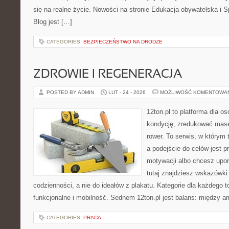
się na realne życie. Nowości na stronie Edukacja obywatelska i 
Blog jest […]
CATEGORIES:
BEZPIECZEŃSTWO NA DRODZE
ZDROWIE I REGENERACJA
POSTED BY ADMIN
LUT - 24 - 2026
MOŻLIWOŚĆ KOMENTOWA
12ton.pl to platforma dla o
kondycję, zredukować masę 
rower. To serwis, w którym 
a podejście do celów jest p
motywacji albo chcesz upo
tutaj znajdziesz wskazówk
codzienności, a nie do ideałów z plakatu. Kategorie dla każdego to
funkcjonalne i mobilność. Sednem 12ton.pl jest balans: między am
CATEGORIES:
PRACA