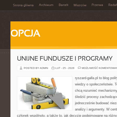
Archiwum
Bartek
Przerwa
Redak
Strona główna
Mistrzów
OPCJA
UNIJNE FUNDUSZE I PROGRAMY
POSTED BY ADMIN
LUT - 25 - 2026
MOŻLIWOŚĆ KOMENTOWA
ryszard-galla.pl to blog pol
wiedzy o społeczeństwie. To
chcą rozumieć mechanizmy 
śledzić procesy zachodzące
jednocześnie budować nieza
analizy i argumenty. W cen
członek wspólnoty, a także to, jak decyzje podejmowane na różn