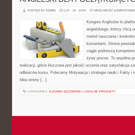
ANGIELSKI DLA POCZĄTKUJĄCY
POSTED BY ADMIN
LUT - 19 - 2026
MOŻLIWOŚĆ KOMENTOWA
Kongres Anglistów to platfo
angielskiego, którzy chcą 
metod nauczania i konkret
kursantami. Strona powstał
ciągle podnoszą kompetencj
żywy proces. To wspólna p
realizacji, gdzie kluczowa jest jakość uczenia oraz satysfakcja za
odbiorców kursu. Polecamy Motywacja i strategie nauki i Fakty i 
Idea strony […]
CATEGORIES:
KUCHNIA SEZONOWA I LOKALNE PRODUKTY