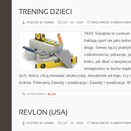
TRENING DZIECI
POSTED BY ADMIN
LUT - 24 - 2026
MOŻLIWOŚĆ KOMENTOWA
TKKF Sieraków to centrum w
traktują sport nie jako jedn
drogę. Serwis łączy prakty
codziennością: pokazuje, j
kroku, jak dbać o bezpiecze
umiejętności w duchu mądre
tych, którzy chcą trenować skuteczniej, niezależnie od tego, czy
kroków. Polecamy Zawody i rywalizacja i Zawody i rywalizacja. 
CATEGORIES:
BLOG
REVLON (USA)
POSTED BY ADMIN
LUT - 23 - 2026
MOŻLIWOŚĆ KOMENTOWA