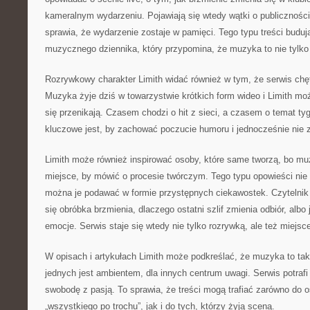
kameralnym wydarzeniu. Pojawiają się wtedy wątki o publiczności
sprawia, że wydarzenie zostaje w pamięci. Tego typu treści budują
muzycznego dziennika, który przypomina, że muzyka to nie tylko p
Rozrywkowy charakter Limith widać również w tym, że serwis chę
Muzyka żyje dziś w towarzystwie krótkich form wideo i Limith mo
się przenikają. Czasem chodzi o hit z sieci, a czasem o temat 
kluczowe jest, by zachować poczucie humoru i jednocześnie nie 
Limith może również inspirować osoby, które same tworzą, bo mu
miejsce, by mówić o procesie twórczym. Tego typu opowieści ni
można je podawać w formie przystępnych ciekawostek. Czytelnik 
się obróbka brzmienia, dlaczego ostatni szlif zmienia odbiór, albo
emocje. Serwis staje się wtedy nie tylko rozrywką, ale też miejsc
W opisach i artykułach Limith może podkreślać, że muzyka to tak
jednych jest ambientem, dla innych centrum uwagi. Serwis potrafi
swobodę z pasją. To sprawia, że treści mogą trafiać zarówno do o
„wszystkiego po trochu”, jak i do tych, którzy żyją sceną.