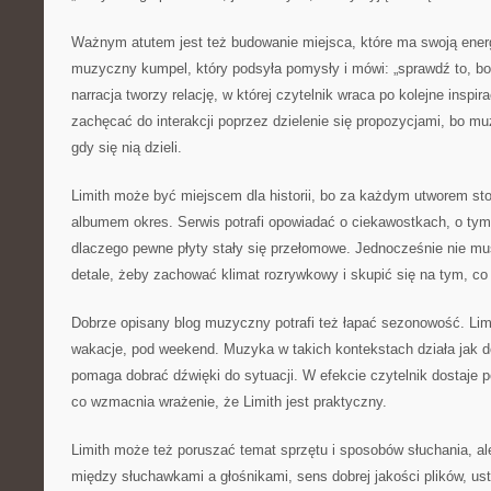
Ważnym atutem jest też budowanie miejsca, które ma swoją energ
muzyczny kumpel, który podsyła pomysły i mówi: „sprawdź to, bo
narracja tworzy relację, w której czytelnik wraca po kolejne inspi
zachęcać do interakcji poprzez dzielenie się propozycjami, bo muz
gdy się nią dzieli.
Limith może być miejscem dla historii, bo za każdym utworem st
albumem okres. Serwis potrafi opowiadać o ciekawostkach, o tym, 
dlaczego pewne płyty stały się przełomowe. Jednocześnie nie mu
detale, żeby zachować klimat rozrywkowy i skupić się na tym, c
Dobrze opisany blog muzyczny potrafi też łapać sezonowość. Lim
wakacje, pod weekend. Muzyka w takich kontekstach działa jak do
pomaga dobrać dźwięki do sytuacji. W efekcie czytelnik dostaje
co wzmacnia wrażenie, że Limith jest praktyczny.
Limith może też poruszać temat sprzętu i sposobów słuchania, ale
między słuchawkami a głośnikami, sens dobrej jakości plików, us