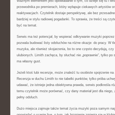
Ważnym elementem jest opowiadanie o tym, co dzieje się tu i tera
przewodnika po premierach, który wyłapuje ciekawych artystów o
reaktywacjach. Czytelnik dostaje perspektywę, ale bez przesadn
bardziej w stylu radiowej pogadanki. To sprawia, że treści są czyt
być na temat.
Serwis ma też potencjał, by wspierać odkrywanie muzyki poprzez 
pozwala budować listy odsłuchów na różne okazje: do pracy. W tle
muzyka, ale również skojarzenia, bo to one często decydują, czy
ulubionych. Limith zachęca, by słuchać nie „poprawnie”, tylko po
ma własny gust.
Jeżeli ktoś lubi recenzje, może znaleźć tu osobiste spojrzenie na a
Recenzja w duchu Limith to nie tabelki punktów, tylko próba uchw
udawać, że istnieje jedna obiektywna prawda, serwis podkreśla róż
temu czytelnik może porównać, czy dany materiał jest dla niego,
pełny odsłuch.
Dużo miejsca zajmuje także temat życia muzyki poza samym nag
opowiadać o scenie live, o tym, jak brzmienie zmienia się w klubie