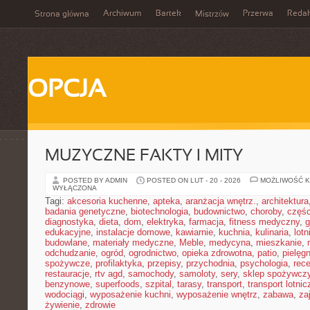
Archiwum
Bartek
Przerwa
Redak
Strona główna
Mistrzów
OPCJA
MUZYCZNE FAKTY I MITY
POSTED BY ADMIN
POSTED ON LUT - 20 - 2026
MOŻLIWOŚĆ 
WYŁĄCZONA
Tagi:
akcesoria kuchenne
,
apteka
,
aranżacja wnętrz.
,
architektura
badania genetyczne
,
biotechnologia
,
budownictwo
,
choroby
,
częś
diagnostyka
,
dieta
,
dom
,
elektryka
,
farmacja
,
fitness medyczny
,
g
edukacyjne
,
instalacje domowe
,
kawiarnie
,
kuchnia
,
kulinaria
,
lot
budowlane
,
materiały medyczne
,
Meble
,
medycyna
,
mieszkanie
,
odchudzanie
,
ogród
,
ogrodnictwo
,
opieka zdrowotna
,
patio
,
pielęgn
spożywcze
,
profilaktyka
,
przepisy
,
przychodnia
,
psychologia
,
rece
restauracje
,
rtv agd
,
samochody
,
samoloty
,
sery
,
sklep spożywcz
benzynowe
,
superfoods
,
szpital
,
tarasy
,
transport
,
transport lotnic
wodociągi
,
wyposażenie kuchni
,
wyposażenie wnętrz
,
zabawa
,
za
żywienie
,
zdrowie