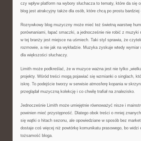
czy wpływ platform na wybory słuchacza to tematy, które da się o
blog jest atrakcyjny także dla osób, które chcą po prostu bardziej
Rozrywkowy blog muzyczny może mieć też świetną warstwę humo
porównaniami, łapać smaczki, a jednocześnie nie robić z muzyki
w tej branży jest miejsce na uśmiech. Taki styl sprawia, że czytel
rozmowie, a nie jak na wykładzie. Muzyka zyskuje wtedy wymiar no
dla większości słuchaczy.
Limith może podkreślać, że w muzyce ważna jest nie tylko „wielka
projekty. Wśród treści mogą pojawiać się wzmianki o singlach, kt
iskrę. To podejście tworzy w serwisie atmosferę kopania w skrzyn
przeglądał muzyczną kolekcję i co chwilę trafiał na znalezisko.
Jednocześnie Limith może umiejętnie równoważyć nisze i mainst
powinien mieć przystępność. Dlatego obok treści o mniej znanyc
się wątki o hitach sezonu, ale opowiedziane w sposób bez marketi
dostaje coś więcej niż powtórkę komunikatu prasowego, bo widzi o
tożsamość bloga.