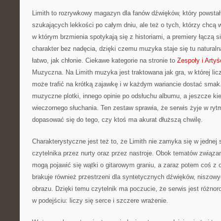
Limith to rozrywkowy magazyn dla fanów dźwięków, który powstał
szukających lekkości po całym dniu, ale też o tych, którzy chcą w
w którym brzmienia spotykają się z historiami, a premiery łączą 
charakter bez nadęcia, dzięki czemu muzyka staje się tu naturaln
łatwo, jak chłonie. Ciekawe kategorie na stronie to
Zespoły i Artyś
Muzyczna. Na Limith muzyka jest traktowana jak gra, w której licz
może trafić na krótką zajawkę i w każdym wariancie dostać smak.
muzyczne plotki, innego opinie po odsłuchu albumu, a jeszcze ki
wieczornego słuchania. Ten zestaw sprawia, że serwis żyje w rytmi
dopasować się do tego, czy ktoś ma akurat dłuższą chwilę.
Charakterystyczne jest też to, że Limith nie zamyka się w jednej 
czytelnika przez nurty oraz przez nastroje. Obok tematów związa
mogą pojawić się wątki o gitarowym graniu, a zaraz potem coś z ob
brakuje również przestrzeni dla syntetycznych dźwięków, niszow
obrazu. Dzięki temu czytelnik ma poczucie, że serwis jest różnor
w podejściu: liczy się serce i szczere wrażenie.