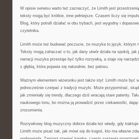
W opisie serwisu warto też zaznaczyć, że Limith jest przestrzeni
teksty mogą być krótkie, inne pełniejsze. Czasem liczy się impul
Blog, który potrafi działać w obu trybach, jest wygodny i dopasow
czytelnika.
Limith może też budować poczucie, że muzyka to język, którym 
Teksty mogą zahaczać o to, jak dany utwór działa na spokój, jak
narracji muzyka przestaje być tylko rozrywką, a staje się narzędzi
z głębią, która pojawia się naturalnie, bez patosu.
Ważnym elementem wizerunku jest także styl: Limith może być w
jednocześnie czerpać z tradycji muzyki. Może przypominać, skąd
jak zmieniały się trendy, dlaczego dziś wracają stare patenty. T
naukowego tonu, bo można ją prowadzić przez ciekawostki, dając
zrozumienia.
Rozrywkowy blog muzyczny dobrze działa też wtedy, gdy traktuje 
Limith może pisać tak, jak mówi się do kogoś, kto ma własne zdan
podpowiada. Zamiast stawiać kropkę, często zostawia przestrzeń