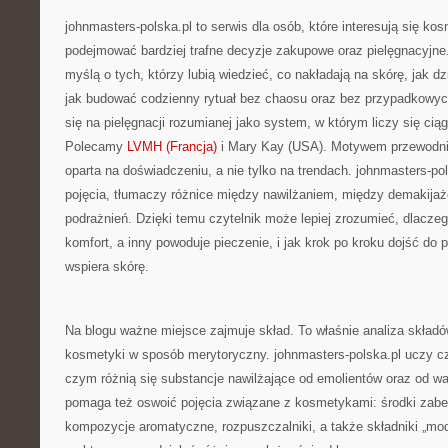
johnmasters-polska.pl to serwis dla osób, które interesują się ko
podejmować bardziej trafne decyzje zakupowe oraz pielęgnacyjne
myślą o tych, którzy lubią wiedzieć, co nakładają na skórę, jak d
jak budować codzienny rytuał bez chaosu oraz bez przypadkowyc
się na pielęgnacji rozumianej jako system, w którym liczy się ciąg
Polecamy
LVMH (Francja)
i Mary Kay (USA). Motywem przewodnim
oparta na doświadczeniu, a nie tylko na trendach. johnmasters-
pojęcia, tłumaczy różnice między nawilżaniem, między demakija
podrażnień. Dzięki temu czytelnik może lepiej zrozumieć, dlacze
komfort, a inny powoduje pieczenie, i jak krok po kroku dojść do pi
wspiera skórę.
Na blogu ważne miejsce zajmuje skład. To właśnie analiza skład
kosmetyki w sposób merytoryczny. johnmasters-polska.pl uczy czy
czym różnią się substancje nawilżające od emolientów oraz od wa
pomaga też oswoić pojęcia związane z kosmetykami: środki zabe
kompozycje aromatyczne, rozpuszczalniki, a także składniki „modn