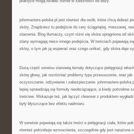
praktyce mogą działać różnie w zależności od bazy.
johnmasters-polska.pl jest również dla osób, które chcą dobrać pi
skóry. Znajdziesz tu podejście do cery ściągniętej, mieszanej, r
starzenia. Blog tłumaczy, czym różni się skóra spragniona od skó
stany wymagają nieco innego podejścia. W treściach pojawiają się
skóry, o tym jak ją wspierać oraz czego unikać, gdy skóra daje s
Dużą część serwisu stanowią tematy dotyczące pielęgnacji włosów
skórę głowy, jak rozróżniać problemy typu przesuszenie, oraz ja
oczyszczanie, odżywianie i zabezpieczanie. johnmasters-polska.
lepiej sprawdzają się formuły nieobciążające, a kiedy potrzebne s
treściwe. Wskazuje też, jak łączyć cleanser z produktem wygład
były błyszczące bez efektu nadmiaru.
W serwisie pojawiają się także treści o pielęgnacji ciała, które po
również potrzebuje wzmocnienia, szczególnie gdy jest narażona n