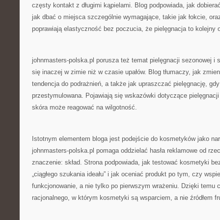
częsty kontakt z długimi kąpielami. Blog podpowiada, jak dobiera
jak dbać o miejsca szczególnie wymagające, takie jak łokcie, ora
poprawiają elastyczność bez poczucia, że pielęgnacja to kolejny
johnmasters-polska.pl porusza też temat pielęgnacji sezonowej i 
się inaczej w zimie niż w czasie upałów. Blog tłumaczy, jak zmien
tendencja do podrażnień, a także jak upraszczać pielęgnację, gdy
przestymulowana. Pojawiają się wskazówki dotyczące pielęgnacji
skóra może reagować na wilgotność.
Istotnym elementem bloga jest podejście do kosmetyków jako narz
johnmasters-polska.pl pomaga oddzielać hasła reklamowe od rzecz
znaczenie: skład. Strona podpowiada, jak testować kosmetyki be
„ciągłego szukania ideału” i jak oceniać produkt po tym, czy wspi
funkcjonowanie, a nie tylko po pierwszym wrażeniu. Dzięki temu c
racjonalnego, w którym kosmetyki są wsparciem, a nie źródłem fru