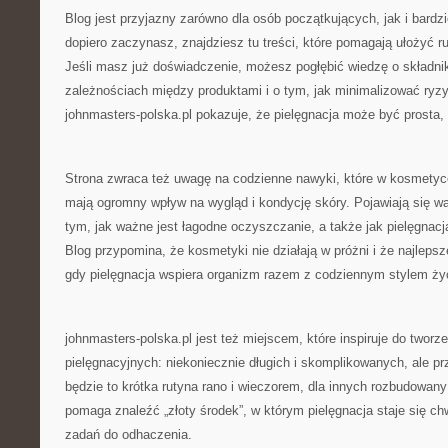
Blog jest przyjazny zarówno dla osób początkujących, jak i bard
dopiero zaczynasz, znajdziesz tu treści, które pomagają ułożyć r
Jeśli masz już doświadczenie, możesz pogłębić wiedzę o składni
zależnościach między produktami i o tym, jak minimalizować ryzyk
johnmasters-polska.pl pokazuje, że pielęgnacja może być prosta
Strona zwraca też uwagę na codzienne nawyki, które w kosmetyc
mają ogromny wpływ na wygląd i kondycję skóry. Pojawiają się wąt
tym, jak ważne jest łagodne oczyszczanie, a także jak pielęgnacj
Blog przypomina, że kosmetyki nie działają w próżni i że najlepsz
gdy pielęgnacja wspiera organizm razem z codziennym stylem ży
johnmasters-polska.pl jest też miejscem, które inspiruje do tworz
pielęgnacyjnych: niekoniecznie długich i skomplikowanych, ale p
będzie to krótka rutyna rano i wieczorem, dla innych rozbudowan
pomaga znaleźć „złoty środek”, w którym pielęgnacja staje się chwi
zadań do odhaczenia.