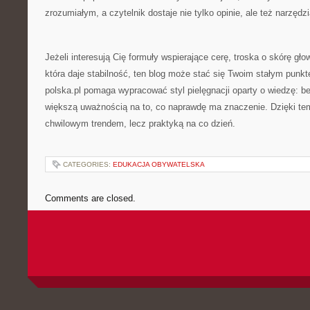
zrozumiałym, a czytelnik dostaje nie tylko opinie, ale też narzęd
Jeżeli interesują Cię formuły wspierające cerę, troska o skórę gł
która daje stabilność, ten blog może stać się Twoim stałym pun
polska.pl pomaga wypracować styl pielęgnacji oparty o wiedzę: be
większą uważnością na to, co naprawdę ma znaczenie. Dzięki temu
chwilowym trendem, lecz praktyką na co dzień.
CATEGORIES:
EDUKACJA OBYWATELSKA
Comments are closed.