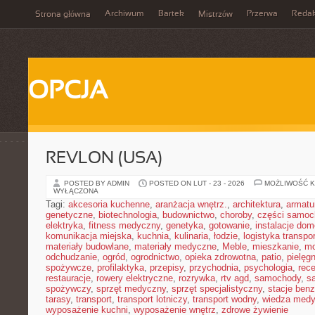
Archiwum
Bartek
Przerwa
Redak
Strona główna
Mistrzów
OPCJA
REVLON (USA)
POSTED BY ADMIN
POSTED ON LUT - 23 - 2026
MOŻLIWOŚĆ 
WYŁĄCZONA
Tagi:
akcesoria kuchenne
,
aranżacja wnętrz.
,
architektura
,
armatu
genetyczne
,
biotechnologia
,
budownictwo
,
choroby
,
części samo
elektryka
,
fitness medyczny
,
genetyka
,
gotowanie
,
instalacje do
komunikacja miejska
,
kuchnia
,
kulinaria
,
łodzie
,
logistyka transpo
materiały budowlane
,
materiały medyczne
,
Meble
,
mieszkanie
,
mo
odchudzanie
,
ogród
,
ogrodnictwo
,
opieka zdrowotna
,
patio
,
pielęgn
spożywcze
,
profilaktyka
,
przepisy
,
przychodnia
,
psychologia
,
rece
restauracje
,
rowery elektryczne
,
rozrywka
,
rtv agd
,
samochody
,
s
spożywczy
,
sprzęt medyczny
,
sprzęt specjalistyczny
,
stacje ben
tarasy
,
transport
,
transport lotniczy
,
transport wodny
,
wiedza med
wyposażenie kuchni
,
wyposażenie wnętrz
,
zdrowe żywienie