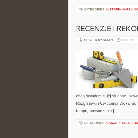
CATEGORIES:
HISTORIA MAREK M
RECENZJE I REK
POSTED BY ADMIN
LUT - 16 - 
chcą świadomiej jej słuchać. Nowo
Rozgrzewki i Ćwiczenia Wokalne.
tempo, prowadzenie […]
CATEGORIES:
GADŻETY CODZIEN