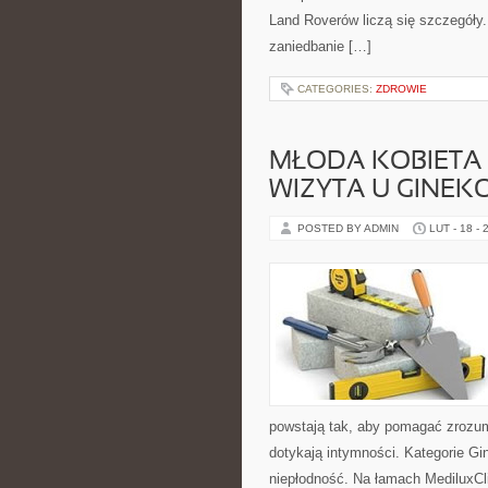
Land Roverów liczą się szczegóły
zaniedbanie […]
CATEGORIES:
ZDROWIE
MŁODA KOBIETA 
WIZYTA U GINE
POSTED BY ADMIN
LUT - 18 - 
powstają tak, aby pomagać zrozum
dotykają intymności. Kategorie Gin
niepłodność. Na łamach MediluxCli