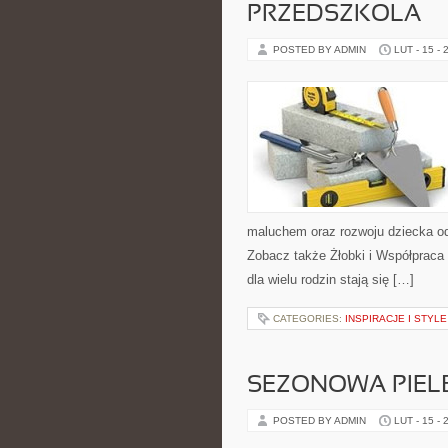
PRZEDSZKOLA
POSTED BY ADMIN
LUT - 15 - 
maluchem oraz rozwoju dziecka od
Zobacz także Żłobki i Współpraca 
dla wielu rodzin stają się […]
CATEGORIES:
INSPIRACJE I STYL
SEZONOWA PIEL
POSTED BY ADMIN
LUT - 15 - 