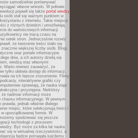
może samodzielnie porównywać
 wyciągać własne wnioski. W połowie
rewolucji pojawił się także
portal wiedzy
elu osób stał się ważnym punktem w
orzystaniu z internetu. Takie miejsca
ści z różnych dziedzin i umożliwiają
rcie do wartościowych informacji.
użytkownicy nie tracą czasu na
ie setek stron. Jednocześnie rozwój
prawił, że tworzenie treści stało się
 znacznie większej liczby osób. Blogi,
tyczne oraz portale informacyjne
dego dnia, a ich autorzy dzielą się
iem, wiedzą oraz własnymi
i. Warto również zauważyć, że
ie tylko ułatwia dostęp do informacji,
zwala na ich lepsze zrozumienie. Filmy
podcasty, interaktywne grafiki czy
omputerowe sprawiają, że nauka staje
 atrakcyjna i przystępna. Niektórzy
, że nadmiar informacji może
o chaosu informacyjnego. W pewnym
to prawda, jednak właśnie dlatego
nie miejsc, które selekcjonują treści i
e w uporządkowanej formie. W
 możemy spodziewać się jeszcze
egracji technologii z procesem
wiedzy. Być może za kilka lat nauka
ać się w wirtualnej rzeczywistości, a
teligencja będzie pomagała każdemu