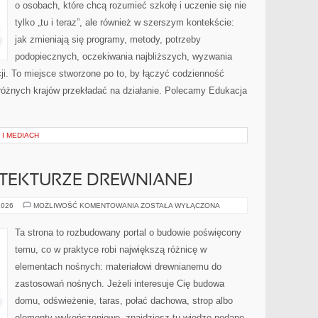
o osobach, które chcą rozumieć szkołę i uczenie się nie
tylko „tu i teraz”, ale również w szerszym kontekście:
jak zmieniają się programy, metody, potrzeby
podopiecznych, oczekiwania najbliższych, wyzwania
cji. To miejsce stworzone po to, by łączyć codzienność
z różnych krajów przekładać na działanie. Polecamy Edukacja
 I MEDIACH
TEKTURZE DREWNIANEJ
TRENDY
2026
MOŻLIWOŚĆ KOMENTOWANIA
ZOSTAŁA WYŁĄCZONA
W
ARCHITEKTURZE
DREWNIANEJ
Ta strona to rozbudowany portal o budowie poświęcony
temu, co w praktyce robi największą różnicę w
elementach nośnych: materiałowi drewnianemu do
zastosowań nośnych. Jeżeli interesuje Cię budowa
domu, odświeżenie, taras, połać dachowa, strop albo
elementy wykończeniowe, znajdziesz tu wiedzę podane