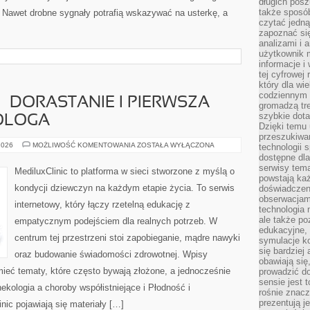
długich posz
także sposó
. Nawet drobne sygnały potrafią wskazywać na usterkę, a
czytać jedn
zapoznać się
analizami i 
użytkownik 
informacje i
tej cyfrowej 
który dla wi
codziennym k
– DORASTANIE I PIERWSZA
gromadzą tre
szybkie dota
KOLOGA
Dzięki temu 
przeszukiwan
MŁODA
2026
MOŻLIWOŚĆ KOMENTOWANIA
ZOSTAŁA WYŁĄCZONA
technologii s
KOBIETA
dostępne dla
–
serwisy tema
DORASTANIE
MediluxClinic to platforma w sieci stworzone z myślą o
I
powstają każ
PIERWSZA
kondycji dziewczyn na każdym etapie życia. To serwis
doświadczen
WIZYTA
U
obserwacjam
internetowy, który łączy rzetelną edukację z
GINEKOLOGA
technologia n
ale także po
empatycznym podejściem dla realnych potrzeb. W
edukacyjne, 
centrum tej przestrzeni stoi zapobieganie, mądre nawyki
symulacje k
się bardziej
oraz budowanie świadomości zdrowotnej. Wpisy
obawiają się
ieć tematy, które często bywają złożone, a jednocześnie
prowadzić d
sensie jest 
ekologia a choroby współistniejące i Płodność i
rośnie znacze
prezentują j
nic pojawiają się materiały […]