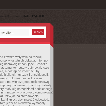
SCRIBE
FACEBOOK
TWITTER
 od zawsze wpływała na rozwój
 jednak w ostatnich dekadach tempo
 się naprawdę imponujące. Jeszcze
t lat temu komputery zajmowały całe
a, a dostęp do informacji był
do bibliotek, książek i encyklopedii.
każdy człowiek nosi w kieszeni
 które ma większą moc obliczeniową
omputery naukowe. Smartfony, tablety
ry stały się narzędziami codziennego
ki nim możemy pracować, komunikować
raz rozwijać zainteresowania.
lka kliknięć, aby znaleźć odpowiedzi
 które jeszcze niedawno wymagały