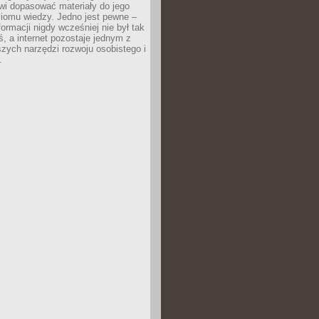
wi dopasować materiały do jego
ziomu wiedzy. Jedno jest pewne –
formacji nigdy wcześniej nie był tak
iś, a internet pozostaje jednym z
szych narzędzi rozwoju osobistego i
.