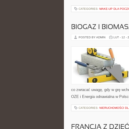
CATEGORIES:
MAKE-UP DLA POCZ
BIOGAZ I BIOMA
POSTED BY ADMIN
LUT - 12 - 
co zwracać uwagę, gdy w grę wchod
OZE i Energia odnawialna w Polsce
CATEGORIES:
NIERUCHOMOŚCI DL
FRANCJA Z DZIE