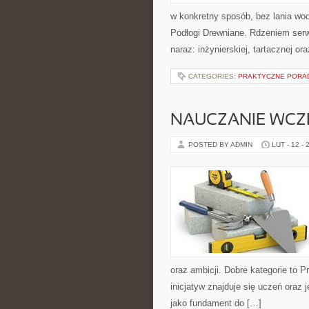
w konkretny sposób, bez lania wod
Podłogi Drewniane. Rdzeniem serwi
naraz: inżynierskiej, tartacznej or
CATEGORIES:
PRAKTYCZNE PORAD
NAUCZANIE WC
POSTED BY ADMIN
LUT - 12 - 
oraz ambicji. Dobre kategorie to 
inicjatyw znajduje się uczeń oraz
jako fundament do […]