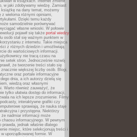
ukiwań w książkach. Internet zmienił
b, w jaki zdobywamy wiedzę. Zamiast
ą książkę na dany temat, możemy
 z wieloma różnymi opiniami,
artykułami. Dzięki temu każdy
może samodzielnie porównywać
 wyciągać własne wnioski. W połowie
rewolucji pojawił się także
portal wiedzy
elu osób stał się ważnym punktem w
orzystaniu z internetu. Takie miejsca
ści z różnych dziedzin i umożliwiają
rcie do wartościowych informacji.
użytkownicy nie tracą czasu na
ie setek stron. Jednocześnie rozwój
prawił, że tworzenie treści stało się
 znacznie większej liczby osób. Blogi,
tyczne oraz portale informacyjne
dego dnia, a ich autorzy dzielą się
iem, wiedzą oraz własnymi
i. Warto również zauważyć, że
ie tylko ułatwia dostęp do informacji,
zwala na ich lepsze zrozumienie. Filmy
podcasty, interaktywne grafiki czy
omputerowe sprawiają, że nauka staje
 atrakcyjna i przystępna. Niektórzy
, że nadmiar informacji może
o chaosu informacyjnego. W pewnym
to prawda, jednak właśnie dlatego
nie miejsc, które selekcjonują treści i
e w uporządkowanej formie. W