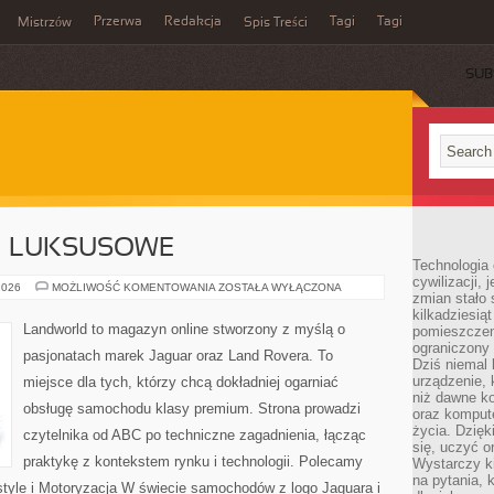
Przerwa
Redakcja
Tagi
Tagi
Mistrzów
Spis Treści
SUB
 I LUKSUSOWE
Technologia
cywilizacji,
MARKI
2026
MOŻLIWOŚĆ KOMENTOWANIA
ZOSTAŁA WYŁĄCZONA
zmian stało
PREMIUM
I
kilkadziesią
LUKSUSOWE
Landworld to magazyn online stworzony z myślą o
pomieszczeni
ograniczony 
pasjonatach marek Jaguar oraz Land Rovera. To
Dziś niemal 
urządzenie,
miejsce dla tych, którzy chcą dokładniej ogarniać
niż dawne k
obsługę samochodu klasy premium. Strona prowadzi
oraz kompute
życia. Dzię
czytelnika od ABC po techniczne zagadnienia, łącząc
się, uczyć o
praktykę z kontekstem rynku i technologii. Polecamy
Wystarczy ki
na pytania,
yle i Motoryzacja W świecie samochodów z logo Jaguara i