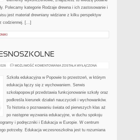
y. Polecamy kategorie Rodzaje drewna i ich zastosowanie i
su jest materiał drewniany widziane z kilku perspektyw
az codziennej. […]
NIKI
ZESNOSZKOLNE
NAUCZANIE
2026
MOŻLIWOŚĆ KOMENTOWANIA
ZOSTAŁA WYŁĄCZONA
WCZESNOSZKOLNE
Szkoła edukacyjna w Popowie to przestrzeń, w którym
edukacja łączy się z wychowaniem. Serwis
szkolapopow.pl przedstawia funkcjonowanie szkoły oraz
podkreśla kierunek działań nauczycieli i wychowanków.
To historia o poznawaniu świata od pierwszych klas aż
po następne wyzwania edukacyjne, w duchu spokoju
Programy i podręczniki i Edukacja w Europie. W centrum
 jego potrzeby. Edukacja wczesnoszkolna jest tu rozumiana