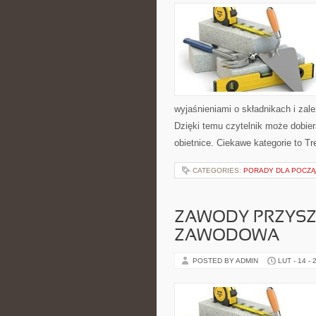
wyjaśnieniami o składnikach i zal
Dzięki temu czytelnik może dobier
obietnice. Ciekawe kategorie to Tr
CATEGORIES:
PORADY DLA POCZ
ZAWODY PRZYSZŁ
ZAWODOWA
POSTED BY ADMIN
LUT - 14 - 