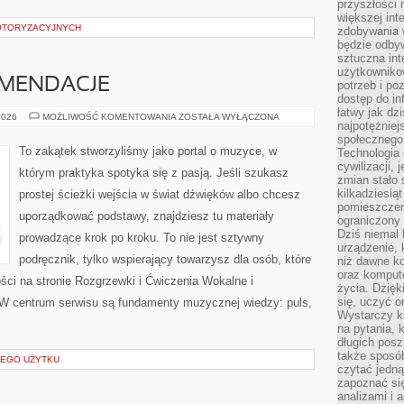
przyszłości
większej int
OTORYZACYJNYCH
zdobywania 
będzie odbyw
sztuczna in
użytkowniko
OMENDACJE
potrzeb i po
dostęp do in
łatwy jak dz
RECENZJE
2026
MOŻLIWOŚĆ KOMENTOWANIA
ZOSTAŁA WYŁĄCZONA
najpotężniej
I
REKOMENDACJE
społecznego
To zakątek stworzyliśmy jako portal o muzyce, w
Technologia
cywilizacji,
którym praktyka spotyka się z pasją. Jeśli szukasz
zmian stało
kilkadziesią
prostej ścieżki wejścia w świat dźwięków albo chcesz
pomieszczeni
uporządkować podstawy, znajdziesz tu materiały
ograniczony 
Dziś niemal 
prowadzące krok po kroku. To nie jest sztywny
urządzenie,
podręcznik, tylko wspierający towarzysz dla osób, które
niż dawne k
oraz kompute
ści na stronie Rozgrzewki i Ćwiczenia Wokalne i
życia. Dzię
się, uczyć o
 W centrum serwisu są fundamenty muzycznej wiedzy: puls,
Wystarczy ki
na pytania,
długich posz
także sposó
NEGO UŻYTKU
czytać jedn
zapoznać się
analizami i 