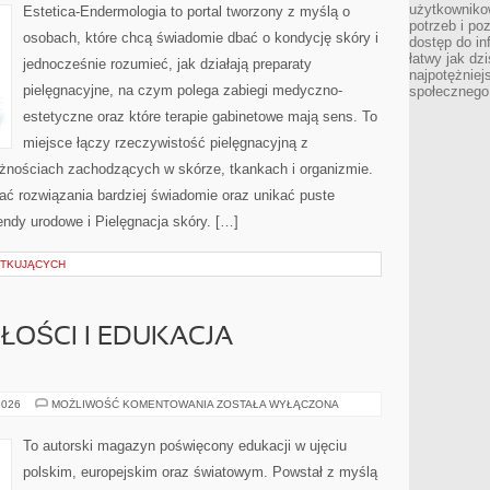
użytkowniko
Estetica-Endermologia to portal tworzony z myślą o
potrzeb i po
osobach, które chcą świadomie dbać o kondycję skóry i
dostęp do in
łatwy jak dz
jednocześnie rozumieć, jak działają preparaty
najpotężniej
pielęgnacyjne, na czym polega zabiegi medyczno-
społecznego
estetyczne oraz które terapie gabinetowe mają sens. To
miejsce łączy rzeczywistość pielęgnacyjną z
eżnościach zachodzących w skórze, tkankach i organizmie.
ać rozwiązania bardziej świadomie oraz unikać puste
endy urodowe i Pielęgnacja skóry. […]
ĄTKUJĄCYCH
OŚCI I EDUKACJA
ZAWODY
2026
MOŻLIWOŚĆ KOMENTOWANIA
ZOSTAŁA WYŁĄCZONA
PRZYSZŁOŚCI
I
EDUKACJA
To autorski magazyn poświęcony edukacji w ujęciu
ZAWODOWA
polskim, europejskim oraz światowym. Powstał z myślą