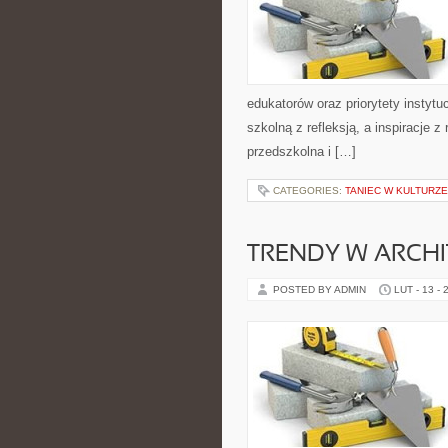
edukatorów oraz priorytety instytu
szkolną z refleksją, a inspiracje 
przedszkolna i […]
CATEGORIES:
TANIEC W KULTURZE
TRENDY W ARCHI
POSTED BY ADMIN
LUT - 13 - 