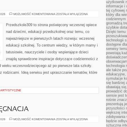
użytkownik 
informacje i
tej cyfrowej 
PRZEDSZKOLA
2026
MOŻLIWOŚĆ KOMENTOWANIA
ZOSTAŁA WYŁĄCZONA
który dla wi
codziennym k
gromadzą tre
Przedszkole309 to strona poświęcony wczesnej opiece
szybkie dota
nad dziećmi, edukacji przedszkolnej oraz temu, co
Dzięki temu 
przeszukiwan
najważniejsze w pierwszych latach rozwoju: wczesnej
technologii s
dostępne dla
edukacji szkolnej. To centrum wiedzy, w którym mamy i
serwisy tema
tatusiowie, nauczyciele i osoby wspierające dzieci
powstają każ
doświadczen
znajdą sprawdzone inspiracje dotyczące codzienności z
obserwacjam
 wieku wczesnodziecięcego aż po pierwsze lata szkoły.
technologia n
ale także po
z rodzicami. Ideą serwisu jest upraszczanie tematów, które
edukacyjne, 
symulacje k
się bardziej
obawiają się
E ARTYSTYCZNE
prowadzić d
sensie jest 
rośnie znacze
prezentują j
przyszłości
ĘGNACJA
większej int
zdobywania 
SEZONOWA
2026
MOŻLIWOŚĆ KOMENTOWANIA
ZOSTAŁA WYŁĄCZONA
będzie odbyw
PIELĘGNACJA
sztuczna in