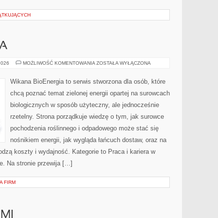
ĄTKUJĄCYCH
SA
BIOGAZ
2026
MOŻLIWOŚĆ KOMENTOWANIA
ZOSTAŁA WYŁĄCZONA
I
BIOMASA
Wikana BioEnergia to serwis stworzona dla osób, które
chcą poznać temat zielonej energii opartej na surowcach
biologicznych w sposób użyteczny, ale jednocześnie
rzetelny. Strona porządkuje wiedzę o tym, jak surowce
pochodzenia roślinnego i odpadowego może stać się
nośnikiem energii, jak wygląda łańcuch dostaw, oraz na
zą koszty i wydajność. Kategorie to Praca i kariera w
. Na stronie przewija […]
A FIRM
ĆMI