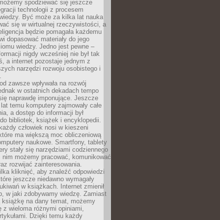
 możemy spodziewać się jeszcze
egracji technologii z procesem
wiedzy. Być może za kilka lat nauka
ać się w wirtualnej rzeczywistości, a
teligencja będzie pomagała każdemu
wi dopasować materiały do jego
ziomu wiedzy. Jedno jest pewne –
formacji nigdy wcześniej nie był tak
iś, a internet pozostaje jednym z
szych narzędzi rozwoju osobistego i
.
 od zawsze wpływała na rozwój
 jednak w ostatnich dekadach tempo
 się naprawdę imponujące. Jeszcze
t lat temu komputery zajmowały całe
a, a dostęp do informacji był
do bibliotek, książek i encyklopedii.
każdy człowiek nosi w kieszeni
 które ma większą moc obliczeniową
omputery naukowe. Smartfony, tablety
ry stały się narzędziami codziennego
ki nim możemy pracować, komunikować
raz rozwijać zainteresowania.
lka kliknięć, aby znaleźć odpowiedzi
 które jeszcze niedawno wymagały
ukiwań w książkach. Internet zmienił
b, w jaki zdobywamy wiedzę. Zamiast
ą książkę na dany temat, możemy
 z wieloma różnymi opiniami,
artykułami. Dzięki temu każdy