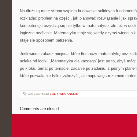
Na dłuższą metę strona wspiera budowanie solidnych fundamentó
rozkładać problem na części, jak planować rozwiązanie i jak spr
kompetencje przydają się nie tylko w matematyce, ale też w codz
logiczne myślenie. Matematyka staje się wtedy czymś więcej ni
staje się sposobem patrzenia.
Jeśli więc szukasz miejsca, które tłumaczy matematykę bez zadę
ucieka od logiki, „Matematyka dla każdego” jest po to, abyś móg
po kroku, temat po temacie, zadanie po zadaniu, z jasnym planem
które pozwala nie tylko „zaliczyć”, ale naprawdę zrozumieć mate
CATEGORIES:
LODY WEGAŃSKIE
Comments are closed.