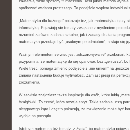
zawierają różne sposoby tłumaczenia. Jeśli jakaś metoda wydaje 
spróbować wariantu prostszego. To podejście wspiera indywiduali
„Matematyka dla każdego” pokazuje też, jak matematyka łączy si
informatyką. Pojawiają się tematy związane z myśleniem procedu
rozumieć zarówno zadania szkolne, jak i zasady działania progra
matematyka przestaje być „osobnym przedmiotem”, a staje się j
Ważnym elementem serwisu jest „odczarowywanie” przekonań, któ
przypomina, że matematykę da się opanować bez „geniuszu”, bo li
Wiele treści pomaga zmienić podejście z „nie umiem” na „jeszcze
zmiana nastawienia buduje wytrwałość. Zamiast presji na perfekcj
zrozumienia.
W serwisie znajdziesz także inspiracje dla osób, które lubią „ma
łamigłówki. To część, która rozwija spryt. Takie zadania uczą pat
nietypowego kąta i często pokazują, że rozwiązanie może być bard
wydaje na początku.
Istotnym nurtem są też tematy „z życia”, bo matematyka pojawia 