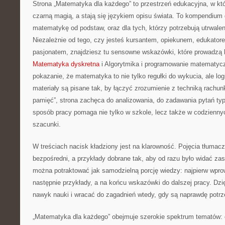
Strona „Matematyka dla każdego” to przestrzeń edukacyjna, w któ
czarną magią, a stają się językiem opisu świata. To kompendium 
matematykę od podstaw, oraz dla tych, którzy potrzebują utrwale
Niezależnie od tego, czy jesteś kursantem, opiekunem, edukator
pasjonatem, znajdziesz tu sensowne wskazówki, które prowadzą 
Matematyka dyskretna
i Algorytmika i programowanie matematycz
pokazanie, że matematyka to nie tylko regułki do wykucia, ale lo
materiały są pisane tak, by łączyć zrozumienie z techniką rachu
pamięć”, strona zachęca do analizowania, do zadawania pytań ty
sposób pracy pomaga nie tylko w szkole, lecz także w codziennyc
szacunki.
W treściach nacisk kładziony jest na klarowność. Pojęcia tłuma
bezpośredni, a przykłady dobrane tak, aby od razu było widać z
można potraktować jak samodzielną porcję wiedzy: najpierw wpro
następnie przykłady, a na końcu wskazówki do dalszej pracy. Dz
nawyk nauki i wracać do zagadnień wtedy, gdy są naprawdę potrz
„Matematyka dla każdego” obejmuje szerokie spektrum tematów: