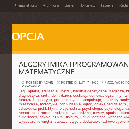
Archiwum
Bartek
Przerwa
Redak
Strona główna
Mistrzów
OPCJA
ALGORYTMIKA I PROGRAMOWAN
MATEMATYCZNE
POSTED BY ADMIN
POSTED ON LUT - 7 - 2026
MOŻLIWOŚĆ K
WYŁĄCZONA
Tagi:
apteka
,
aranżacja wnętrz.
,
badania genetyczne
,
biegacze
,
b
diagnostyka
,
dieta
,
dom
,
dzieci
,
edukacja domowa
,
egzaminy
,
far
formuła 1
,
genetyka
,
gry edukacyjne
,
korepetycje
,
materiały med
mieszkanie
,
motocykle
,
odchudzanie
,
ogród
,
opieka nad dziećmi
,
zdrowotna
,
profilaktyka
,
przychodnia
,
psychologia
,
psychologia dz
rehabilitacja
,
remont
,
rodzicielstwo
,
rodzina
,
rowery
,
sporty motor
superfoods
,
szkoła
,
szpital
,
trybuny
,
usługi rodzinne
,
wczesne wy
wyposażenie wnętrz
,
zabawa
,
zajęcia dodatkowe
,
zdrowe żywieni