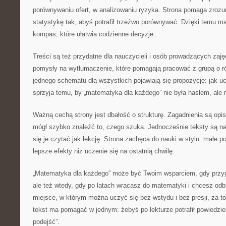
porównywaniu ofert, w analizowaniu ryzyka. Strona pomaga zrozum
statystykę tak, abyś potrafił trzeźwo porównywać. Dzięki temu m
kompas, które ułatwia codzienne decyzje.
Treści są też przydatne dla nauczycieli i osób prowadzących zaj
pomysły na wytłumaczenie, które pomagają pracować z grupą o 
jednego schematu dla wszystkich pojawiają się propozycje: jak uc
sprzyja temu, by „matematyka dla każdego” nie była hasłem, ale r
Ważną cechą strony jest dbałość o strukturę. Zagadnienia są opi
mógł szybko znaleźć to, czego szuka. Jednocześnie teksty są na
się je czytać jak lekcję. Strona zachęca do nauki w stylu: małe po
lepsze efekty niż uczenie się na ostatnią chwilę.
„Matematyka dla każdego” może być Twoim wsparciem, gdy przyg
ale też wtedy, gdy po latach wracasz do matematyki i chcesz od
miejsce, w którym można uczyć się bez wstydu i bez presji, za 
tekst ma pomagać w jednym: żebyś po lekturze potrafił powiedzie
podejść”.