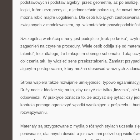
podstawowych i podstaw algebry, przez geometrię, aż po analizę. 
logiki, które uczą precyzji, a jednocześnie pokazują, że nawet be
można robić mądre uogólnienia. Dla osób lubiących zastosowania
związanych z modelowaniem, np. w kontekście prawdopodobieńs
Szczególną wartością strony jest podejście „krok po kroku”, czyli 
zagadnień na czytelne procedury. Wiele osób odbija się od matema
talentu”, lecz dlatego, że brakuje im dobrego schematu. Tutaj ucz
obliczenia tak, by widzieć sens przekształcenia. Zamiast przypa
algorytm postępowania, który można stosować w różnych zadani
Strona wspiera także rozwijanie umiejętności typowo egzaminacyjn
Duży nacisk kładzie się na to, aby uczyć nie tylko „liczenia”, ale
odpowiedzi. W praktyce oznacza to, że uczysz się pytać: czy jed
kontrola pomaga ograniczyć wpadki wynikające z pośpiechu i bud
rozwiązywaniu.
Materiały są przygotowane z myślą o różnych stylach uczenia się
porównanie, dla innych dowód, a jeszcze inni potrzebują wielu ćw