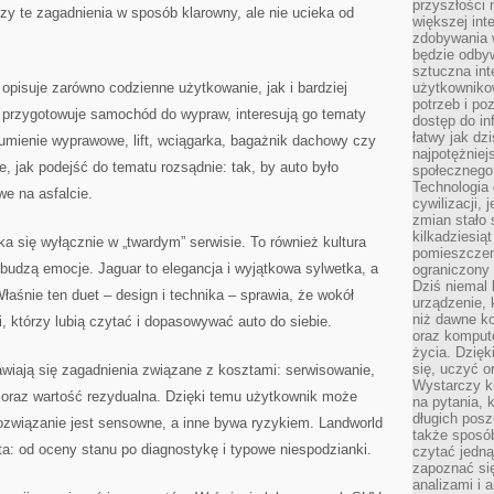
przyszłości
y te zagadnienia w sposób klarowny, ale nie ucieka od
większej int
zdobywania 
będzie odbyw
sztuczna in
 opisuje zarówno codzienne użytkowanie, jak i bardziej
użytkowniko
potrzeb i po
ś przygotowuje samochód do wypraw, interesują go tematy
dostęp do in
łatwy jak dz
umienie wyprawowe, lift, wciągarka, bagażnik dachowy czy
najpotężniej
, jak podejść do tematu rozsądnie: tak, by auto było
społecznego
Technologia
e na asfalcie.
cywilizacji,
zmian stało
kilkadziesią
 się wyłącznie w „twardym” serwisie. To również kultura
pomieszczeni
udzą emocje. Jaguar to elegancja i wyjątkowa sylwetka, a
ograniczony 
Dziś niemal 
aśnie ten duet – design i technika – sprawia, że wokół
urządzenie,
niż dawne k
, którzy lubią czytać i dopasowywać auto do siebie.
oraz kompute
życia. Dzię
się, uczyć o
awiają się zagadnienia związane z kosztami: serwisowanie,
Wystarczy ki
w oraz wartość rezydualna. Dzięki temu użytkownik może
na pytania,
długich posz
rozwiązanie jest sensowne, a inne bywa ryzykiem. Landworld
także sposó
a: od oceny stanu po diagnostykę i typowe niespodzianki.
czytać jedn
zapoznać się
analizami i 