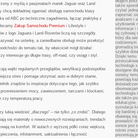
długich posz
rzony z myślą o pasjonatach marek Jaguar oraz Land
także sposó
czytać jedn
zy chcą dokładniej ogarniać obsługę samochodu klasy
zapoznać się
ika od ABC po techniczne zagadnienia, łącząc praktykę z
analizami i 
użytkownik 
Polecamy
Zakup Samochodu Premium
i Lifestyle i
informacje i
 z logo Jaguara i Land Roverów liczą się szczegóły.
tej cyfrowej 
który dla wi
kazywać na usterkę, a zaniedbanie obsługi może przełożyć
codziennym k
gromadzą tre
podchodzi do tematu tak, by właściciel mógł działać
szybkie dota
y interesuje go długie trasy, off-road, czy osiągi i styl.
Dzięki temu 
przeszukiwan
technologii s
ają wątki regularnych przeglądów, weryfikacji podzespołów
dostępne dla
serwisy tema
mniejsza stres i pomaga utrzymać auto w dobrym stanie,
powstają każ
elnik znajdzie tu inspiracje dotyczące tego, jak szybko
doświadczen
obserwacjam
przeniesieniem mocy, zawieszeniem, tarczami i klockami,
technologia n
ale także po
m czy temperaturą pracy.
edukacyjne, 
symulacje k
się bardziej
zy lubią wiedzieć „dlaczego” – nie tylko „co zrobić”. Dlatego
obawiają się
ają się materiały o nowoczesnych rozwiązaniach, trendach
prowadzić d
sensie jest 
ywają na komfort. W autach z wyższej półki coraz większą
rośnie znacze
pieczenia, infotainment, uaktualnienia i łączność
prezentują j