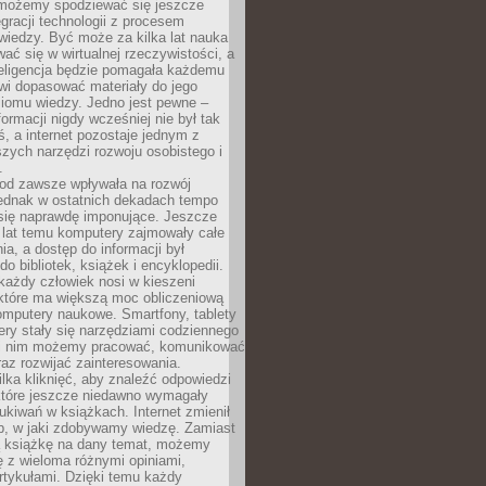
 możemy spodziewać się jeszcze
egracji technologii z procesem
wiedzy. Być może za kilka lat nauka
ać się w wirtualnej rzeczywistości, a
teligencja będzie pomagała każdemu
wi dopasować materiały do jego
ziomu wiedzy. Jedno jest pewne –
formacji nigdy wcześniej nie był tak
iś, a internet pozostaje jednym z
szych narzędzi rozwoju osobistego i
.
 od zawsze wpływała na rozwój
 jednak w ostatnich dekadach tempo
 się naprawdę imponujące. Jeszcze
t lat temu komputery zajmowały całe
a, a dostęp do informacji był
do bibliotek, książek i encyklopedii.
każdy człowiek nosi w kieszeni
 które ma większą moc obliczeniową
omputery naukowe. Smartfony, tablety
ry stały się narzędziami codziennego
ki nim możemy pracować, komunikować
raz rozwijać zainteresowania.
lka kliknięć, aby znaleźć odpowiedzi
 które jeszcze niedawno wymagały
ukiwań w książkach. Internet zmienił
b, w jaki zdobywamy wiedzę. Zamiast
ą książkę na dany temat, możemy
 z wieloma różnymi opiniami,
artykułami. Dzięki temu każdy