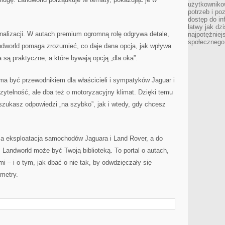
użytkowniko
potrzeb i po
dostęp do in
łatwy jak dz
onalizacji. W autach premium ogromną rolę odgrywa detale,
najpotężniej
społecznego
andworld pomaga zrozumieć, co daje dana opcja, jak wpływa
a są praktyczne, a które bywają opcją „dla oka”.
 ma być przewodnikiem dla właścicieli i sympatyków Jaguar i
zytelność, ale dba też o motoryzacyjny klimat. Dzięki temu
szukasz odpowiedzi „na szybko”, jak i wtedy, gdy chcesz
oma eksploatacja samochodów Jaguara i Land Rover, a do
 Landworld może być Twoją biblioteką. To portal o autach,
i – i o tym, jak dbać o nie tak, by odwdzięczały się
ometry.