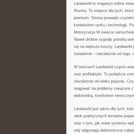
Landworld to magazyn online stwo
Rovera. To miejsce dla tych, któr
premium. Strona prowadzi czyteln
kontekstem rynku i technologii. 
Motoryzacja W świecie samochodów
Nawet drobne sygnały potrafią ws
się na większe koszty. Landworld 
świadomie – niezależnie od tego, cz
W treściach Landworld często wrac
oraz profilaktyki. To podejście z
niezależnie od wieku pojazdu. Czyt
reagować na problemy związane z 
elektroniką, komfortem termiczny
Landworld jest także dla tych, któr
obok praktycznych tematów pojawi
oraz o tym, jak nowe systemy wpł
rolę odgrywają elektroniczne zabez