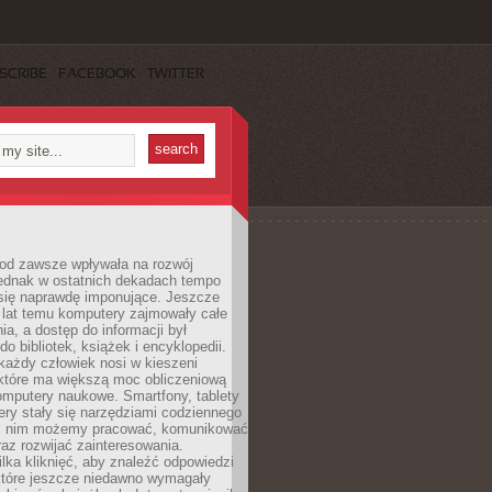
SCRIBE
FACEBOOK
TWITTER
 od zawsze wpływała na rozwój
 jednak w ostatnich dekadach tempo
 się naprawdę imponujące. Jeszcze
t lat temu komputery zajmowały całe
a, a dostęp do informacji był
do bibliotek, książek i encyklopedii.
każdy człowiek nosi w kieszeni
 które ma większą moc obliczeniową
omputery naukowe. Smartfony, tablety
ry stały się narzędziami codziennego
ki nim możemy pracować, komunikować
raz rozwijać zainteresowania.
lka kliknięć, aby znaleźć odpowiedzi
 które jeszcze niedawno wymagały