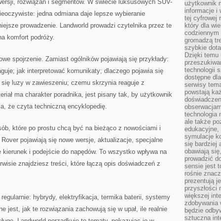
wersji, rozwiązań i segmentów. W świecie luksusowych SUV-
użytkownik 
informacje i
ieoczywiste: jedna odmiana daje lepsze wybieranie
tej cyfrowej 
niejsze prowadzenie. Landworld prowadzi czytelnika przez te
który dla wi
codziennym k
na komfort podróży.
gromadzą tre
szybkie dota
Dzięki temu 
owe spojrzenie. Zamiast ogólników pojawiają się przykłady:
przeszukiwan
technologii s
guje; jak interpretować komunikaty; dlaczego pojawia się
dostępne dla
 się luzy w zawieszeniu; czemu skrzynia reaguje z
serwisy tema
powstają każ
eriał ma charakter poradnika, jest pisany tak, by użytkownik
doświadczen
a, że czyta techniczną encyklopedię.
obserwacjam
technologia n
ale także po
sób, które po prostu chcą być na bieżąco z nowościami i
edukacyjne, 
symulacje k
over pojawiają się nowe wersje, aktualizacje, specjalne
się bardziej
obawiają się
ę kierunek i podejście do napędów. To wszystko wpływa na
prowadzić d
wisie znajdziesz treści, które łączą opis doświadczeń z
sensie jest 
rośnie znacze
prezentują j
przyszłości
większej int
regularnie: hybrydy, elektryfikacja, termika baterii, systemy
zdobywania 
e jest, jak te rozwiązania zachowują się w upał, ile realnie
będzie odbyw
sztuczna in
sługę. Landworld porządkuje te tematy, pokazując je w