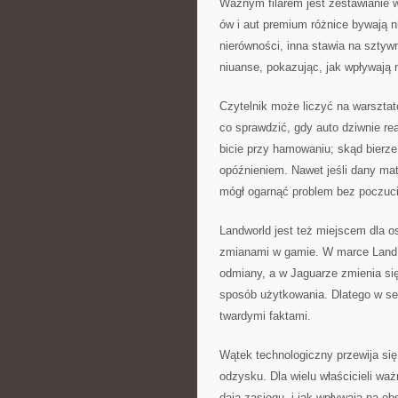
Ważnym filarem jest zestawianie 
ów i aut premium różnice bywają n
nierówności, inna stawia na sztyw
niuanse, pokazując, jak wpływają 
Czytelnik może liczyć na warsztat
co sprawdzić, gdy auto dziwnie rea
bicie przy hamowaniu; skąd bierze
opóźnieniem. Nawet jeśli dany mat
mógł ogarnąć problem bez poczuci
Landworld jest też miejscem dla o
zmianami w gamie. W marce Land R
odmiany, a w Jaguarze zmienia si
sposób użytkowania. Dlatego w ser
twardymi faktami.
Wątek technologiczny przewija się 
odzysku. Dla wielu właścicieli ważn
dają zasięgu, i jak wpływają na ob