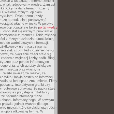
ukiwań w książkach. Internet zmienił
b, w jaki zdobywamy wiedzę. Zamiast
ą książkę na dany temat, możemy
 z wieloma różnymi opiniami,
artykułami. Dzięki temu każdy
może samodzielnie porównywać
 wyciągać własne wnioski. W połowie
rewolucji pojawił się także
portal wiedzy
elu osób stał się ważnym punktem w
orzystaniu z internetu. Takie miejsca
ści z różnych dziedzin i umożliwiają
rcie do wartościowych informacji.
użytkownicy nie tracą czasu na
ie setek stron. Jednocześnie rozwój
prawił, że tworzenie treści stało się
 znacznie większej liczby osób. Blogi,
tyczne oraz portale informacyjne
dego dnia, a ich autorzy dzielą się
iem, wiedzą oraz własnymi
i. Warto również zauważyć, że
ie tylko ułatwia dostęp do informacji,
zwala na ich lepsze zrozumienie. Filmy
podcasty, interaktywne grafiki czy
omputerowe sprawiają, że nauka staje
 atrakcyjna i przystępna. Niektórzy
, że nadmiar informacji może
o chaosu informacyjnego. W pewnym
to prawda, jednak właśnie dlatego
nie miejsc, które selekcjonują treści i
e w uporządkowanej formie. W