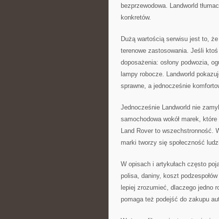
bezprzewodowa. Landworld tłumacz
konkretów.
Dużą wartością serwisu jest to, że
terenowe zastosowania. Jeśli kto
doposażenia: osłony podwozia, og
lampy robocze. Landworld pokazuje
sprawne, a jednocześnie komfortow
Jednocześnie Landworld nie zamyka
samochodowa wokół marek, które b
Land Rover to wszechstronność. Wł
marki tworzy się społeczność ludzi
W opisach i artykułach często poj
polisa, daniny, koszt podzespołó
lepiej zrozumieć, dlaczego jedno 
pomaga też podejść do zakupu aut