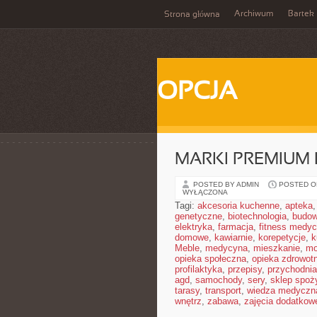
Archiwum
Bartek
Strona główna
OPCJA
MARKI PREMIUM
POSTED BY ADMIN
POSTED ON
WYŁĄCZONA
Tagi:
akcesoria kuchenne
,
apteka
genetyczne
,
biotechnologia
,
budow
elektryka
,
farmacja
,
fitness medy
domowe
,
kawiarnie
,
korepetycje
,
k
Meble
,
medycyna
,
mieszkanie
,
mo
opieka społeczna
,
opieka zdrowot
profilaktyka
,
przepisy
,
przychodnia
agd
,
samochody
,
sery
,
sklep spoż
tarasy
,
transport
,
wiedza medyczn
wnętrz
,
zabawa
,
zajęcia dodatkow