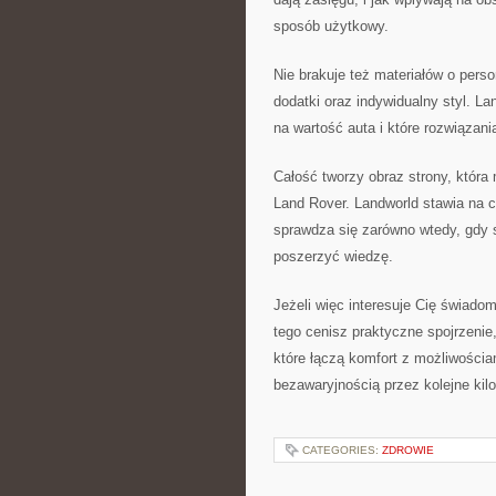
sposób użytkowy.
Nie brakuje też materiałów o pers
dodatki oraz indywidualny styl. L
na wartość auta i które rozwiązani
Całość tworzy obraz strony, która
Land Rover. Landworld stawia na c
sprawdza się zarówno wtedy, gdy 
poszerzyć wiedzę.
Jeżeli więc interesuje Cię świad
tego cenisz praktyczne spojrzenie,
które łączą komfort z możliwościam
bezawaryjnością przez kolejne kil
CATEGORIES:
ZDROWIE