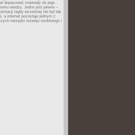
wi dopasować materiały do jego
ziomu wiedzy. Jedno jest pewne –
formacji nigdy wcześniej nie był tak
iś, a internet pozostaje jednym z
szych narzędzi rozwoju osobistego i
.