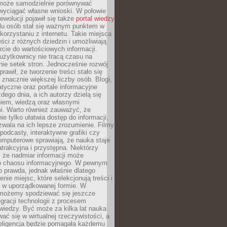
może samodzielnie porównywać
 wyciągać własne wnioski. W połowie
rewolucji pojawił się także
portal wiedzy
elu osób stał się ważnym punktem w
orzystaniu z internetu. Takie miejsca
ści z różnych dziedzin i umożliwiają
rcie do wartościowych informacji.
użytkownicy nie tracą czasu na
ie setek stron. Jednocześnie rozwój
prawił, że tworzenie treści stało się
 znacznie większej liczby osób. Blogi,
tyczne oraz portale informacyjne
dego dnia, a ich autorzy dzielą się
iem, wiedzą oraz własnymi
i. Warto również zauważyć, że
ie tylko ułatwia dostęp do informacji,
zwala na ich lepsze zrozumienie. Filmy
podcasty, interaktywne grafiki czy
omputerowe sprawiają, że nauka staje
 atrakcyjna i przystępna. Niektórzy
, że nadmiar informacji może
o chaosu informacyjnego. W pewnym
to prawda, jednak właśnie dlatego
nie miejsc, które selekcjonują treści i
e w uporządkowanej formie. W
 możemy spodziewać się jeszcze
egracji technologii z procesem
wiedzy. Być może za kilka lat nauka
ać się w wirtualnej rzeczywistości, a
teligencja będzie pomagała każdemu