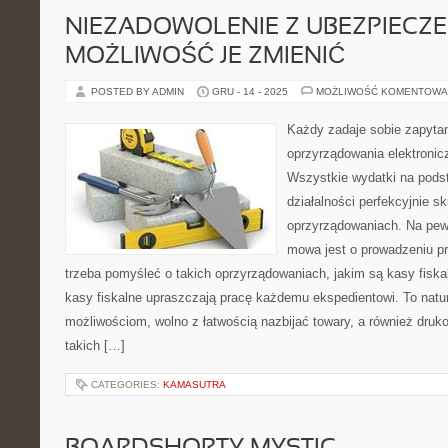
NIEZADOWOLENIE Z UBEZPIECZE
MOŻLIWOŚĆ JE ZMIENIĆ
POSTED BY ADMIN
GRU - 14 - 2025
MOŻLIWOŚĆ KOMENTOWA
Każdy zadaje sobie zapyta
oprzyrządowania elektroni
Wszystkie wydatki na pods
działalności perfekcyjnie sk
oprzyrządowaniach. Na pewn
mowa jest o prowadzeniu p
trzeba pomyśleć o takich oprzyrządowaniach, jakim są kasy fisk
kasy fiskalne upraszczają pracę każdemu ekspedientowi. To natura
możliwościom, wolno z łatwością nazbijać towary, a również dru
takich […]
CATEGORIES:
KAMASUTRA