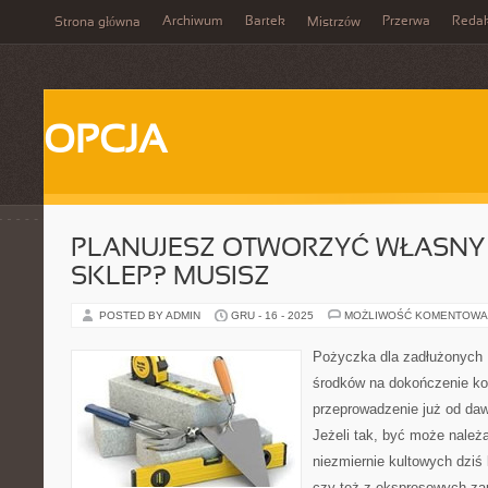
Archiwum
Bartek
Przerwa
Redak
Strona główna
Mistrzów
OPCJA
PLANUJESZ OTWORZYĆ WŁASNY
SKLEP? MUSISZ
POSTED BY ADMIN
GRU - 16 - 2025
MOŻLIWOŚĆ KOMENTOWA
Pożyczka dla zadłużonych 
środków na dokończenie ko
przeprowadzenie już od da
Jeżeli tak, być może należ
niezmiernie kultowych dziś
czy też z ekspresowych za