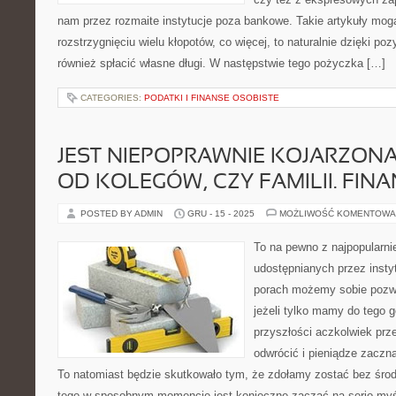
nam przez rozmaite instytucje poza bankowe. Takie artykuły m
rozstrzygnięciu wielu kłopotów, co więcej, to naturalnie dzięki 
również spłacić własne długi. W następstwie tego pożyczka […]
CATEGORIES:
PODATKI I FINANSE OSOBISTE
JEST NIEPOPRAWNIE KOJARZON
OD KOLEGÓW, CZY FAMILII. FIN
POSTED BY ADMIN
GRU - 15 - 2025
MOŻLIWOŚĆ KOMENTOWA
To na pewno z najpopularn
udostępnianych przez insty
porach możemy sobie pozwo
jeżeli tylko mamy do tego 
przyszłości aczkolwiek prz
odwrócić i pieniądze zaczn
To natomiast będzie skutkowało tym, że zdołamy zostać bez śro
tego w sposobnym momencie jest konieczne zacząć na serio myś