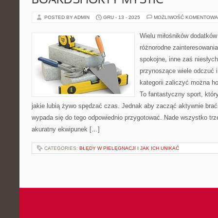
BOARDSHORTY MYSTIC
POSTED BY ADMIN
GRU - 13 - 2025
MOŻLIWOŚĆ KOMENTOWA
Wielu miłośników dodatków
różnorodne zainteresowania 
spokojne, inne zaś niesłych
przynoszące wiele odczuć i 
kategorii zaliczyć można ho
To fantastyczny sport, któr
jakie lubią żywo spędzać czas. Jednak aby zacząć aktywnie brać 
wypada się do tego odpowiednio przygotować. Nade wszystko trz
akuratny ekwipunek […]
CATEGORIES:
BŁĘDY W PIELĘGNACJI I JAK ICH UNIKAĆ