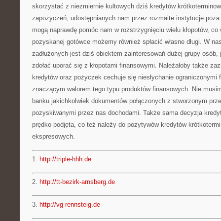
skorzystać z niezmiernie kultowych dziś kredytów krótkotermino
zapożyczeń, udostępnianych nam przez rozmaite instytucje poza 
mogą naprawdę pomóc nam w rozstrzygnięciu wielu kłopotów, co wi
pozyskanej gotówce możemy również spłacić własne długi. W nas
zadłużonych jest dziś obiektem zainteresowań dużej grupy osób, 
zdołać uporać się z kłopotami finansowymi. Należałoby także za
kredytów oraz pożyczek cechuje się niesłychanie ograniczonymi f
znaczącym walorem tego typu produktów finansowych. Nie musi
banku jakichkolwiek dokumentów połączonych z stworzonym prze
pozyskiwanymi przez nas dochodami. Także sama decyzja kredyt
prędko podjęta, co też należy do pozytywów kredytów krótkoter
ekspresowych.
1.
http://triple-hhh.de
2.
http://tt-bezirk-arnsberg.de
3.
http://vg-rennsteig.de