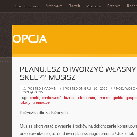
Archiwum
Bartek
Przerwa
Redak
Strona główna
Mistrzów
OPCJA
PLANUJESZ OTWORZYĆ WŁASNY
SKLEP? MUSISZ
POSTED BY ADMIN
POSTED ON GRU - 16 - 2025
MOŻLIWOŚĆ 
WYŁĄCZONA
Tagi:
banki
,
bankowość
,
biznes
,
ekonomia
,
finanse
,
giełda
,
gospo
lokaty
,
pieniądze
Pożyczka dla zadłużonych
Musisz skorzystać z właśnie środków na dokończenie konstruow
przeprowadzenie już od dawna planowanego remontu? Jeżeli tak,