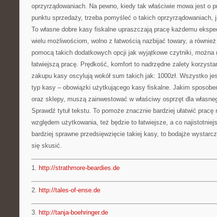
oprzyrządowaniach. Na pewno, kiedy tak właściwie mowa jest o 
punktu sprzedaży, trzeba pomyśleć o takich oprzyrządowaniach, 
To własne dobre kasy fiskalne upraszczają pracę każdemu ekspedi
wielu możliwościom, wolno z łatwością nazbijać towary, a równie
pomocą takich dodatkowych opcji jak wyjątkowe czytniki, można 
łatwiejszą pracę. Prędkość, komfort to nadrzędne zalety korzysta
zakupu kasy oscylują wokół sum takich jak: 1000zł. Wszystko jest
typ kasy – obowiązki użytkującego kasy fiskalne. Jakim sposobem
oraz sklepy, muszą zainwestować w właściwy osprzęt dla własne
Sprawdź tytuł tekstu. To pomoże znacznie bardziej ułatwić pracę
względem użytkowania, też będzie to łatwiejsze, a co najistotniej
bardziej sprawne przedsięwzięcie takiej kasy, to bodajże wystarc
się skusić.
1.
http://strathmore-beardies.de
2.
http://tales-of-ense.de
3.
http://tanja-boehringer.de