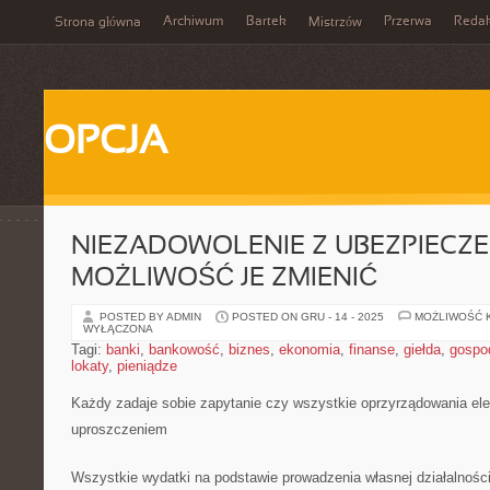
Archiwum
Bartek
Przerwa
Redak
Strona główna
Mistrzów
OPCJA
NIEZADOWOLENIE Z UBEZPIECZE
MOŻLIWOŚĆ JE ZMIENIĆ
POSTED BY ADMIN
POSTED ON GRU - 14 - 2025
MOŻLIWOŚĆ 
WYŁĄCZONA
Tagi:
banki
,
bankowość
,
biznes
,
ekonomia
,
finanse
,
giełda
,
gospo
lokaty
,
pieniądze
Każdy zadaje sobie zapytanie czy wszystkie oprzyrządowania ele
uproszczeniem
Wszystkie wydatki na podstawie prowadzenia własnej działalności 