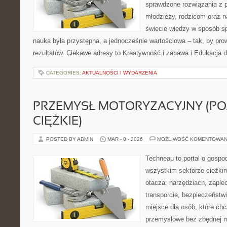
sprawdzone rozwiązania z 
młodzieży, rodzicom oraz n
świecie wiedzy w sposób s
nauka była przystępna, a jednocześnie wartościowa – tak, by pro
rezultatów. Ciekawe adresy to Kreatywność i zabawa i Edukacja
CATEGORIES:
AKTUALNOŚCI I WYDARZENIA
PRZEMYSŁ MOTORYZACYJNY (PO
CIĘŻKIE)
POSTED BY ADMIN
MAR - 8 - 2026
MOŻLIWOŚĆ KOMENTOWAN
Techneau to portal o gospo
wszystkim sektorze ciężkim
otacza: narzędziach, zaple
transporcie, bezpieczeństwie
miejsce dla osób, które ch
przemysłowe bez zbędnej m