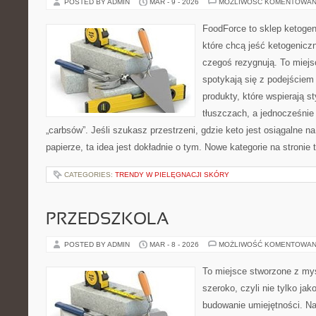
POSTED BY ADMIN
MAR - 9 - 2026
MOŻLIWOŚĆ KOMENTOWAN
FoodForce to sklep ketogen
które chcą jeść ketogeniczn
czegoś rezygnują. To miejs
spotykają się z podejściem
produkty, które wspierają st
tłuszczach, a jednocześnie
„carbsów”. Jeśli szukasz przestrzeni, gdzie keto jest osiągalne na
papierze, ta idea jest dokładnie o tym. Nowe kategorie na stronie
CATEGORIES:
TRENDY W PIELĘGNACJI SKÓRY
PRZEDSZKOLA
POSTED BY ADMIN
MAR - 8 - 2026
MOŻLIWOŚĆ KOMENTOWAN
To miejsce stworzone z myś
szeroko, czyli nie tylko jak
budowanie umiejętności. N