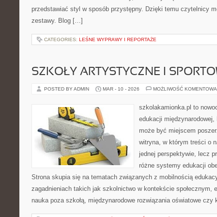
przedstawiać styl w sposób przystępny. Dzięki temu czytelnicy 
zestawy. Blog […]
CATEGORIES:
LEŚNE WYPRAWY I REPORTAŻE
SZKOŁY ARTYSTYCZNE I SPORT
POSTED BY ADMIN
MAR - 10 - 2026
MOŻLIWOŚĆ KOMENTOWA
szkolakamionka.pl to nowo
edukacji międzynarodowej, 
może być miejscem poszerz
witryna, w którym treści o 
jednej perspektywie, lecz p
różne systemy edukacji ob
Strona skupia się na tematach związanych z mobilnością edukacy
zagadnieniach takich jak szkolnictwo w kontekście społecznym, e
nauka poza szkołą, międzynarodowe rozwiązania oświatowe czy k