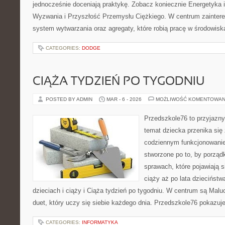
jednocześnie doceniają praktykę. Zobacz koniecznie Energetyka 
Wyzwania i Przyszłość Przemysłu Ciężkiego. W centrum zaintere
system wytwarzania oraz agregaty, które robią pracę w środowis
CATEGORIES:
DODGE
CIĄŻA TYDZIEŃ PO TYGODNIU
POSTED BY ADMIN
MAR - 6 - 2026
MOŻLIWOŚĆ KOMENTOWAN
Przedszkole76 to przyjazny 
temat dziecka przenika się
codziennym funkcjonowani
stworzone po to, by porząd
sprawach, które pojawiają s
ciąży aż po lata dzieciństw
dzieciach i ciąży i Ciąża tydzień po tygodniu. W centrum są Malu
duet, który uczy się siebie każdego dnia. Przedszkole76 pokazuj
CATEGORIES:
INFORMATYKA