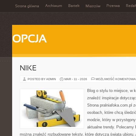
Archiwum
Bartek
Przerwa
Redak
Strona główna
Mistrzów
OPCJA
NIKE
POSTED BY ADMIN
MAR - 11 - 2026
MOŻLIWOŚĆ KOMENTOWA
Blog o stylu to miejsce, w
znaleźć inspiracje dotycząc
Strona pralniafoka.com.pl 
osobach, które chcą śledzić 
modzie, który w przystępn
aktualne trendy. Polecamy P
można znaleźć rozbudowane teksty, które dotyczą świata ubioru. A