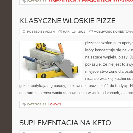
CATEGORIES:
SPORTY PLAŻOWE (SIATKÓWKA PLAŻOWA, BEACH SOCC
KLASYCZNE WŁOSKIE PIZZE
POSTED BY ADMIN
MAR - 10 - 2026
MOŻLIWOŚĆ KOMENTOWA
pizzeriasaxofon.pl to apety
który koncentruje się na ku
na sztuce wypieku pizzy. J
pokazuje, że nie jest to zw
miejsce stworzone dla osó
niuanse włoskiej kuchni od s
gdzie spotykają się porady, ciekawostki oraz miłość do tradycji. 
centrum zainteresowania stanowi pizza w wielu odsłonach, ale ob
CATEGORIES:
LONDYN
SUPLEMENTACJA NA KETO