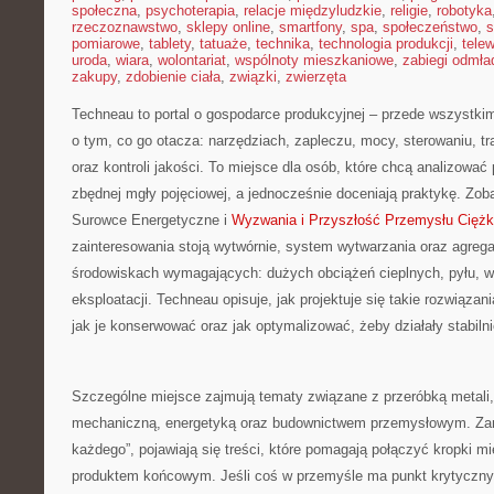
społeczna
,
psychoterapia
,
relacje międzyludzkie
,
religie
,
robotyka
rzeczoznawstwo
,
sklepy online
,
smartfony
,
spa
,
społeczeństwo
,
s
pomiarowe
,
tablety
,
tatuaże
,
technika
,
technologia produkcji
,
telew
uroda
,
wiara
,
wolontariat
,
wspólnoty mieszkaniowe
,
zabiegi odmła
zakupy
,
zdobienie ciała
,
związki
,
zwierzęta
Techneau to portal o gospodarce produkcyjnej – przede wszystkim
o tym, co go otacza: narzędziach, zapleczu, mocy, sterowaniu, t
oraz kontroli jakości. To miejsce dla osób, które chcą analizowa
zbędnej mgły pojęciowej, a jednocześnie doceniają praktykę. Zob
Surowce Energetyczne i
Wyzwania i Przyszłość Przemysłu Ciężk
zainteresowania stoją wytwórnie, system wytwarzania oraz agregat
środowiskach wymagających: dużych obciążeń cieplnych, pyłu, wibr
eksploatacji. Techneau opisuje, jak projektuje się takie rozwiązan
jak je konserwować oraz jak optymalizować, żeby działały stabilni
Szczególne miejsce zajmują tematy związane z przeróbką metali,
mechaniczną, energetyką oraz budownictwem przemysłowym. Zam
każdego”, pojawiają się treści, które pomagają połączyć kropki m
produktem końcowym. Jeśli coś w przemyśle ma punkt krytyczny,