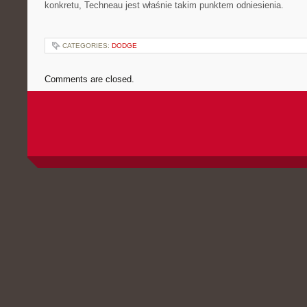
konkretu, Techneau jest właśnie takim punktem odniesienia.
CATEGORIES:
DODGE
Comments are closed.