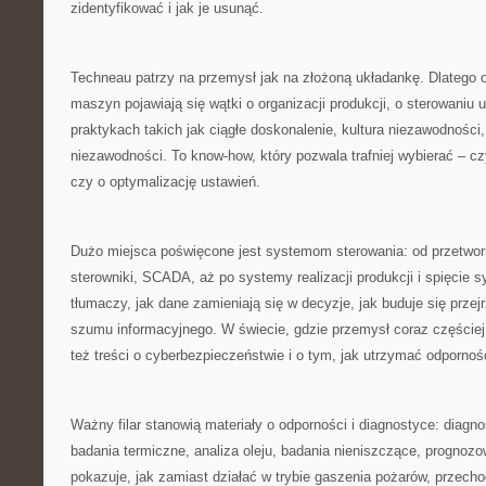
zidentyfikować i jak je usunąć.
Techneau patrzy na przemysł jak na złożoną układankę. Dlatego o
maszyn pojawiają się wątki o organizacji produkcji, o sterowaniu 
praktykach takich jak ciągłe doskonalenie, kultura niezawodności,
niezawodności. To know-how, który pozwala trafniej wybierać – c
czy o optymalizację ustawień.
Dużo miejsca poświęcone jest systemom sterowania: od przetworn
sterowniki, SCADA, aż po systemy realizacji produkcji i spięcie
tłumaczy, jak dane zamieniają się w decyzje, jak buduje się przejrz
szumu informacyjnego. W świecie, gdzie przemysł coraz częściej 
też treści o cyberbezpieczeństwie i o tym, jak utrzymać odporność
Ważny filar stanowią materiały o odporności i diagnostyce: diagn
badania termiczne, analiza oleju, badania nieniszczące, prognozo
pokazuje, jak zamiast działać w trybie gaszenia pożarów, przecho