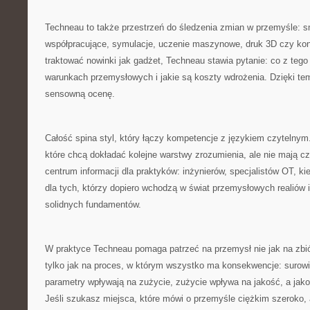
Techneau to także przestrzeń do śledzenia zmian w przemyśle: sm
współpracujące, symulacje, uczenie maszynowe, druk 3D czy kon
traktować nowinki jak gadżet, Techneau stawia pytanie: co z tego
warunkach przemysłowych i jakie są koszty wdrożenia. Dzięki tem
sensowną ocenę.
Całość spina styl, który łączy kompetencje z językiem czytelnym
które chcą dokładać kolejne warstwy zrozumienia, ale nie mają cz
centrum informacji dla praktyków: inżynierów, specjalistów OT, ki
dla tych, którzy dopiero wchodzą w świat przemysłowych realiów 
solidnych fundamentów.
W praktyce Techneau pomaga patrzeć na przemysł nie jak na zbi
tylko jak na proces, w którym wszystko ma konsekwencje: surow
parametry wpływają na zużycie, zużycie wpływa na jakość, a jako
Jeśli szukasz miejsca, które mówi o przemyśle ciężkim szeroko, 