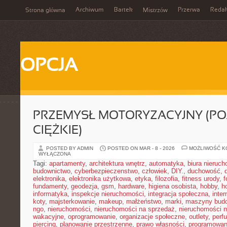
Archiwum
Bartek
Przerwa
Redak
Strona główna
Mistrzów
OPCJA
PRZEMYSŁ MOTORYZACYJNY (PO
CIĘŻKIE)
POSTED BY ADMIN
POSTED ON MAR - 8 - 2026
MOŻLIWOŚĆ 
WYŁĄCZONA
Tagi:
apartamenty
,
architektura wnętrz
,
automatyka
,
biura nieruc
budownictwo
,
cyberbezpieczenstwo
,
człowiek
,
DIY.
,
duchowość
,
elektronika
,
elektronika użytkowa
,
etyka
,
filozofia
,
fitness urody
,
f
fundamenty
,
geodezja
,
gsm
,
hardware
,
higiena osobista
,
hobby
,
h
informatyka
,
inspekcje nieruchomości
,
integracja społeczna
,
inter
koty
,
majsterkowanie
,
makeup
,
małżeństwo
,
marki
,
maszyny bud
ngo
,
nieruchomości
,
nieruchomości na sprzedaż
,
nieruchomości 
wakacyjne
,
oprogramowanie
,
organizacje społeczne
,
outlety
,
perf
piercing
,
planowanie przestrzenne
,
prawo własności
,
programowan