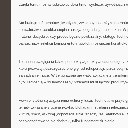
Dzięki temu można redukować downtime, wydłużać żywotność i o
Nie brakuje też tematów „twardych”, związanych z inżynierią mate
spawalnictwo, obróbka cieplna, erozja, degradacja chemiczna. W
materiał decyduje, czy proces będzie powtarzalny, dlatego Techn
patrzeć przy selekcji komponentów, powłok i rozwiązań konstrukc
Techneau uwzględnia także perspektywę efektywności energetycz
które pozwalają oszczędzać energię: od rekuperacji, przez optym
zarządzanie mocą. W tle pojawiają się wątki związane z transfor
cyrkularnością – bo nowoczesny przemysł musi łączyć produktyw
Równie istotne są zagadnienia ochrony ludzi. Techneau w przyst
tematy związane z oceną ryzyka, blokadami, strefami niebezpiec
kulturą pracy, w której „odpowiedzialnie” znaczy też „efektywnie”
bezpieczeństwo to nie dodatek, tylko fundament działania.