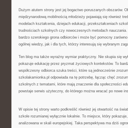
Dużym atutem strony jest jej bogactwo poruszanych obszarów. 
międzynarodową mobilnością młodzieży pojawiają się również tre
modelach kształcenia, dziejach edukacji, przekształceniach szkol
trudnościach szkolnych czy nowoczesnych metodach nauczania. Dz
bardzo szerokiego grona odbiorców i może być pomocny zarówno
ogólnej wiedzy, jak i dla tych, którzy interesują się wybranym z
Ten blog ma także wyraźny wymiar praktyczny. Nie skupia się wyłą
pokazuje edukację przez pryzmat życiowych kontekstów. To bar
współczesny odbiorca szuka treści, które są jednocześnie zrozumia
szkolakamionka.pl odpowiada na tę potrzebę, łącząc chęć zrozum
szkolnych z tematami, które mają znaczenie dla społeczności ed
powstaje serwis użyteczny, do którego można wracać po nowe ins
W opisie tej strony warto podkreślić również jej otwartość na świat
szkole rozumianej wyłącznie lokalnie. To miejsce, który pokazuj
analizowana w skali europejskiej. Taka perspektywa ma dziś ogr