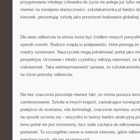
przygotowanie młodego człowieka do życia nie polega już tylko na
również na rozwijaniu elastyczności. szkolakamionka.pl bardzo do
kierunek, prezentując szkołę jako przestrzeń budowania globalne
Dla wielu odbiorców ta strona może być źródłem nowych pomysłó
sposób szeroki. Rodzice znajdą tu podpowiedzi, które pomogą im 
między systemami. Nauczyciele mogą potraktować portal jako m
perspektyw. Uczniowie i młodzi czytelnicy odkryją natomiast, że ś
ciekawostek. Taka wielowymiarowość sprawia, że szkolakamionka
na różne potrzeby odbiorców.
Nie bez znaczenia pozostaje również fakt, że strona porusza tem
zainteresowanie. Szkoła w innych krajach, zaskakujące rozwiązan
podejściu do oceniania, rola technologii, znaczenie wymiany uczn
na sposób uczenia się – wszystko to tworzy bardzo atrakcyjną prz
temu portal nie jest monotonny, lecz stale zachęca do odkrywania
porównań. To szczególnie cenne w świecie internetu, gdzie odbiorc
merytorycznych, ale też wciągających.