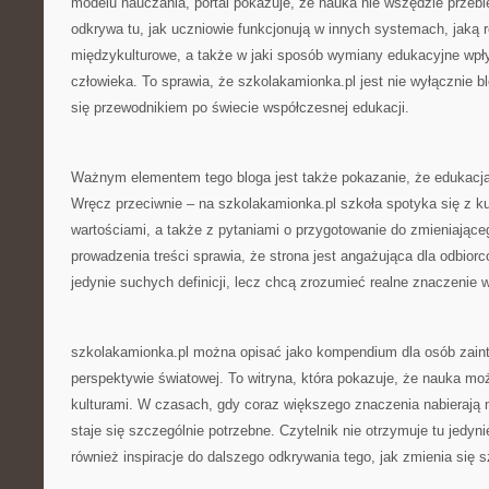
modelu nauczania, portal pokazuje, że nauka nie wszędzie przebi
odkrywa tu, jak uczniowie funkcjonują w innych systemach, jaką 
międzykulturowe, a także w jaki sposób wymiany edukacyjne wpł
człowieka. To sprawia, że szkolakamionka.pl jest nie wyłącznie 
się przewodnikiem po świecie współczesnej edukacji.
Ważnym elementem tego bloga jest także pokazanie, że edukacja 
Wręcz przeciwnie – na szkolakamionka.pl szkoła spotyka się z ku
wartościami, a także z pytaniami o przygotowanie do zmieniające
prowadzenia treści sprawia, że strona jest angażująca dla odbiorc
jedynie suchych definicji, lecz chcą zrozumieć realne znaczenie 
szkolakamionka.pl można opisać jako kompendium dla osób zain
perspektywie światowej. To witryna, która pokazuje, że nauka 
kulturami. W czasach, gdy coraz większego znaczenia nabierają 
staje się szczególnie potrzebne. Czytelnik nie otrzymuje tu jedyn
również inspiracje do dalszego odkrywania tego, jak zmienia się 