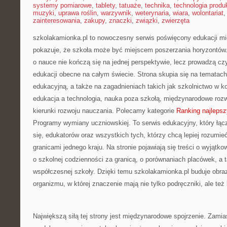
systemy pomiarowe
,
tablety
,
tatuaże
,
technika
,
technologia produk
muzyki
,
uprawa roślin
,
warzywnik
,
weterynaria
,
wiara
,
wolontariat
zainteresowania
,
zakupy
,
znaczki
,
związki
,
zwierzęta
szkolakamionka.pl to nowoczesny serwis poświęcony edukacji mi
pokazuje, że szkoła może być miejscem poszerzania horyzontów. 
o nauce nie kończą się na jednej perspektywie, lecz prowadzą cz
edukacji obecne na całym świecie. Strona skupia się na tematac
edukacyjną, a także na zagadnieniach takich jak szkolnictwo w 
edukacja a technologia, nauka poza szkołą, międzynarodowe roz
kierunki rozwoju nauczania. Polecamy kategorie
Ranking najlepsz
Programy wymiany uczniowskiej. To serwis edukacyjny, który łą
się, edukatorów oraz wszystkich tych, którzy chcą lepiej rozumie
granicami jednego kraju. Na stronie pojawiają się treści o wyjątk
o szkolnej codzienności za granicą, o porównaniach placówek, a 
współczesnej szkoły. Dzięki temu szkolakamionka.pl buduje obra
organizmu, w której znaczenie mają nie tylko podręczniki, ale te
Największą siłą tej strony jest międzynarodowe spojrzenie. Zam