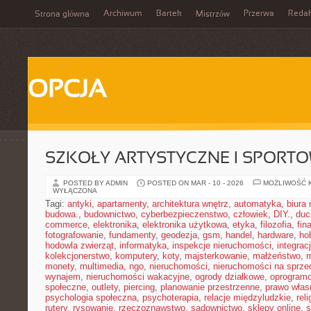
Archiwum
Bartek
Przerwa
Redak
Strona główna
Mistrzów
OPCJA
SZKOŁY ARTYSTYCZNE I SPORT
POSTED BY ADMIN
POSTED ON MAR - 10 - 2026
MOŻLIWOŚĆ 
WYŁĄCZONA
Tagi:
antyki
,
apartamenty
,
architektura wnętrz
,
automatyka
,
biura
budowa.
,
budownictwo
,
cyberbezpieczenstwo
,
człowiek
,
DIY.
,
duc
commerce
,
elektronika
,
elektronika użytkowa
,
etyka
,
filozofia
,
fin
fotografowanie
,
fundamenty
,
geodezja
,
gsm
,
handel
,
hardware
,
ho
hodowla zwierząt
,
informatyka
,
inspekcje nieruchomości
,
integrac
kolekcjonerstwo
,
komputery
,
koty
,
majsterkowanie
,
małżeństwo
,
m
monety
,
multimedia
,
ngo
,
nieruchomości
,
nieruchomości na sprze
wynajem
,
nieruchomości wakacyjne
,
ogrody działkowe
,
oprogram
społeczne
,
outlety
,
piercing
,
planowanie przestrzenne
,
prawo włas
psychologia społeczna
,
psychoterapia
,
relacje międzyludzkie
,
reli
rutery
,
rysowanie
,
rzeczoznawstwo
,
sadownictwo
,
sklepy online
,
s