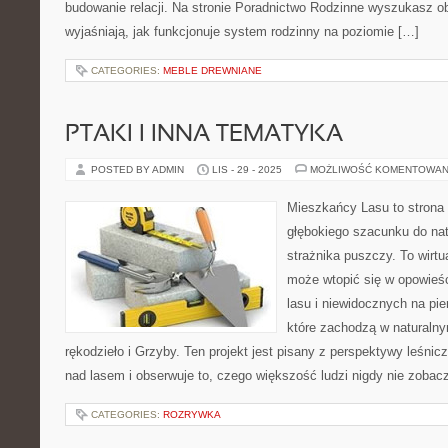
budowanie relacji. Na stronie Poradnictwo Rodzinne wyszukasz ob
wyjaśniają, jak funkcjonuje system rodzinny na poziomie […]
CATEGORIES:
MEBLE DREWNIANE
PTAKI I INNA TEMATYKA
POSTED BY ADMIN
LIS - 29 - 2025
MOŻLIWOŚĆ KOMENTOWAN
Mieszkańcy Lasu to strona 
głębokiego szacunku do nat
strażnika puszczy. To wirtu
może wtopić się w opowieś
lasu i niewidocznych na pi
które zachodzą w naturalny
rękodzieło i Grzyby. Ten projekt jest pisany z perspektywy leśnic
nad lasem i obserwuje to, czego większość ludzi nigdy nie zobac
CATEGORIES:
ROZRYWKA