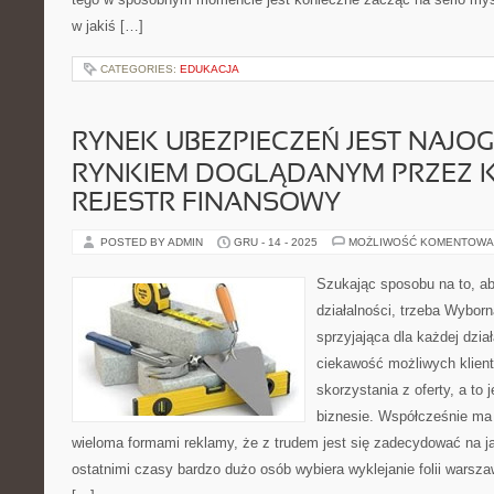
w jakiś […]
CATEGORIES:
EDUKACJA
RYNEK UBEZPIECZEŃ JEST NAJO
RYNKIEM DOGLĄDANYM PRZEZ 
REJESTR FINANSOWY
POSTED BY ADMIN
GRU - 14 - 2025
MOŻLIWOŚĆ KOMENTOWA
Szukając sposobu na to, ab
działalności, trzeba Wybor
sprzyjająca dla każdej dzia
ciekawość możliwych klien
skorzystania z oferty, a to 
biznesie. Współcześnie ma s
wieloma formami reklamy, że z trudem jest się zadecydować na j
ostatnimi czasy bardzo dużo osób wybiera wyklejanie folii warsza