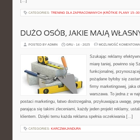
[…]
CATEGORIES:
TRENING DLA ZAPRACOWANYCH (KRÓTKIE PLANY 15–30 
DUŻO OSÓB, JAKIE MAJĄ WŁASN
POSTED BY ADMIN
GRU - 14 - 2025
MOŻLIWOŚĆ KOMENTOWA
Szukając reklamy efektywnej
miarę taniej, powinno się 
funkcjonalnej, przynoszącej 
pożądane byłoby się zastan
firmy marketingowej, jaka o
warszawa. To jedna z w na
postaci marketingu, łatwo dostrzegalna, przykuwająca uwagę, prę
parająca się takimi zleceniami, każdy jeden projekt reklamy, ust
klientem. Dzięki temu każda reklama spełnia oczekiwania […]
CATEGORIES:
KARCZMAJANDURA