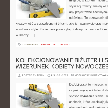
miejsce, w którym miłośnicz
stylizacji twarzy znajdą ws
aby projektować zachwycają
od święta. To przewodnik d
kreatywność z sprawdzonymi trikami, aby ich paznokcie oraz make
wizytówką stylu. Koniecznie przeczytaj: Zabiegi na Twarz w Domu
w Branży […]
CATEGORIES:
TRENING I JEŹDZIECTWO
KOLEKCJONOWANIE BIŻUTERII I S
WIZERUNEK KOBIETY NOWOCZES
POSTED BY ADMIN
LIS - 26 - 2025
MOŻLIWOŚĆ KOMENTOWAN
DoJubilera.pl to miejsce, w 
czymś więcej niż tylko dod
sposób wyrażenia siebie. Te
osobach, które uwielbiają św
wiarygodnych wskazówek, m