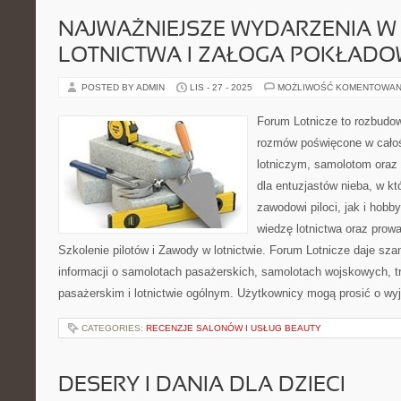
NAJWAŻNIEJSZE WYDARZENIA W 
LOTNICTWA I ZAŁOGA POKŁAD
POSTED BY ADMIN
LIS - 27 - 2025
MOŻLIWOŚĆ KOMENTOWAN
Forum Lotnicze to rozbudo
rozmów poświęcone w całoś
lotniczym, samolotom oraz 
dla entuzjastów nieba, w k
zawodowi piloci, jak i hob
wiedzę lotnictwa oraz prow
Szkolenie pilotów i Zawody w lotnictwie. Forum Lotnicze daje s
informacji o samolotach pasażerskich, samolotach wojskowych, t
pasażerskim i lotnictwie ogólnym. Użytkownicy mogą prosić o wyj
CATEGORIES:
RECENZJE SALONÓW I USŁUG BEAUTY
DESERY I DANIA DLA DZIECI