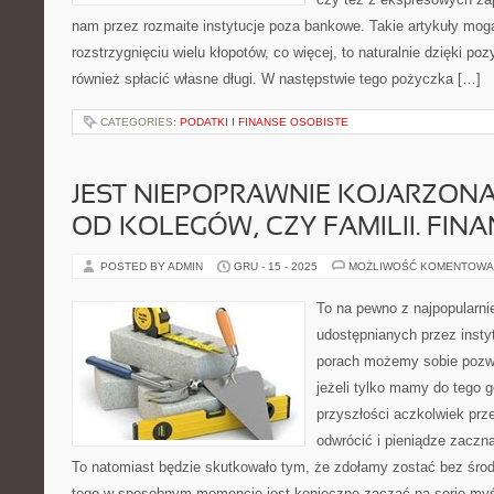
nam przez rozmaite instytucje poza bankowe. Takie artykuły m
rozstrzygnięciu wielu kłopotów, co więcej, to naturalnie dzięki 
również spłacić własne długi. W następstwie tego pożyczka […]
CATEGORIES:
PODATKI I FINANSE OSOBISTE
JEST NIEPOPRAWNIE KOJARZON
OD KOLEGÓW, CZY FAMILII. FIN
POSTED BY ADMIN
GRU - 15 - 2025
MOŻLIWOŚĆ KOMENTOWA
To na pewno z najpopularn
udostępnianych przez insty
porach możemy sobie pozwo
jeżeli tylko mamy do tego 
przyszłości aczkolwiek prz
odwrócić i pieniądze zaczn
To natomiast będzie skutkowało tym, że zdołamy zostać bez śro
tego w sposobnym momencie jest konieczne zacząć na serio myś