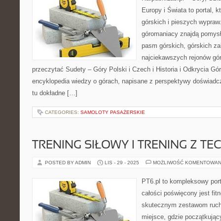
Europy i Świata to portal, k
górskich i pieszych wypraw.
góromaniacy znajdą pomysł
pasm górskich, górskich z
najciekawszych rejonów gór
przeczytać Sudety – Góry Polski i Czech i Historia i Odkrycia Gór
encyklopedia wiedzy o górach, napisane z perspektywy doświadcz
tu dokładne […]
CATEGORIES:
SAMOLOTY PASAŻERSKIE
TRENING SIŁOWY I TRENING Z T
POSTED BY ADMIN
LIS - 29 - 2025
MOŻLIWOŚĆ KOMENTOWAN
PT6.pl to kompleksowy porta
całości poświęcony jest fi
skutecznym zestawom ruch
miejsce, gdzie początkujący