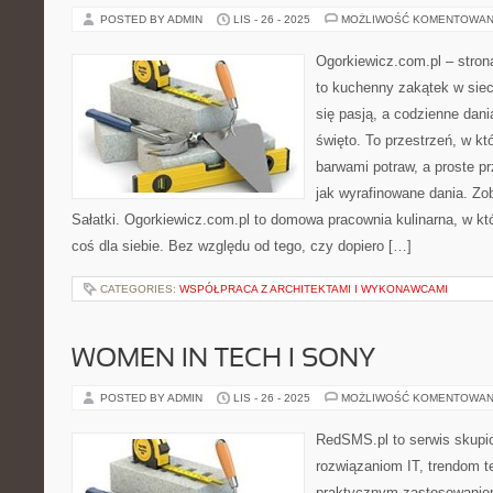
POSTED BY ADMIN
LIS - 26 - 2025
MOŻLIWOŚĆ KOMENTOWAN
Ogorkiewicz.com.pl – stro
to kuchenny zakątek w sieci
się pasją, a codzienne dani
święto. To przestrzeń, w k
barwami potraw, a proste p
jak wyrafinowane dania. Zo
Sałatki. Ogorkiewicz.com.pl to domowa pracownia kulinarna, w któ
coś dla siebie. Bez względu od tego, czy dopiero […]
CATEGORIES:
WSPÓŁPRACA Z ARCHITEKTAMI I WYKONAWCAMI
WOMEN IN TECH I SONY
POSTED BY ADMIN
LIS - 26 - 2025
MOŻLIWOŚĆ KOMENTOWAN
RedSMS.pl to serwis skupi
rozwiązaniom IT, trendom 
praktycznym zastosowanio