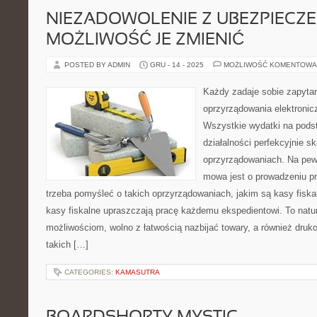
NIEZADOWOLENIE Z UBEZPIECZE
MOŻLIWOŚĆ JE ZMIENIĆ
POSTED BY ADMIN
GRU - 14 - 2025
MOŻLIWOŚĆ KOMENTOWA
Każdy zadaje sobie zapyta
oprzyrządowania elektroni
Wszystkie wydatki na pods
działalności perfekcyjnie sk
oprzyrządowaniach. Na pewn
mowa jest o prowadzeniu p
trzeba pomyśleć o takich oprzyrządowaniach, jakim są kasy fisk
kasy fiskalne upraszczają pracę każdemu ekspedientowi. To natura
możliwościom, wolno z łatwością nazbijać towary, a również dru
takich […]
CATEGORIES:
KAMASUTRA