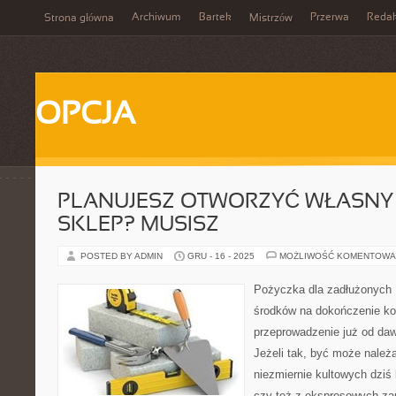
Archiwum
Bartek
Przerwa
Redak
Strona główna
Mistrzów
OPCJA
PLANUJESZ OTWORZYĆ WŁASNY
SKLEP? MUSISZ
POSTED BY ADMIN
GRU - 16 - 2025
MOŻLIWOŚĆ KOMENTOWA
Pożyczka dla zadłużonych 
środków na dokończenie ko
przeprowadzenie już od da
Jeżeli tak, być może należ
niezmiernie kultowych dziś
czy też z ekspresowych za