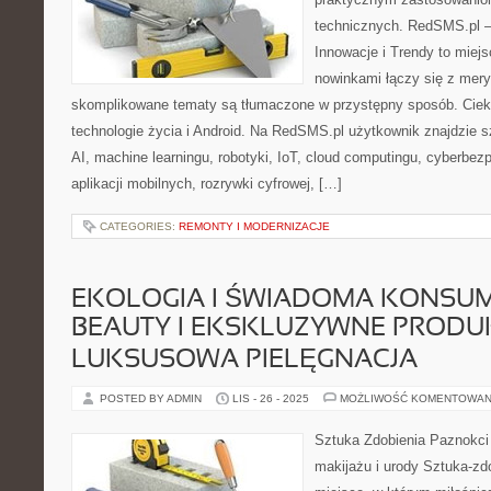
technicznych. RedSMS.pl –
Innowacje i Trendy to miej
nowinkami łączy się z mery
skomplikowane tematy są tłumaczone w przystępny sposób. Cieka
technologie życia i Android. Na RedSMS.pl użytkownik znajdzie 
AI, machine learningu, robotyki, IoT, cloud computingu, cyberbez
aplikacji mobilnych, rozrywki cyfrowej, […]
CATEGORIES:
REMONTY I MODERNIZACJE
EKOLOGIA I ŚWIADOMA KONSU
BEAUTY I EKSKLUZYWNE PRODUK
LUKSUSOWA PIELĘGNACJA
POSTED BY ADMIN
LIS - 26 - 2025
MOŻLIWOŚĆ KOMENTOWAN
Sztuka Zdobienia Paznokci 
makijażu i urody Sztuka-zdo