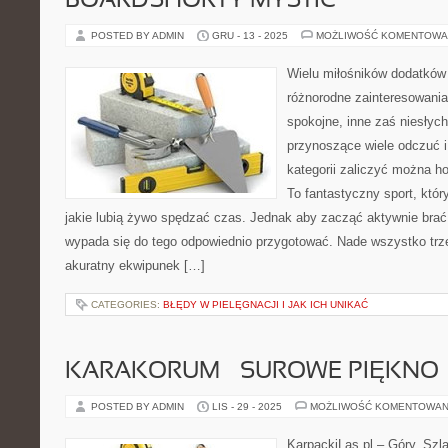
BOARDSHORTY MYSTIC
POSTED BY ADMIN
GRU - 13 - 2025
MOŻLIWOŚĆ KOMENTOWA
Wielu miłośników dodatków
różnorodne zainteresowania 
spokojne, inne zaś niesłych
przynoszące wiele odczuć i 
kategorii zaliczyć można ho
To fantastyczny sport, któr
jakie lubią żywo spędzać czas. Jednak aby zacząć aktywnie brać 
wypada się do tego odpowiednio przygotować. Nade wszystko trz
akuratny ekwipunek […]
CATEGORIES:
BŁĘDY W PIELĘGNACJI I JAK ICH UNIKAĆ
KARAKORUM – SUROWE PIĘKNO
POSTED BY ADMIN
LIS - 29 - 2025
MOŻLIWOŚĆ KOMENTOWAN
KarpackiLas.pl – Góry, Szl